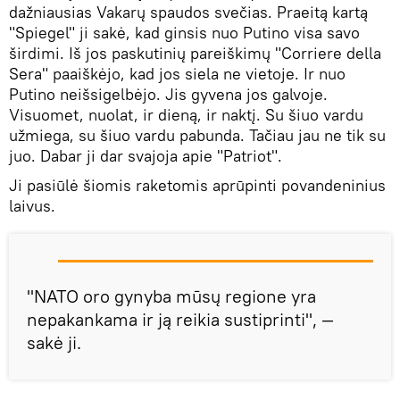
dažniausias Vakarų spaudos svečias. Praeitą kartą
"Spiegel" ji sakė, kad ginsis nuo Putino visa savo
širdimi. Iš jos paskutinių pareiškimų "Corriere della
Sera" paaiškėjo, kad jos siela ne vietoje. Ir nuo
Putino neišsigelbėjo. Jis gyvena jos galvoje.
Visuomet, nuolat, ir dieną, ir naktį. Su šiuo vardu
užmiega, su šiuo vardu pabunda. Tačiau jau ne tik su
juo. Dabar ji dar svajoja apie "Patriot".
Ji pasiūlė šiomis raketomis aprūpinti povandeninius
laivus.
"NATO oro gynyba mūsų regione yra
nepakankama ir ją reikia sustiprinti", —
sakė ji.