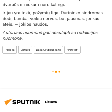
Svarbūs ir niekam nereikalingi.
Ir jau yra tokių požymių liga. Durininko sindromas.
Sėdi, bamba, veikia nervus, bet jausmas, jei kas
ateis, — jokios naudos.
Autoriaus nuomonė gali nesutapti su redakcijos
nuomone.
Politika
Lietuva
Dalia Grybauskaitė
"Patriot"
Lietuva