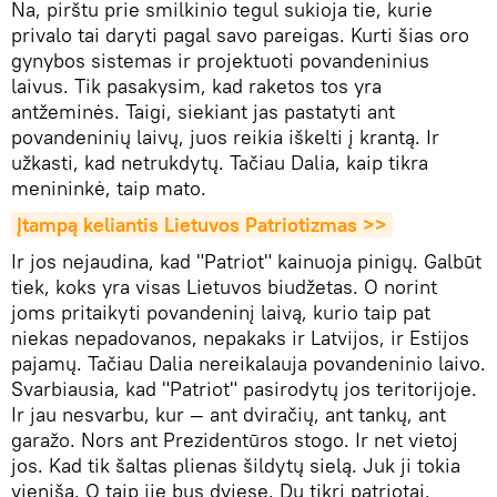
Na, pirštu prie smilkinio tegul sukioja tie, kurie
privalo tai daryti pagal savo pareigas. Kurti šias oro
gynybos sistemas ir projektuoti povandeninius
laivus. Tik pasakysim, kad raketos tos yra
antžeminės. Taigi, siekiant jas pastatyti ant
povandeninių laivų, juos reikia iškelti į krantą. Ir
užkasti, kad netrukdytų. Tačiau Dalia, kaip tikra
menininkė, taip mato.
Įtampą keliantis Lietuvos Patriotizmas >>
Ir jos nejaudina, kad "Patriot" kainuoja pinigų. Galbūt
tiek, koks yra visas Lietuvos biudžetas. O norint
joms pritaikyti povandeninį laivą, kurio taip pat
niekas nepadovanos, nepakaks ir Latvijos, ir Estijos
pajamų. Tačiau Dalia nereikalauja povandeninio laivo.
Svarbiausia, kad "Patriot" pasirodytų jos teritorijoje.
Ir jau nesvarbu, kur — ant dviračių, ant tankų, ant
garažo. Nors ant Prezidentūros stogo. Ir net vietoj
jos. Kad tik šaltas plienas šildytų sielą. Juk ji tokia
vieniša. O taip jie bus dviese. Du tikri patriotai.