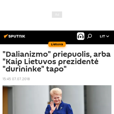
LIT
Lietuva
"Dalianizmo" priepuolis, arba
"Kaip Lietuvos prezidentė
"durininke" tapo"
15:45 07.07.2018