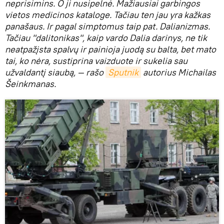
neprisimins. O ji nusipelnė. Mažiausiai garbingos
vietos medicinos kataloge. Tačiau ten jau yra kažkas
panašaus. Ir pagal simptomus taip pat. Dalianizmas.
Tačiau "dalitonikas", kaip vardo Dalia darinys, ne tik
neatpažįsta spalvų ir painioja juodą su balta, bet mato
tai, ko nėra, sustiprina vaizduote ir sukelia sau
užvaldantį siaubą, — rašo
Sputnik
autorius Michailas
Šeinkmanas.