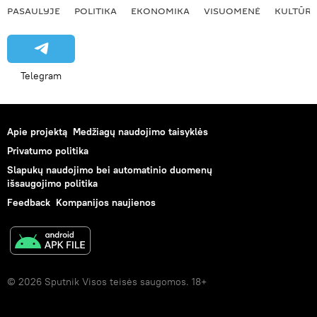
PASAULYJE
POLITIKA
EKONOMIKA
VISUOMENĖ
KULTŪR
Telegram
Apie projektą
Medžiagų naudojimo taisyklės
Privatumo politika
Slapukų naudojimo bei automatinio duomenų
išsaugojimo politika
Feedback
Kompanijos naujienos
© 2026 Sputnik Visos teisės saugomos. 18+