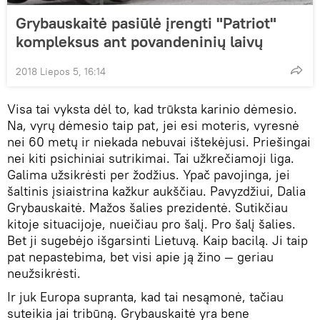
Grybauskaitė pasiūlė įrengti "Patriot"
kompleksus ant povandeninių laivų
2018 Liepos 5, 16:14
Visa tai vyksta dėl to, kad trūksta karinio dėmesio.
Na, vyrų dėmesio taip pat, jei esi moteris, vyresnė
nei 60 metų ir niekada nebuvai ištekėjusi. Priešingai
nei kiti psichiniai sutrikimai. Tai užkrečiamoji liga.
Galima užsikrėsti per žodžius. Ypač pavojinga, jei
šaltinis įsiaistrina kažkur aukščiau. Pavyzdžiui, Dalia
Grybauskaitė. Mažos šalies prezidentė. Sutikčiau
kitoje situacijoje, nueičiau pro šalį. Pro šalį šalies.
Bet ji sugebėjo išgarsinti Lietuvą. Kaip bacilą. Ji taip
pat nepastebima, bet visi apie ją žino — geriau
neužsikrėsti.
Ir juk Europa supranta, kad tai nesąmonė, tačiau
suteikia jai tribūną. Grybauskaitė yra bene