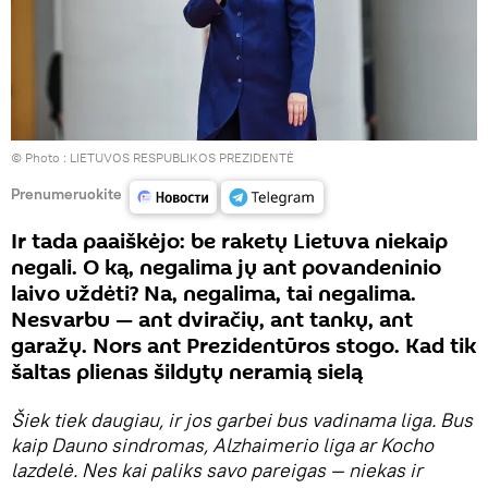
© Photo :
LIETUVOS RESPUBLIKOS PREZIDENTĖ
Prenumeruokite
Ir tada paaiškėjo: be raketų Lietuva niekaip
negali. O ką, negalima jų ant povandeninio
laivo uždėti? Na, negalima, tai negalima.
Nesvarbu — ant dviračių, ant tankų, ant
garažų. Nors ant Prezidentūros stogo. Kad tik
šaltas plienas šildytų neramią sielą
Šiek tiek daugiau, ir jos garbei bus vadinama liga. Bus
kaip Dauno sindromas, Alzhaimerio liga ar Kocho
lazdelė. Nes kai paliks savo pareigas — niekas ir