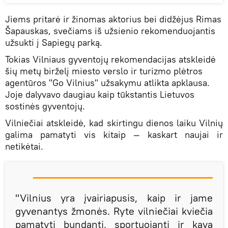
Jiems pritarė ir žinomas aktorius bei didžėjus Rimas
Šapauskas, svečiams iš užsienio rekomenduojantis
užsukti į Sapiegų parką.
Tokias Vilniaus gyventojų rekomendacijas atskleidė
šių metų birželį miesto verslo ir turizmo plėtros
agentūros "Go Vilnius" užsakymu atlikta apklausa.
Joje dalyvavo daugiau kaip tūkstantis Lietuvos
sostinės gyventojų.
Vilniečiai atskleidė, kad skirtingu dienos laiku Vilnių
galima pamatyti vis kitaip — kaskart naujai ir
netikėtai.
"Vilnius yra įvairiapusis, kaip ir jame
gyvenantys žmonės. Ryte vilniečiai kviečia
pamatyti bundantį, sportuojantį ir kava