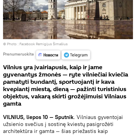
© Photo :
Facebook Remigijus Šimašius
Prenumeruokite
Vilnius yra įvairiapusis, kaip ir jame
gyvenantys žmonės — ryte vilniečiai kviečia
pamatyti bundantį, sportuojantį ir kava
kvepiantį miestą, dieną — pažinti turistinius
objektus, vakarą skirti grožėjimuisi Vilniaus
gamta
VILNIUS, liepos
10
— Sputnik
. Vilniaus gyventojai
užsienio svečius į sostinę kviestų pasigrožėti
architektūra ir gamta —
šias priežastis kaip