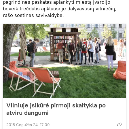
pagrindines paskatas aplankyti miestą įvardijo
beveik trečdalis apklausoje dalyvavusių vilniečių,
rašo sostinės savivaldybė.
Vilniuje įsikūrė pirmoji skaitykla po
atviru dangumi
2018 Gegužės 24, 17:00