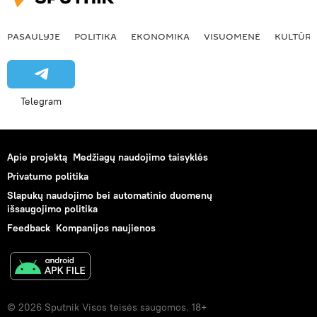
PASAULYJE
POLITIKA
EKONOMIKA
VISUOMENĖ
KULTŪR
Telegram
Apie projektą
Medžiagų naudojimo taisyklės
Privatumo politika
Slapukų naudojimo bei automatinio duomenų
išsaugojimo politika
Feedback
Kompanijos naujienos
© 2026 Sputnik Visos teisės saugomos. 18+