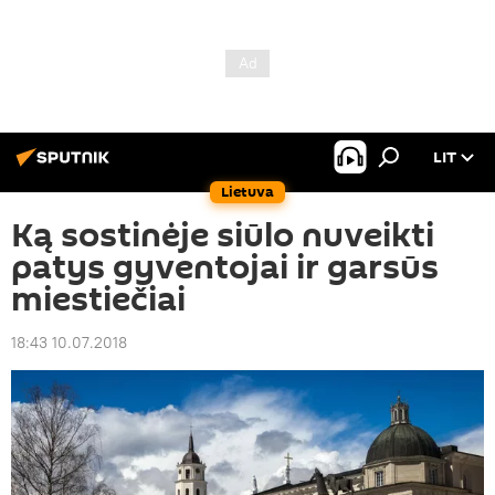
LIT
Lietuva
Ką sostinėje siūlo nuveikti
patys gyventojai ir garsūs
miestiečiai
18:43 10.07.2018