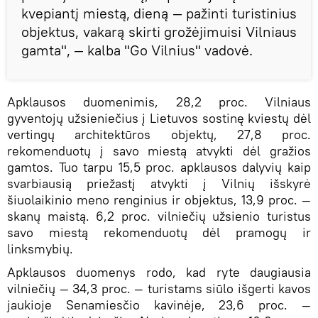
kvepiantį miestą, dieną — pažinti turistinius
objektus, vakarą skirti grožėjimuisi Vilniaus
gamta", — kalba "Go Vilnius" vadovė.
Apklausos duomenimis, 28,2 proc. Vilniaus
gyventojų užsieniečius į Lietuvos sostinę kviestų dėl
vertingų architektūros objektų, 27,8 proc.
rekomenduotų į savo miestą atvykti dėl gražios
gamtos. Tuo tarpu 15,5 proc. apklausos dalyvių kaip
svarbiausią priežastį atvykti į Vilnių išskyrė
šiuolaikinio meno renginius ir objektus, 13,9 proc. —
skanų maistą. 6,2 proc. vilniečių užsienio turistus
savo miestą rekomenduotų dėl pramogų ir
linksmybių.
Apklausos duomenys rodo, kad ryte daugiausia
vilniečių — 34,3 proc. — turistams siūlo išgerti kavos
jaukioje Senamiesčio kavinėje, 23,6 proc. —