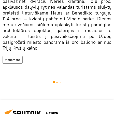
pasivažinėti dviračiu Neries krantine. 16,8 proc.
apklausos dalyvių rytines valandas turistams siūlytų
praleisti lietuviškame Halės ar Benedikto turguje,
11,4 proc. — kviestų pabėgioti Vingio parke. Dienos
metu svečiams siūloma aplankyti turistų pamėgtus
architektūros objektus, galerijas ir muziejus, o
vakare — leistis į pasivaikščiojimą po Užupį,
pasigrožėti miesto panorama iš oro baliono ar nuo
Trijų Kryžių kalno.
Visuomenė
Lietuva