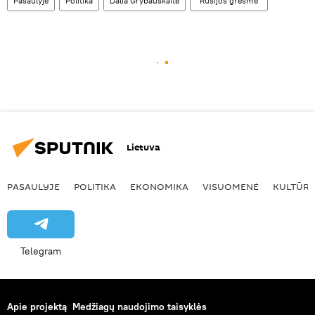
Pasaulyje
Politika
Dalia Grybauskaitė
"Rusijos grėsmė"
Lietuva
PASAULYJE
POLITIKA
EKONOMIKA
VISUOMENĖ
KULTŪR
Telegram
Apie projektą
Medžiagų naudojimo taisyklės