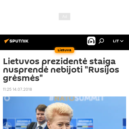
LIT
Lietuva
Lietuvos prezidentė staiga
nusprendė nebijoti "Rusijos
grėsmės"
11:25 14.07.2018