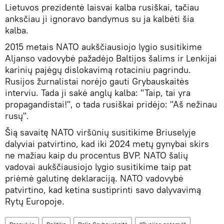
Lietuvos prezidentė laisvai kalba rusiškai, tačiau
anksčiau ji ignoravo bandymus su ja kalbėti šia
kalba.
2015 metais NATO aukščiausiojo lygio susitikime
Aljanso vadovybė pažadėjo Baltijos šalims ir Lenkijai
karinių pajėgų dislokavimą rotaciniu pagrindu.
Rusijos žurnalistai norėjo gauti Grybauskaitės
interviu. Tada ji sakė anglų kalba: "Taip, tai yra
propagandistai!", o tada rusiškai pridėjo: "Aš nežinau
rusų".
Šią savaitę NATO viršūnių susitikime Briuselyje
dalyviai patvirtino, kad iki 2024 metų gynybai skirs
ne mažiau kaip du procentus BVP. NATO šalių
vadovai aukščiausiojo lygio susitikime taip pat
priėmė galutinę deklaraciją. NATO vadovybė
patvirtino, kad ketina sustiprinti savo dalyvavimą
Rytų Europoje.