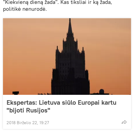
"Kiekvieną dieną žada". Kas tiksliai ir ką žada,
politikė nenurodė.
Ekspertas: Lietuva siūlo Europai kartu
"bijoti Rusijos"
2018 Birželio 22, 19:27