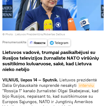
© Photo :
Lietuvos Prezidentūra/Robertas Dačkus
Prenumeruokite
Lietuvos vadovė, trumpai pasikalbėjusi su
Rusijos televizijos žurnaliste NATO viršūnių
susitikimo kuluaruose, sakė, kad Lietuva
nieko nebijo
VILNIUS, liepos 14 — Sputnik.
Lietuvos prezidentė
Dalia Grybauskaitė nusprendė nesakyti
interviu
"Rossija 1" kanalo žurnalistei Olgai Skabejevai, kad
bijo Rusijos, nepaisant to, kad susitikimuose su
Europos Sąjungos, NATO ir Jungtinių Amerikos