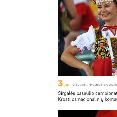
3
/18
© Sputnik / Evgenia Novozheni
Sirgalės pasaulio čempionato
Kroatijos nacionalinių koma