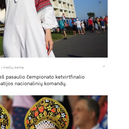
i į medijų banką
ieš pasaulio čempionato ketvirtfinalio
oatijos nacionalinių komandų.