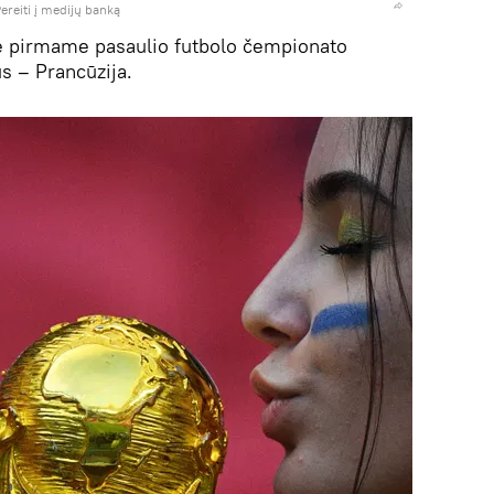
ereiti į medijų banką
lė pirmame pasaulio futbolo čempionato
s – Prancūzija.