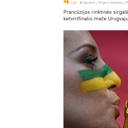
4
/18
© Sputnik / Grigory Sokolov
/
P
Prancūzijos rinktinės sirga
ketvirtfinalio mače Urugvaju