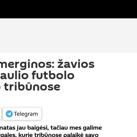
 merginos: žavios
aulio futbolo
 tribūnose
natas jau baigėsi, tačiau mes galime
rgales, kurie tribūnose palaikė savo