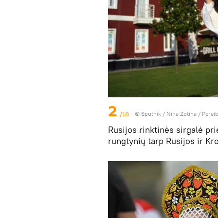
2
/18
© Sputnik / Nina Zotina
/
Pereit
Rusijos rinktinės sirgalė pr
rungtynių tarp Rusijos ir Kr