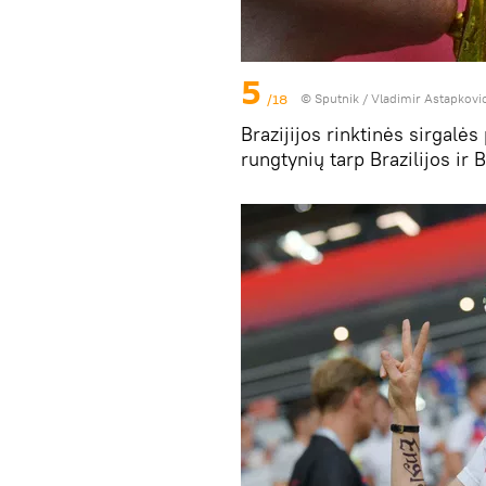
5
/18
© Sputnik / Vladimir Astapkovi
Brazijijos rinktinės sirgalės
rungtynių tarp Brazilijos ir