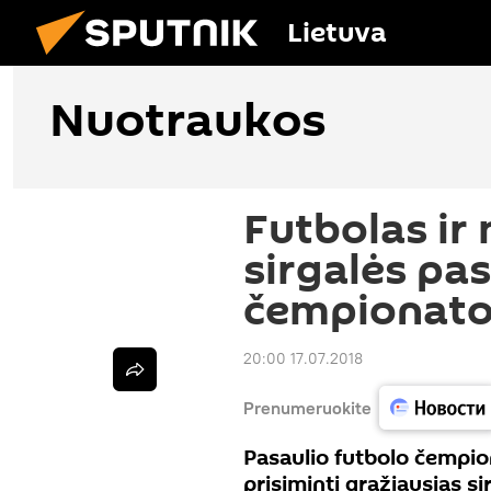
Lietuva
Nuotraukos
Futbolas ir
sirgalės pas
čempionato
20:00 17.07.2018
Prenumeruokite
Pasaulio futbolo čempio
prisiminti gražiausias si