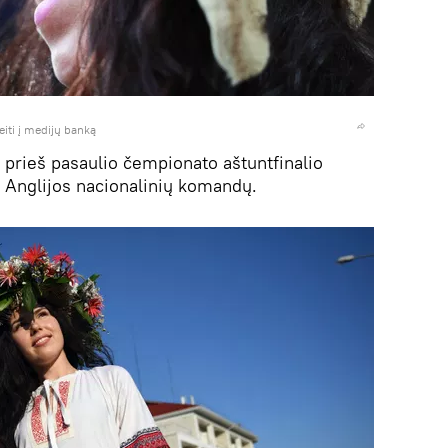
eiti į medijų banką
ė prieš pasaulio čempionato aštuntfinalio
r Anglijos nacionalinių komandų.