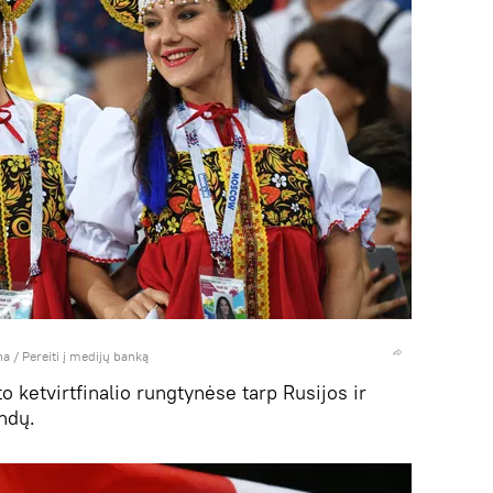
na
/
Pereiti į medijų banką
 ketvirtfinalio rungtynėse tarp Rusijos ir
ndų.