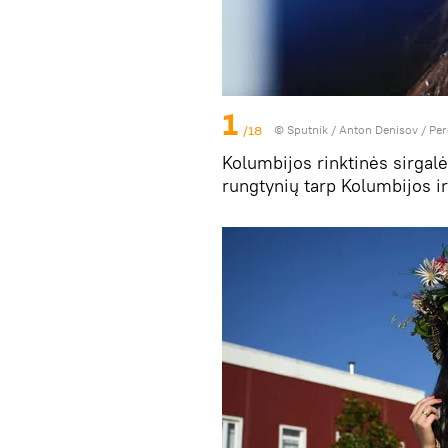
1
/18
© Sputnik / Anton Denisov
/
Per
Kolumbijos rinktinės sirgal
rungtynių tarp Kolumbijos i