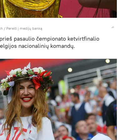
ch
/
Pereiti į medijų banką
 prieš pasaulio čempionato ketvirtfinalio
 Belgijos nacionalinių komandų.