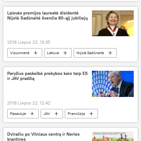
Karas Sirijoje: nelengvų sprendimų priėmimas šaudant pabūklams
Sirija
Izraelis
Baltieji šalmai
Laisvės premijos laureatė disidentė
Nijolė Sadūnaitė švenčia 80-ąjį jubiliejų
2018 Liepos 22, 13:35
Visuomenė
Lietuva
Nijolė Sadūnaitė
jubilejus
Paryžius paskelbė prekybos karo tarp ES
ir JAV pradžią
2018 Liepos 22, 12:42
Pasaulyje
JAV
Prancūzija
Europos Sąjunga (ES)
prekybos karas
tarptautinė prekyba
Dviračiu po Vilniaus centrą ir Neries
krantines