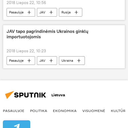
2018 Liepos 22, 10:56
Pasaulyje
JAV
Rusija
Vladimiras Putinas
Donaldas Trampas
Pentagonas
JAV tapo pagrindinėmis Ukrainos ginklų
importuotojomis
2018 Liepos 22, 10:23
Pasaulyje
JAV
Ukraina
ginklai
Lietuva
PASAULYJE
POLITIKA
EKONOMIKA
VISUOMENĖ
KULTŪR