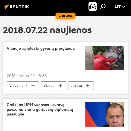
LIT
Lietuva
2018.07.22 naujienos
Vilniuje apiplėšta gyvūnų prieglauda
2018 Liepos 22, 18:33
Visuomenė
Vilnius
Lietuva
Vyšnių sodas
apiplėšimas
gyvūnų prieglauda
Graikijos URM vadovas Lavrovą
pavadino vienu geriausių diplomatų
pasaulyje