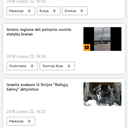
2018 Liepos 22, 16:52
Pasaulyje
Rusija
Graikija
Sergejus Lavrovas
Nikosas Kotziasas
Amūro regione dėl potvynio nuvirto
statybų kranas
2018 Liepos 22, 16:06
Multimedia
Tolimieji Rytai
Izraelis evakavo iš Sirijos "Baltųjų
šalmų" aktyvistus
2018 Liepos 22, 14:22
Pasaulyje