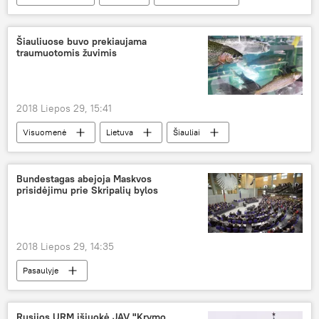
Donaldas Trampas
Šiauliuose buvo prekiaujama
traumuotomis žuvimis
2018 Liepos 29, 15:41
Visuomenė
Lietuva
Šiauliai
žuvies produktai
žuvininkystė
Bundestagas abejoja Maskvos
prisidėjimu prie Skripalių bylos
2018 Liepos 29, 14:35
Pasaulyje
Buvusio GRU pulkininko Skripalio nunuodijimas Didžiojoje Britanijoje
Rusija
Didžioji Britanija
Vokietija
Rusijos URM išjuokė JAV "Krymo