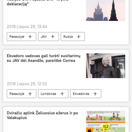
deklaraciją"
Sergejus Skripalis
2018 Liepos 29, 13:44
Pasaulyje
JAV
Rusija
Krymas
JAV Valstybės departamentas
Rusijos užsienio reikalų ministerija (URM)
Ekvadoro vadovas gali turėti susitarimų
su JAV dėl Asandžo, pareiškė Correa
2018 Liepos 29, 12:52
Pasaulyje
Londonas
Ekvadoras
Džulianas Asandžas
Rafaelis Correa
Wikileaks
Dviračiu aplink Žaliuosius ežerus ir po
Valakupius