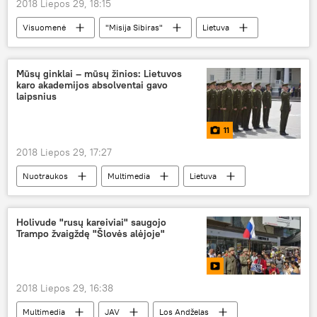
2018 Liepos 29, 18:15
Visuomenė
"Misija Sibiras"
Lietuva
Dalia Grybauskaitė
Misija Sibiras
Mūsų ginklai – mūsų žinios: Lietuvos
karo akademijos absolventai gavo
laipsnius
11
2018 Liepos 29, 17:27
Nuotraukos
Multimedia
Lietuva
Dalia Grybauskaitė
Generolo Jono Žemaičio Lietuvos karo akademija
Holivude "rusų kareiviai" saugojo
Trampo žvaigždę "Šlovės alėjoje"
kariai
2018 Liepos 29, 16:38
Multimedia
JAV
Los Andželas