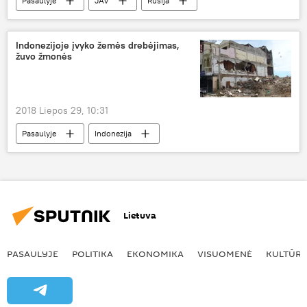
Pasaulyje
JAV
Rusija
Vladimiras Putinas
Donaldas Trampas
Ronas Reiganas
Indonezijoje įvyko žemės drebėjimas,
žuvo žmonės
2018 Liepos 29, 10:31
Pasaulyje
Indonezija
žemės drebėjimas
Lietuva
PASAULYJE
POLITIKA
EKONOMIKA
VISUOMENĖ
KULTŪR