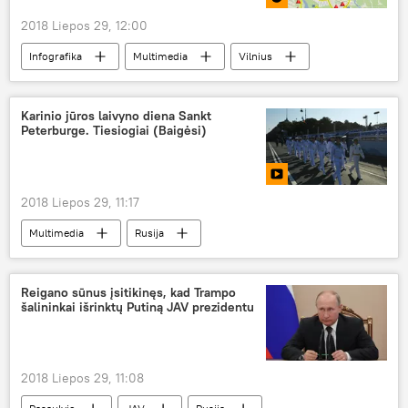
2018 Liepos 29, 12:00
Infografika
Multimedia
Vilnius
Lietuva
Valakupius
turizmas
dviratis
dviračių takas
Karinio jūros laivyno diena Sankt
Peterburge. Tiesiogiai (Baigėsi)
turistinis maršrutas
2018 Liepos 29, 11:17
Multimedia
Rusija
Sankt Peterburgas
Karinio jūros laivyno diena
Reigano sūnus įsitikinęs, kad Trampo
šalininkai išrinktų Putiną JAV prezidentu
2018 Liepos 29, 11:08