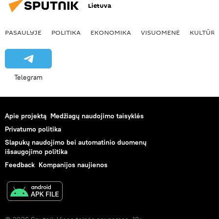
Lietuva
PASAULYJE
POLITIKA
EKONOMIKA
VISUOMENĖ
KULTŪR
Telegram
Apie projektą
Medžiagų naudojimo taisyklės
Privatumo politika
Slapukų naudojimo bei automatinio duomenų
išsaugojimo politika
Feedback
Kompanijos naujienos