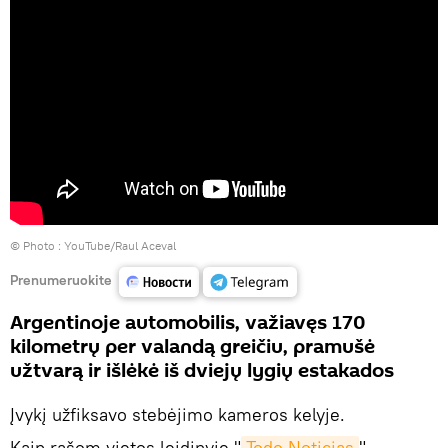
© Photo :
YouTube/Raul Aceval
Prenumeruokite
Argentinoje automobilis, važiavęs 170
kilometrų per valandą greičiu, pramušė
užtvarą ir išlėkė iš dviejų lygių estakados
Įvykį užfiksavo stebėjimo kameros kelyje.
Kaip rašom vietos leidinyje "
Todo Noticias
",