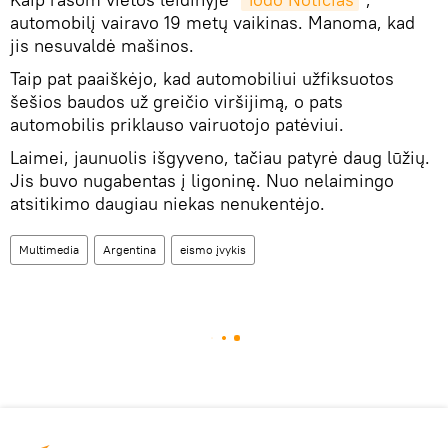
automobilį vairavo 19 metų vaikinas. Manoma, kad
jis nesuvaldė mašinos.
Taip pat paaiškėjo, kad automobiliui užfiksuotos
šešios baudos už greičio viršijimą, o pats
automobilis priklauso vairuotojo patėviui.
Laimei, jaunuolis išgyveno, tačiau patyrė daug lūžių.
Jis buvo nugabentas į ligoninę. Nuo nelaimingo
atsitikimo daugiau niekas nenukentėjo.
Multimedia
Argentina
eismo įvykis