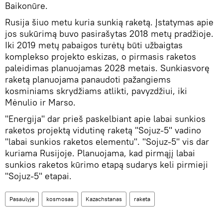
Baikonūre.
Rusija šiuo metu kuria sunkią raketą. Įstatymas apie
jos sukūrimą buvo pasirašytas 2018 metų pradžioje.
Iki 2019 metų pabaigos turėtų būti užbaigtas
komplekso projekto eskizas, o pirmasis raketos
paleidimas planuojamas 2028 metais. Sunkiasvorę
raketą planuojama panaudoti pažangiems
kosminiams skrydžiams atlikti, pavyzdžiui, iki
Mėnulio ir Marso.
"Energija" dar prieš paskelbiant apie labai sunkios
raketos projektą vidutinę raketą "Sojuz-5" vadino
"labai sunkios raketos elementu". "Sojuz-5" vis dar
kuriama Rusijoje. Planuojama, kad pirmąjį labai
sunkios raketos kūrimo etapą sudarys keli pirmieji
"Sojuz-5" etapai.
Pasaulyje
kosmosas
Kazachstanas
raketa