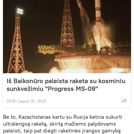
Iš Baikonūro paleista raketa su kosminiu
sunkvežimiu "Progress MS-09"
2018 Liepos 10, 19:51
Be to, Kazachstanas kartu su Rusija ketina sukurti
ultralengvą raketą, skirtą mažiems palydovams
paleisti, taip pat diegti raketinės įrangos gamybą