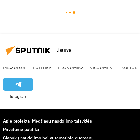
Lietuva
PASAULYJE
POLITIKA
EKONOMIKA
VISUOMENĖ
KULTŪR
Telegram
Apie projektą
Medžiagų naudojimo taisyklės
Privatumo politika
Slapukų naudojimo bei automatinio duomenų