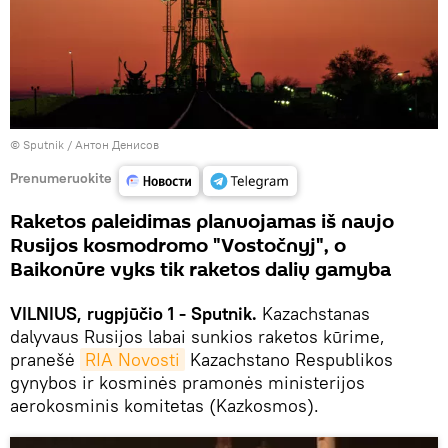
© Sputnik / Антон Денисов
Prenumeruokite
Raketos paleidimas planuojamas iš naujo
Rusijos kosmodromo "Vostočnyj", o
Baikonūre vyks tik raketos dalių gamyba
VILNIUS, rugpjūčio 1 - Sputnik.
Kazachstanas
dalyvaus Rusijos labai sunkios raketos kūrime,
pranešė
RIA Novosti
Kazachstano Respublikos
gynybos ir kosminės pramonės ministerijos
aerokosminis komitetas (Kazkosmos).