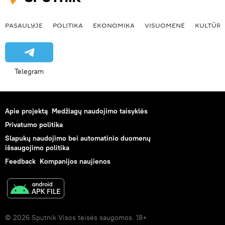
PASAULYJE
POLITIKA
EKONOMIKA
VISUOMENĖ
KULTŪR
Telegram
Apie projektą
Medžiagų naudojimo taisyklės
Privatumo politika
Slapukų naudojimo bei automatinio duomenų
išsaugojimo politika
Feedback
Kompanijos naujienos
© 2026 Sputnik Visos teisės saugomos. 18+