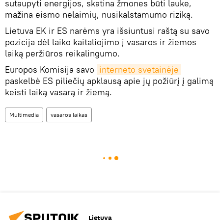
sutaupyti energijos, skatina žmones būti lauke,
mažina eismo nelaimių, nusikalstamumo riziką.
Lietuva EK ir ES narėms yra išsiuntusi raštą su savo
pozicija dėl laiko kaitaliojimo į vasaros ir žiemos
laiką peržiūros reikalingumo.
Europos Komisija savo
interneto svetainėje
paskelbė ES piliečių apklausą apie jų požiūrį į galimą
keisti laiką vasarą ir žiemą.
Multimedia
vasaros laikas
Lietuva