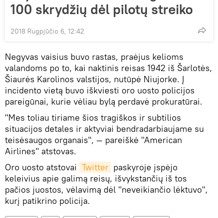
100 skrydžių dėl pilotų streiko
2018 Rugpjūčio 6, 12:42
Negyvas vaisius buvo rastas, praėjus kelioms
valandoms po to, kai naktinis reisas 1942 iš Šarlotės,
Šiaurės Karolinos valstijos, nutūpė Niujorke. Į
incidento vietą buvo iškviesti oro uosto policijos
pareigūnai, kurie vėliau bylą perdavė prokuratūrai.
"Mes toliau tiriame šios tragiškos ir subtilios
situacijos detales ir aktyviai bendradarbiaujame su
teisėsaugos organais", — pareiškė "American
Airlines" atstovas.
Oro uosto atstovai
Twitter
paskyroje įspėjo
keleivius apie galimą reisų, išvykstančių iš tos
pačios juostos, vėlavimą dėl "neveikiančio lėktuvo",
kurį patikrino policija.