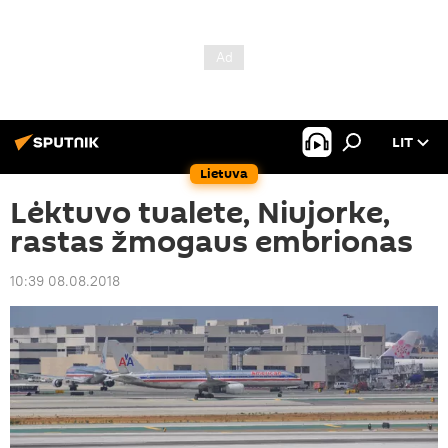
LIT
Lietuva
Lėktuvo tualete, Niujorke,
rastas žmogaus embrionas
10:39 08.08.2018