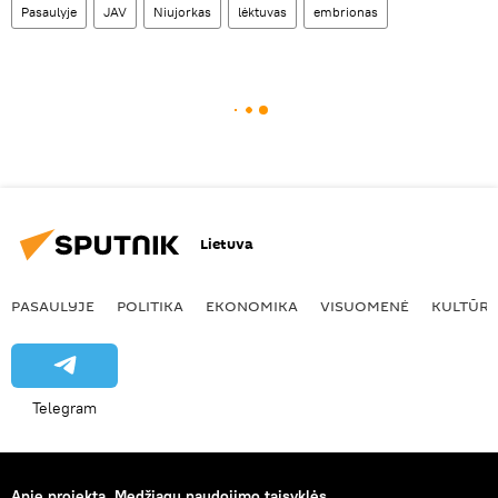
Pasaulyje
JAV
Niujorkas
lėktuvas
embrionas
Lietuva
PASAULYJE
POLITIKA
EKONOMIKA
VISUOMENĖ
KULTŪR
Telegram
Apie projektą
Medžiagų naudojimo taisyklės