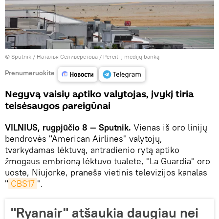
© Sputnik / Наталья Селиверстова
/
Pereiti į medijų banką
Prenumeruokite
Negyvą vaisių aptiko valytojas, įvykį tiria
teisėsaugos pareigūnai
VILNIUS, rugpjūčio 8 — Sputnik.
Vienas iš oro linijų
bendrovės "American Airlines" valytojų,
tvarkydamas lėktuvą, antradienio rytą aptiko
žmogaus embrioną lėktuvo tualete, "La Guardia" oro
uoste, Niujorke, praneša vietinis televizijos kanalas
"
CBS17
".
"Ryanair" atšaukia daugiau nei