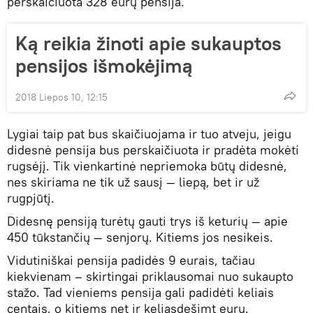
perskaičiuota 328 eurų pensija.
Ką reikia žinoti apie sukauptos
pensijos išmokėjimą
2018 Liepos 10, 12:15
Lygiai taip pat bus skaičiuojama ir tuo atveju, jeigu
didesnė pensija bus perskaičiuota ir pradėta mokėti
rugsėjį. Tik vienkartinė nepriemoka būtų didesnė,
nes skiriama ne tik už sausį — liepą, bet ir už
rugpjūtį.
Didesnę pensiją turėtų gauti trys iš keturių — apie
450 tūkstančių — senjorų. Kitiems jos nesikeis.
Vidutiniškai pensija padidės 9 eurais, tačiau
kiekvienam – skirtingai priklausomai nuo sukaupto
stažo. Tad vieniems pensija gali padidėti keliais
centais, o kitiems net ir keliasdešimt eurų.