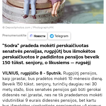
© Depositphotos.com /
PhotographyMK
Prenumeruokite
"Sodra" pradeda mokėti perskaičiuotas
senatvės pensijas, rugpjūtį bus išmokėtos
perskaičiuotos ir padidintos pensijos beveik
150 tūkst. senjorų, o likusiems — rugsėjį
VILNIUS, rugpjūčio 8 - Sputnik.
Rugpjūtį pensijos,
kaip įprastai, bus pradėtos mokėti 10 mėnesio dieną.
Beveik 150 tūkst. senjorų, turinčių daugiau nei 30
metų stažo, šios senatvės pensijos gali būti gerokai
didesnės nei įprastai, nes ne tik pradedamos mokėti
vidutiniškai 9 eurais didesnės pensijos, bet kartu
bus išmokėtos vienkartinės nepriemokos už pirmus