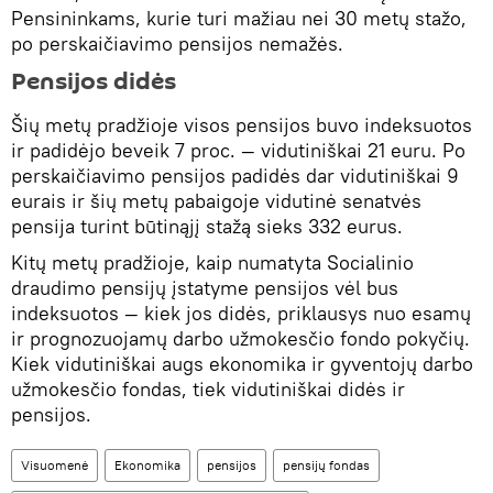
Pensininkams, kurie turi mažiau nei 30 metų stažo,
po perskaičiavimo pensijos nemažės.
Pensijos didės
Šių metų pradžioje visos pensijos buvo indeksuotos
ir padidėjo beveik 7 proc. — vidutiniškai 21 euru. Po
perskaičiavimo pensijos padidės dar vidutiniškai 9
eurais ir šių metų pabaigoje vidutinė senatvės
pensija turint būtinąjį stažą sieks 332 eurus.
Kitų metų pradžioje, kaip numatyta Socialinio
draudimo pensijų įstatyme pensijos vėl bus
indeksuotos — kiek jos didės, priklausys nuo esamų
ir prognozuojamų darbo užmokesčio fondo pokyčių.
Kiek vidutiniškai augs ekonomika ir gyventojų darbo
užmokesčio fondas, tiek vidutiniškai didės ir
pensijos.
Visuomenė
Ekonomika
pensijos
pensijų fondas