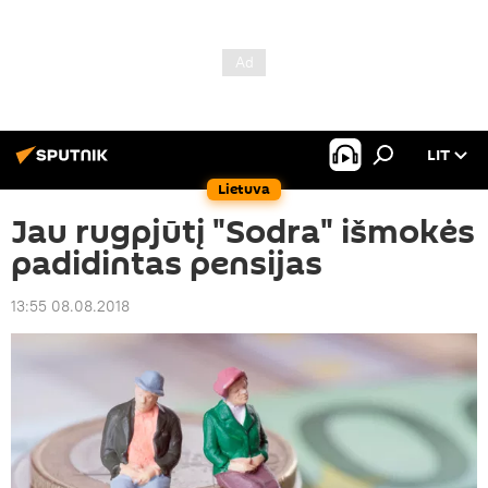
LIT
Lietuva
Jau rugpjūtį "Sodra" išmokės
padidintas pensijas
13:55 08.08.2018