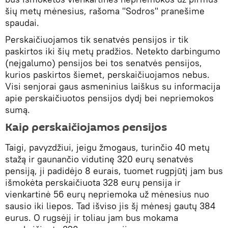
šių metų mėnesius, rašoma "Sodros" pranešime
spaudai.
Perskaičiuojamos tik senatvės pensijos ir tik
paskirtos iki šių metų pradžios. Netekto darbingumo
(neįgalumo) pensijos bei tos senatvės pensijos,
kurios paskirtos šiemet, perskaičiuojamos nebus.
Visi senjorai gaus asmeninius laiškus su informacija
apie perskaičiuotos pensijos dydį bei nepriemokos
sumą.
Kaip perskaičiojamos pensijos
Taigi, pavyzdžiui, jeigu žmogaus, turinčio 40 metų
stažą ir gaunančio vidutinę 320 eurų senatvės
pensiją, ji padidėjo 8 eurais, tuomet rugpjūtį jam bus
išmokėta perskaičiuota 328 eurų pensija ir
vienkartinė 56 eurų nepriemoka už mėnesius nuo
sausio iki liepos. Tad išviso jis šį mėnesį gautų 384
eurus. O rugsėjį ir toliau jam bus mokama