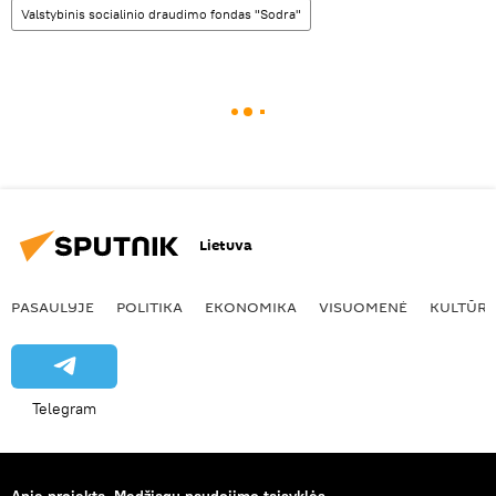
Valstybinis socialinio draudimo fondas "Sodra"
Lietuva
PASAULYJE
POLITIKA
EKONOMIKA
VISUOMENĖ
KULTŪR
Telegram
Apie projektą
Medžiagų naudojimo taisyklės