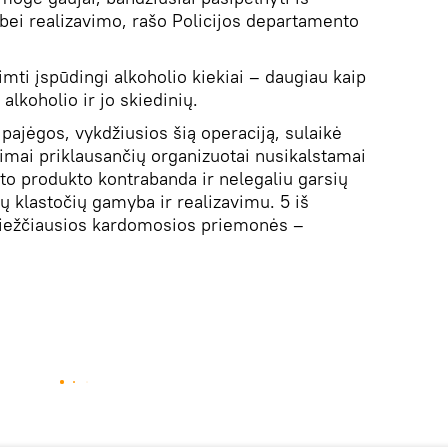
 bei realizavimo, rašo Policijos departamento
imti įspūdingi alkoholio kiekiai – daugiau kaip
alkoholio ir jo skiedinių.
pajėgos, vykdžiusios šią operaciją, sulaikė
imai priklausančių organizuotai nusikalstamai
ėto produkto kontrabanda ir nelegaliu garsių
ų klastočių gamyba ir realizavimu. 5 iš
riežčiausios kardomosios priemonės –