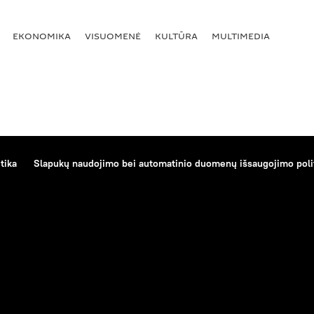
EKONOMIKA
VISUOMENĖ
KULTŪRA
MULTIMEDIA
tika
Slapukų naudojimo bei automatinio duomenų išsaugojimo poli