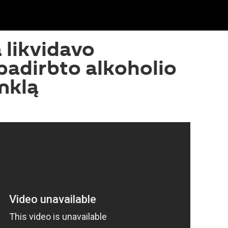
a likvidavo
 padirbto alkoholio
inklą