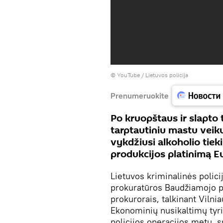
©
YouTube / Lietuvos policija
Prenumeruokite
Po kruopštaus ir slapto 
tarptautiniu mastu veik
vykdžiusi alkoholio tiek
produkcijos platinimą E
Lietuvos kriminalinės polici
prokuratūros Baudžiamojo p
prokurorais, talkinant Vilnia
Ekonominių nusikaltimų ty
policijos operacijos metu, s