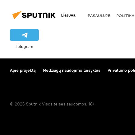
Lietuva
PASAULYJE
POLITIKA
Telegram
Apie projektą
Medžiagų naudojimo taisyklės
Privatumo poli
© 2026 Sputnik Visos teisės saugomos. 18+