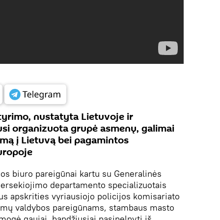
tyrimo, nustatyta Lietuvoje ir
usi organizuota grupė asmenų, galimai
imą į Lietuvą bei pagamintos
uropoje
jos biuro pareigūnai kartu su Generalinės
ersekiojimo departamento specializuotais
us apskrities vyriausiojo policijos komisariato
rimų valdybos pareigūnams, stambaus masto
mogė gaujai, bandžiusiai pasipelnyti iš