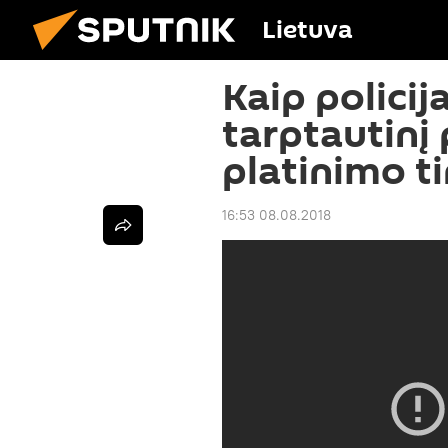
Lietuva
Kaip policij
tarptautinį
platinimo t
16:53 08.08.2018