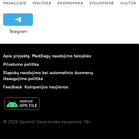
PASAULYJE
POLITIKA
EKONOMIKA
VISUOMENĖ
KULTŪR
Telegram
Apie projektą
Medžiagų naudojimo taisyklės
Privatumo politika
Slapukų naudojimo bei automatinio duomenų
išsaugojimo politika
Feedback
Kompanijos naujienos
© 2026 Sputnik Visos teisės saugomos. 18+