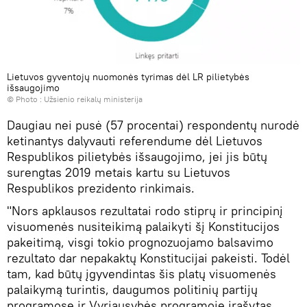
Lietuvos gyventojų nuomonės tyrimas dėl LR pilietybės
išsaugojimo
© Photo :
Užsienio reikalų ministerija
Daugiau nei pusė (57 procentai) respondentų nurodė
ketinantys dalyvauti referendume dėl Lietuvos
Respublikos pilietybės išsaugojimo, jei jis būtų
surengtas 2019 metais kartu su Lietuvos
Respublikos prezidento rinkimais.
"Nors apklausos rezultatai rodo stiprų ir principinį
visuomenės nusiteikimą palaikyti šį Konstitucijos
pakeitimą, visgi tokio prognozuojamo balsavimo
rezultato dar nepakaktų Konstitucijai pakeisti. Todėl
tam, kad būtų įgyvendintas šis platų visuomenės
palaikymą turintis, daugumos politinių partijų
programose ir Vyriausybės programoje įrašytas