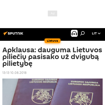
LIT
Lietuva
Apklausa: dauguma Lietuvos
piliečių pasisako už dvigubą
pilietybę
13:13 10.08.2018