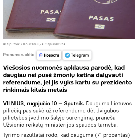
© Sputnik / Констанция Ждановская
Prenumeruokite
Viešosios nuomonės apklausa parodė, kad
daugiau nei pusė žmonių ketina dalyvauti
referendume, jei jis vyks kartu su prezidento
rinkimais kitais metais
VILNIUS, rugpjūčio 10 — Sputnik.
Dauguma Lietuvos
piliečių pasisakė už referendumo dėl dvigubos
pilietybės įvedimo šalyje surengimą, praneša
Užsienio reikalų ministerijos spaudos tarnyba.
Tyrimo rezultatai rodo, kad dauguma (71 procentas)