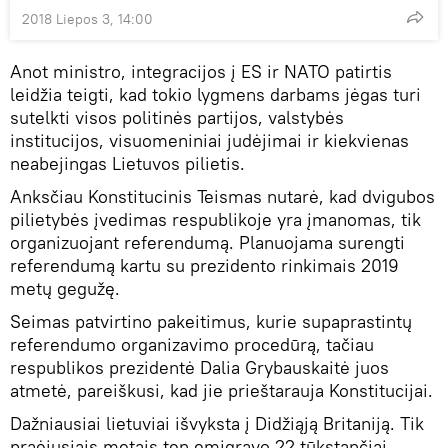
2018 Liepos 3, 14:00
Anot ministro, integracijos į ES ir NATO patirtis
leidžia teigti, kad tokio lygmens darbams jėgas turi
sutelkti visos politinės partijos, valstybės
institucijos, visuomeniniai judėjimai ir kiekvienas
neabejingas Lietuvos pilietis.
Anksčiau Konstitucinis Teismas nutarė, kad dvigubos
pilietybės įvedimas respublikoje yra įmanomas, tik
organizuojant referendumą. Planuojama surengti
referendumą kartu su prezidento rinkimais 2019
metų gegužę.
Seimas patvirtino pakeitimus, kurie supaprastintų
referendumo organizavimo procedūrą, tačiau
respublikos prezidentė Dalia Grybauskaitė juos
atmetė, pareiškusi, kad jie prieštarauja Konstitucijai.
Dažniausiai lietuviai išvyksta į Didžiąją Britaniją. Tik
praėjusiais metais ten emigravo 22 tūkstančiai