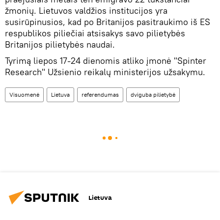
žmonių. Lietuvos valdžios institucijos yra
susirūpinusios, kad po Britanijos pasitraukimo iš ES
respublikos piliečiai atsisakys savo pilietybės
Britanijos pilietybės naudai.
Tyrimą liepos 17-24 dienomis atliko įmonė "Spinter
Research" Užsienio reikalų ministerijos užsakymu.
Visuomenė
Lietuva
referendumas
dviguba pilietybė
Lietuva