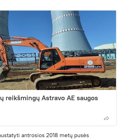
.
ių reikšmingų Astravo AE saugos
nustatyti antrosios 2018 metų pusės