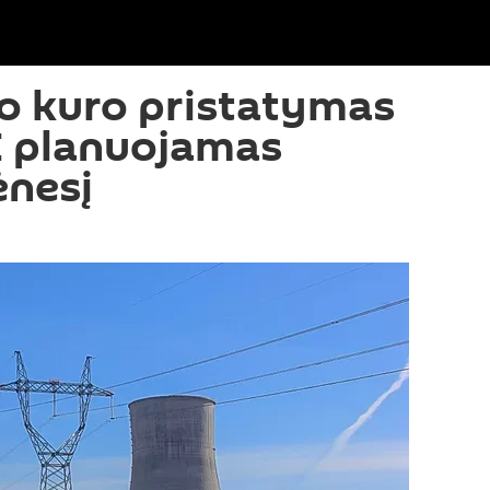
o kuro pristatymas
E planuojamas
ėnesį