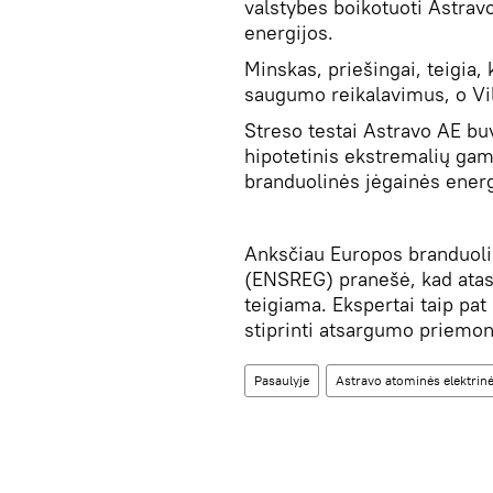
valstybes boikotuoti Astrav
energijos.
Minskas, priešingai, teigia, 
saugumo reikalavimus, o Vil
Streso testai Astravo AE buv
hipotetinis ekstremalių gamt
branduolinės jėgainės ener
Anksčiau Europos branduoli
(ENSREG) pranešė, kad atask
teigiama. Ekspertai taip pat
stiprinti atsargumo priemon
Pasaulyje
Astravo atominės elektrin