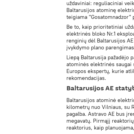
uždaviniai: reguliaciniai ve
Baltarusijos atominę elektr
teigiama "Gosatomnadzor" 
Be to, kaip prioritetiniai už
elektrinės bloko Nr.1 eksplo
renginių dėl Baltarusijos A
įvykdymo plano parengimas ir
Liepą Baltarusija pažadėjo p
atominės elektrinės saugai s
Europos ekspertų, kurie atli
rekomendacijas.
Baltarusijos AE staty
Baltarusijos atominė elektr
kilometrų nuo Vilniaus, su 
pagalba. Astravo AE bus įren
megavatų. Pirmąjį reaktorių 
reaktorius, kaip planuojama,