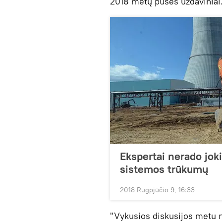
2018 metų pusės uždaviniai
Ekspertai nerado jok
sistemos trūkumų
2018 Rugpjūčio 9, 16:33
"Vykusios diskusijos metu 