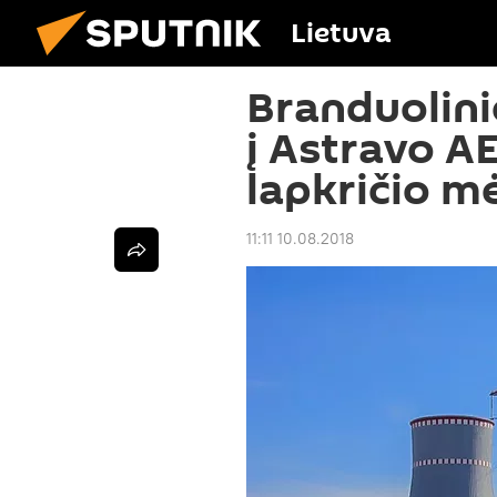
Lietuva
Branduolini
į Astravo A
lapkričio m
11:11 10.08.2018