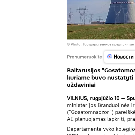
© Photo :
Государственное предприятие
Prenumeruokite
Baltarusijos "Gosatomna
kuriame buvo nustatyti 
uždaviniai
VILNIUS, rugpjūčio 10 — Sp
ministerijos Branduolinės i
("Gosatomnadzor") pareiškė,
AE planuojamas lapkritį, p
Departamente vyko kolegijos