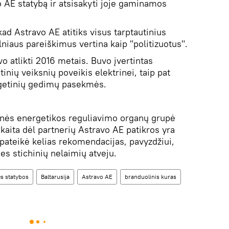
o AE statybą ir atsisakyti joje gaminamos
kad Astravo AE atitiks visus tarptautinius
niaus pareiškimus vertina kaip "politizuotus".
o atlikti 2016 metais. Buvo įvertintas
inių veiksnių poveikis elektrinei, taip pat
getinių gedimų pasekmės.
nės energetikos reguliavimo organų grupė
aita dėl partnerių Astravo AE patikros yra
 pateikė kelias rekomendacijas, pavyzdžiui,
es stichinių nelaimių atveju.
ės statybos
Baltarusija
Astravo AE
branduolinis kuras