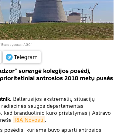
 "Белорусская АЭС"
dzor" surengė kolegijos posėdį,
prioritetiniai antrosios 2018 metų pusės
utnik.
Baltarusijos ekstremalių situacijų
r radiacinės saugos departamentas
 kad branduolinio kuro pristatymas į Astravo
raneša
RIA Novosti
.
 posėdis, kuriame buvo aptarti antrosios