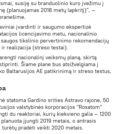
iksmai, susiję su branduolinio kuro įvežimu į
inę (planuojamas 2018 metų lapkritį)", —
pranešime.
daviniai įvardinti ir saugumo ekspertizė
atacijos licencijavimo metu, nacionalinio
E saugos tikslinio pervertinimo rekomendacijų
 realizacija (streso testai).
arengti nacionalinį veiksmų planą, skirtą
tiprinti. Šiame plane bus atsižvelgiama į
ko Baltarusijos AE patikrinimą ir streso testus,
ba
inė statoma Gardino srities Astravo rajone, 50
Rusijos valstybinės korporacijos "Rosatom"
gti du reaktoriai, kurių kiekvieno galia — 1200
planuota įjungti 2019 metais, o antrasis
 turėtų pradėti veikti 2020 metais.