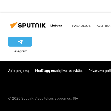
Lietuva
PASAULYJE
POLITIKA
Telegram
Apie projektą
Medžiagų naudojimo taisyklės
Privatumo poli
© 2026 Sputnik Visos teisės saugomos. 18+