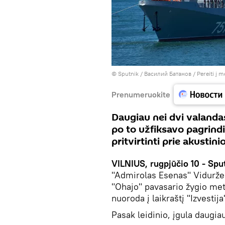
© Sputnik / Василий Батанов
/
Pereiti į 
Prenumeruokite
Daugiau nei dvi valandas
po to užfiksavo pagrindi
pritvirtinti prie akustini
VILNIUS, rugpjūčio 10 - Sput
"Admirolas Esenas" Vidurže
"Ohajo" pavasario žygio metu
nuoroda į laikraštį "Izvestija
Pasak leidinio, įgula daugia