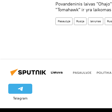
Povandeninis laivas "Ohajo"
"Tomahawk" ir yra laikomas 
Pasaulyje
Rusija
laivynas
Rus
Lietuva
PASAULYJE
POLITIKA
Telegram