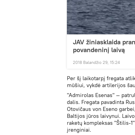
JAV žiniasklaida pra
povandeninį laivą
2018 Balandžio 29, 15:24
Per šį laikotarpį fregata atl
mūšiui, vykdė artilerijos ša
"Admirolas Esenas" — patruli
dalis. Fregata pavadinta Rus
Otovičaus von Eseno garbei,
Baltijos jūros laivynui. Laiv
raketų kompleksas "Štilis-1"
įrenginiai.