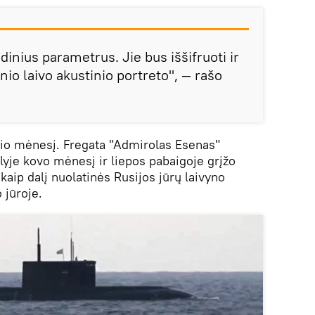
dinius parametrus. Jie bus iššifruoti ir
nio laivo akustinio portreto", — rašo
žio mėnesį. Fregata "Admirolas Esenas"
lyje kovo mėnesį ir liepos pabaigoje grįžo
 kaip dalį nuolatinės Rusijos jūrų laivyno
 jūroje.