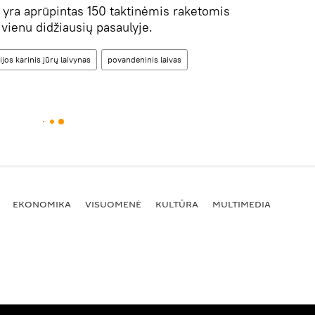
 yra aprūpintas 150 taktinėmis raketomis
vienu didžiausių pasaulyje.
ijos karinis jūrų laivynas
povandeninis laivas
EKONOMIKA
VISUOMENĖ
KULTŪRA
MULTIMEDIA