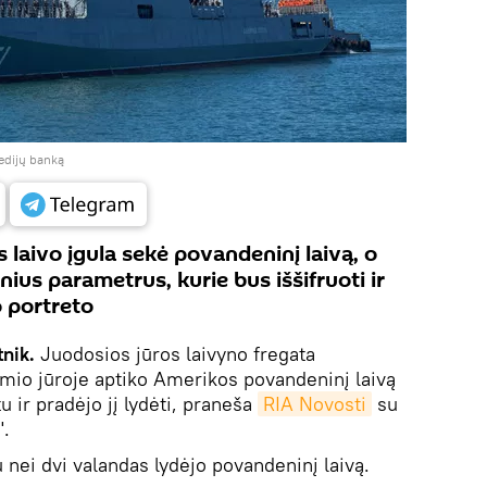
medijų banką
 laivo įgula sekė povandeninį laivą, o
nius parametrus, kurie bus iššifruoti ir
o portreto
nik.
Juodosios jūros laivyno fregata
mio jūroje aptiko Amerikos povandeninį laivą
 ir pradėjo jį lydėti, praneša
RIA Novosti
su
".
u nei dvi valandas lydėjo povandeninį laivą.