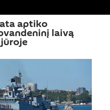
gata aptiko
vandeninį laivą
jūroje