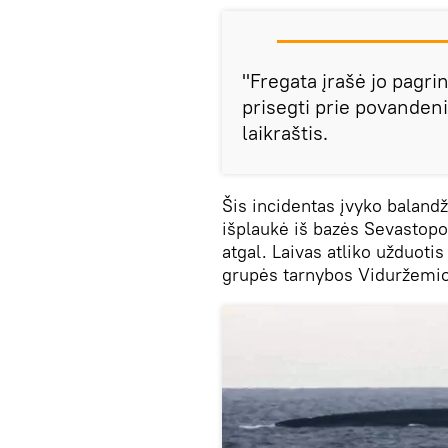
"Fregata įrašė jo pagrin
prisegti prie povandeni
laikraštis.
Šis incidentas įvyko baland
išplaukė iš bazės Sevastopo
atgal. Laivas atliko užduotis
grupės tarnybos Viduržemio