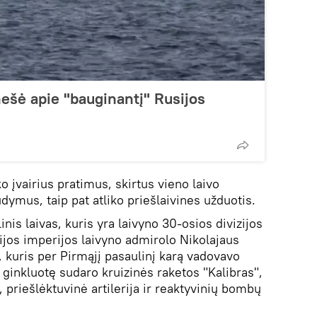
nešė apie "bauginantį" Rusijos
iko įvairius pratimus, skirtus vieno laivo
udymus, taip pat atliko priešlaivines užduotis.
nis laivas, kuris yra laivyno 30-osios divizijos
ijos imperijos laivyno admirolo Nikolajaus
 kuris per Pirmąjį pasaulinį karą vadovavo
o ginkluotę sudaro kruizinės raketos "Kalibras",
, priešlėktuvinė artilerija ir reaktyvinių bombų