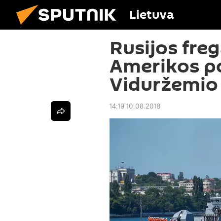
Lietuva
Rusijos fre
Amerikos po
Viduržemio 
14:19 10.08.2018