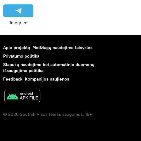
Telegram
Apie projektą
Medžiagų naudojimo taisyklės
Privatumo politika
Slapukų naudojimo bei automatinio duomenų
išsaugojimo politika
Feedback
Kompanijos naujienos
© 2026 Sputnik Visos teisės saugomos. 18+