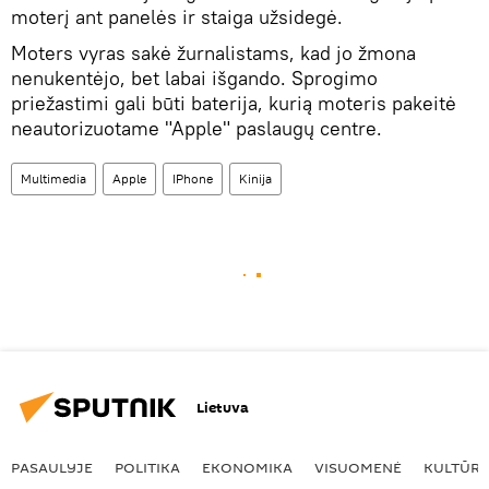
moterį ant panelės ir staiga užsidegė.
Moters vyras sakė žurnalistams, kad jo žmona
nenukentėjo, bet labai išgando. Sprogimo
priežastimi gali būti baterija, kurią moteris pakeitė
neautorizuotame "Apple" paslaugų centre.
Multimedia
Apple
IPhone
Kinija
Lietuva
PASAULYJE
POLITIKA
EKONOMIKA
VISUOMENĖ
KULTŪR