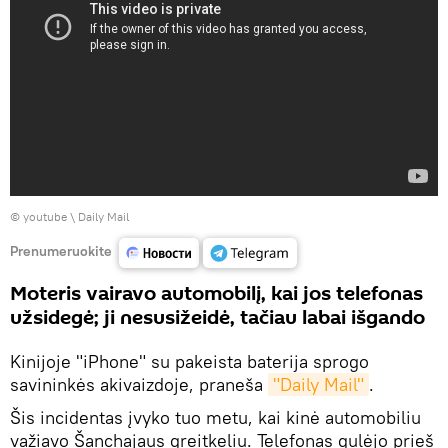
©
youtube \ Daily Mail
Prenumeruokite
Moteris vairavo automobilį, kai jos telefonas
užsidegė; ji nesusižeidė, tačiau labai išgando
Kinijoje "iPhone" su pakeista baterija sprogo
savininkės akivaizdoje, praneša
"Daily Mail"
.
Šis incidentas įvyko tuo metu, kai kinė automobiliu
važiavo Šanchajaus greitkeliu. Telefonas gulėjo prieš