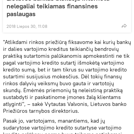
nelegaliai teikiamas finansines
paslaugas
2018 Liepos 30, 11:08
"Atlikdami rinkos priežiūrą fiksavome kai kurių bankų
ir dalies vartojimo kreditus teikiančių bendrovių
praktiką sutartomis palūkanomis apmokestinti ne tik
pagal vartojimo kredito sutartį išmokėtą vartojimo
kredito sumą, bet ir tam tikrus su vartojimo kredito
sutartimi susijusius mokesčius. Dėl tokių finansų
rinkos dalyvių veiksmų buvo gauta ir vartotojų
skundų. Ėmėmės priemonių tą neleistiną praktiką
sustabdyti ir paskatinome įmones žalą klientams
atlyginti", – sakė Vytautas Valvonis, Lietuvos banko
Priežiūros tarnybos direktorius.
Pasak jo, vartotojams, manantiems, kad jų
sudarytose vartojimo kredito sutartyse vartojimo