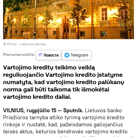
© Photo :
Lietuvos bankas
Prenumeruokite
Vartojimo kreditų teikimo veiklą
reguliuojančio Vartojimo kredito įstatyme
numatyta, kad vartojimo kredito palūkanų
norma gali būti taikoma tik išmokėtai
vartojimo kredito daliai.
VILNIUS, rugpjūčio 15 — Sputnik.
Lietuvos banko
Priežiūros tarnyba atliko tyrimą vartojimo kredito
rinkoje ir nustatė, kad, pažeisdamos galiojančius
teisės aktus, keturios bendrovės vartojimo kredito