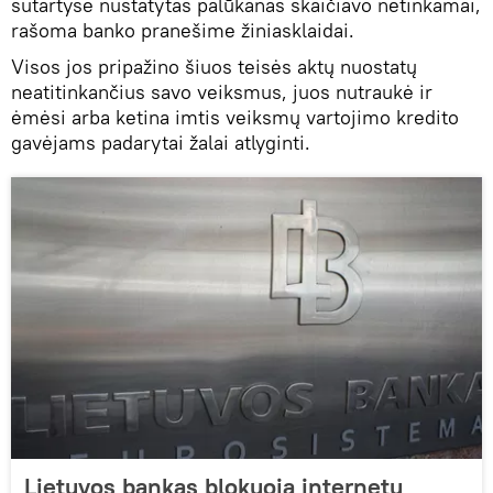
sutartyse nustatytas palūkanas skaičiavo netinkamai,
rašoma banko pranešime žiniasklaidai.
Visos jos pripažino šiuos teisės aktų nuostatų
neatitinkančius savo veiksmus, juos nutraukė ir
ėmėsi arba ketina imtis veiksmų vartojimo kredito
gavėjams padarytai žalai atlyginti.
Lietuvos bankas blokuoja internetu