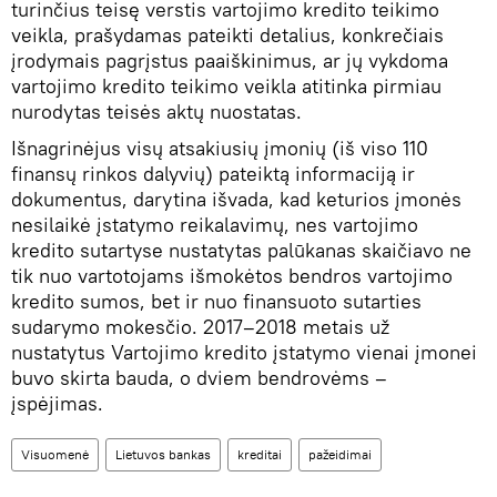
turinčius teisę verstis vartojimo kredito teikimo
veikla, prašydamas pateikti detalius, konkrečiais
įrodymais pagrįstus paaiškinimus, ar jų vykdoma
vartojimo kredito teikimo veikla atitinka pirmiau
nurodytas teisės aktų nuostatas.
Išnagrinėjus visų atsakiusių įmonių (iš viso 110
finansų rinkos dalyvių) pateiktą informaciją ir
dokumentus, darytina išvada, kad keturios įmonės
nesilaikė įstatymo reikalavimų, nes vartojimo
kredito sutartyse nustatytas palūkanas skaičiavo ne
tik nuo vartotojams išmokėtos bendros vartojimo
kredito sumos, bet ir nuo finansuoto sutarties
sudarymo mokesčio. 2017–2018 metais už
nustatytus Vartojimo kredito įstatymo vienai įmonei
buvo skirta bauda, o dviem bendrovėms –
įspėjimas.
Visuomenė
Lietuvos bankas
kreditai
pažeidimai