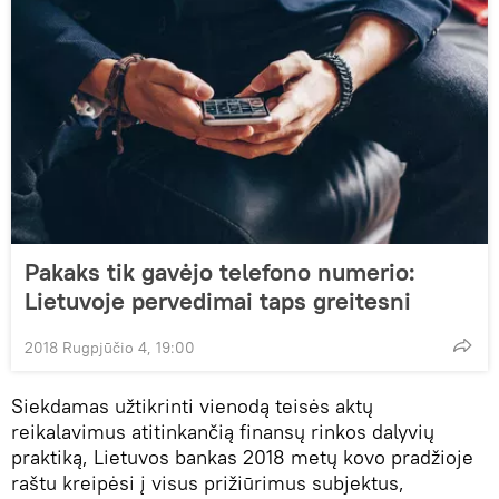
Pakaks tik gavėjo telefono numerio:
Lietuvoje pervedimai taps greitesni
2018 Rugpjūčio 4, 19:00
Siekdamas užtikrinti vienodą teisės aktų
reikalavimus atitinkančią finansų rinkos dalyvių
praktiką, Lietuvos bankas 2018 metų kovo pradžioje
raštu kreipėsi į visus prižiūrimus subjektus,