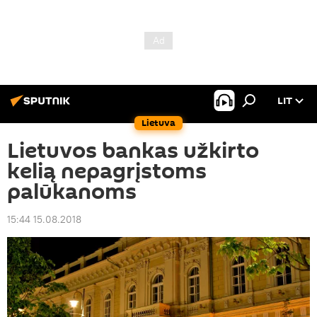
LIT
Lietuva
Lietuvos bankas užkirto
kelią nepagrįstoms
palūkanoms
15:44 15.08.2018