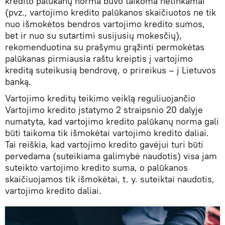
kredito palūkanų norma buvo taikoma netinkamai
(pvz., vartojimo kredito palūkanos skaičiuotos ne tik
nuo išmokėtos bendros vartojimo kredito sumos,
bet ir nuo su sutartimi susijusių mokesčių),
rekomenduotina su prašymu grąžinti permokėtas
palūkanas pirmiausia raštu kreiptis į vartojimo
kreditą suteikusią bendrovę, o prireikus – į Lietuvos
banką.
Vartojimo kreditų teikimo veiklą reguliuojančio
Vartojimo kredito įstatymo 2 straipsnio 20 dalyje
numatyta, kad vartojimo kredito palūkanų norma gali
būti taikoma tik išmokėtai vartojimo kredito daliai.
Tai reiškia, kad vartojimo kredito gavėjui turi būti
pervedama (suteikiama galimybė naudotis) visa jam
suteikto vartojimo kredito suma, o palūkanos
skaičiuojamos tik išmokėtai, t. y. suteiktai naudotis,
vartojimo kredito daliai.