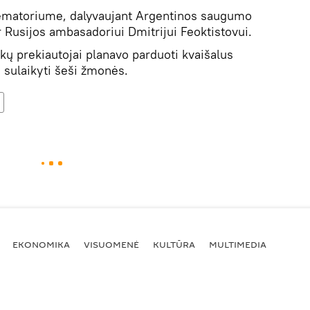
krematoriume, dalyvaujant Argentinos saugumo
ir Rusijos ambasadoriui Dmitrijui Feoktistovui.
ų prekiautojai planavo parduoti kvaišalus
 sulaikyti šeši žmonės.
EKONOMIKA
VISUOMENĖ
KULTŪRA
MULTIMEDIA