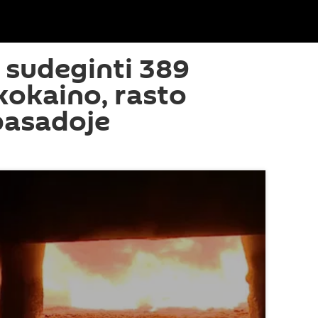
 sudeginti 389
kokaino, rasto
basadoje