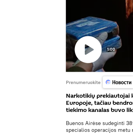
1:00
Paleisti
vaizdo
įrašą
Prenumeruokite
Narkotikių prekiautojai
Europoje, tačiau bendro
tiekimo kanalas buvo li
Buenos Airėse sudeginti 389
specialios operacijos metu 