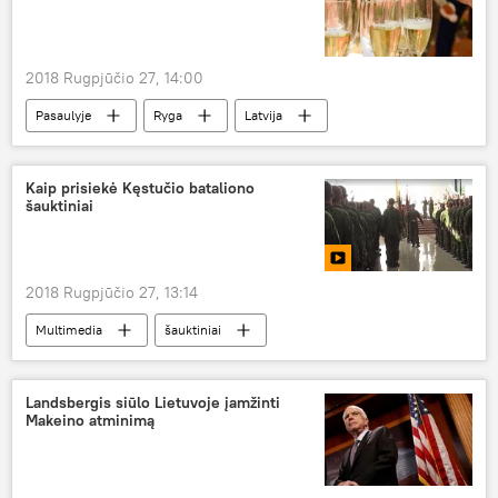
2018 Rugpjūčio 27, 14:00
Pasaulyje
Ryga
Latvija
santuoka
jaunavedžiai
Kaip prisiekė Kęstučio bataliono
šauktiniai
2018 Rugpjūčio 27, 13:14
Multimedia
šauktiniai
Nuolatinė privalomoji pradinė karo tarnyba
Landsbergis siūlo Lietuvoje įamžinti
Makeino atminimą