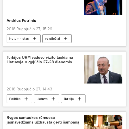
Andrius Petrinis
2018 Rugpjūčio 27, 15:26
Kolumnistas
valstiečiai
konservatoriai
Turkijos URM vadovo vizito laukiama
Lietuvoje rugpjūčio 27-28 dienomis
2018 Rugpjūčio 27, 14:43
Politika
Lietuva
Turkija
Užsienio reikalų ministerija (URM)
užsienio politika
Rygos santuokos rūmuose
jaunavedžiams uždrausta gerti šampaną