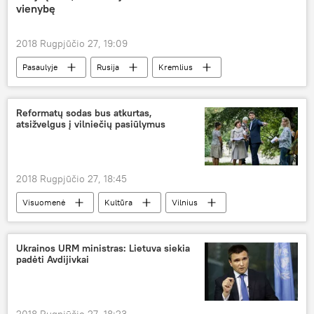
vienybę
2018 Rugpjūčio 27, 19:09
Pasaulyje
Rusija
Kremlius
Estija
Reformatų sodas bus atkurtas,
atsižvelgus į vilniečių pasiūlymus
2018 Rugpjūčio 27, 18:45
Visuomenė
Kultūra
Vilnius
Lietuva
reformatų sodas
Ukrainos URM ministras: Lietuva siekia
padėti Avdijivkai