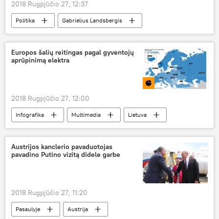
2018 Rugpjūčio 27, 12:37
Politika
Gabrielius Landsbergis
Džonas Makeinas
atminimo ženklas
Europos šalių reitingas pagal gyventojų
aprūpinimą elektra
2018 Rugpjūčio 27, 12:00
Infografika
Multimedia
Lietuva
Europos Sąjunga
elektros energija
Austrijos kanclerio pavaduotojas
pavadino Putino vizitą didele garbe
2018 Rugpjūčio 27, 11:20
Pasaulyje
Austrija