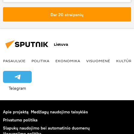
Vladimiras Putinas
Dar 20 straipsnių
Lietuva
PASAULYJE
POLITIKA
EKONOMIKA
VISUOMENĖ
KULTŪR
Telegram
Apie projektą
Medžiagų naudojimo taisyklės
Privatumo politika
Slapukų naudojimo bei automatinio duomenų
išsaugojimo politika