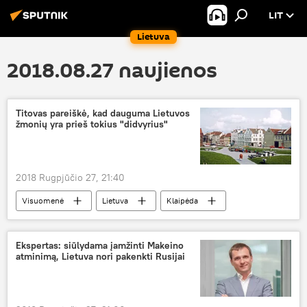
LIT
Lietuva
2018.08.27 naujienos
Titovas pareiškė, kad dauguma Lietuvos
žmonių yra prieš tokius "didvyrius"
2018 Rugpjūčio 27, 21:40
Visuomenė
Lietuva
Klaipėda
Dalia Grybauskaitė
Viačeslavas Titovas
miško broliai
Ekspertas: siūlydama įamžinti Makeino
atminimą, Lietuva nori pakenkti Rusijai