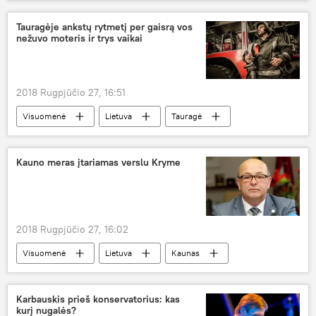
Tauragėje ankstų rytmetį per gaisrą vos
nežuvo moteris ir trys vaikai
2018 Rugpjūčio 27, 16:51
Visuomenė
Lietuva
Tauragė
gaisras
Kauno meras įtariamas verslu Kryme
2018 Rugpjūčio 27, 16:02
Visuomenė
Lietuva
Kaunas
Krymas
Visvaldas Matijošaitis
verslas
Karbauskis prieš konservatorius: kas
kurį nugalės?