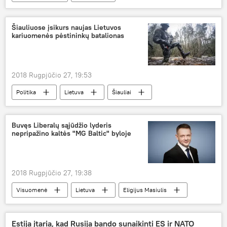
Lietuvos geležinkeliai
keleiviai
keleivių vežimas
Šiauliuose įsikurs naujas Lietuvos
kariuomenės pėstininkų batalionas
2018 Rugpjūčio 27, 19:53
Politika
Lietuva
Šiauliai
Lietuvos kariuomenė
Krašto apsaugos ministerija (KAM)
Buvęs Liberalų sąjūdžio lyderis
nepripažino kaltės "MG Baltic" byloje
2018 Rugpjūčio 27, 19:38
Visuomenė
Lietuva
Eligijus Masiulis
korupcija
kyšis
kyšininkavimas
Estija įtaria, kad Rusija bando sunaikinti ES ir NATO