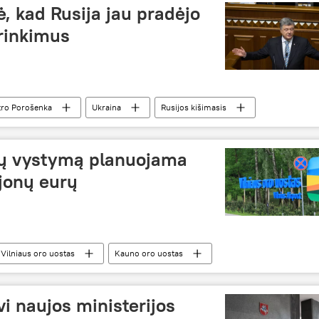
, kad Rusija jau pradėjo
 rinkimus
tro Porošenka
Ukraina
Rusijos kišimasis
stų vystymą planuojama
ijonų eurų
Vilniaus oro uostas
Kauno oro uostas
tas
vi naujos ministerijos