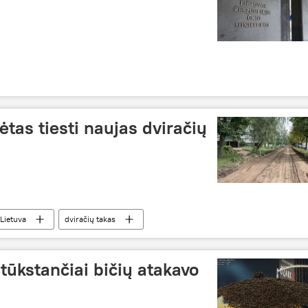
ėtas tiesti naujas dviračių
Lietuva
dviračių takas
ūkstančiai bičių atakavo