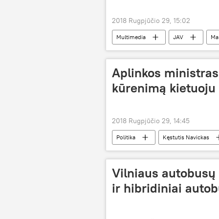
2018 Rugpjūčio 29, 15:02
Multimedia
JAV
Ma
Aplinkos ministras
kūrenimą kietuoju
2018 Rugpjūčio 29, 14:45
Politika
Kęstutis Navickas
Vilniaus autobusų 
ir hibridiniai auto