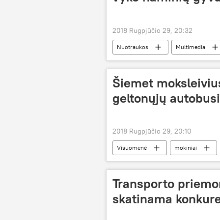
2018 Rugpjūčio 29, 20:32
Nuotraukos
Multimedia
augintiniai
Šiemet moksleivius
geltonųjų autobus
2018 Rugpjūčio 29, 20:10
Visuomenė
mokiniai
Transporto priemo
skatinama konkure