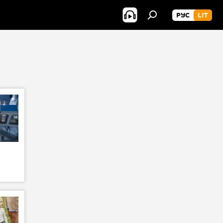
РУС
LIT