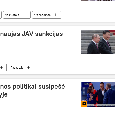
vairuotojai
transportas
 naujas JAV sankcijas
Pasaulyje
nos politikai susipešė
yje