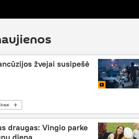
naujienos
ancūzijos žvejai susipešė
žvejai
s draugas: Vingio parke
ūnų diena