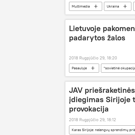
Multimedia
Ukraina
Lietuvoje pakoment
padarytos žalos
2018 Rugpjūčio 29, 18:20
Pasaulyje
"sovietinė okupacij
JAV priešraketinė
įdiegimas Sirijoje 
provokacija
2018 Rugpjūčio 29, 18:12
Karas Sirijoje: nelengvų sprendimų p