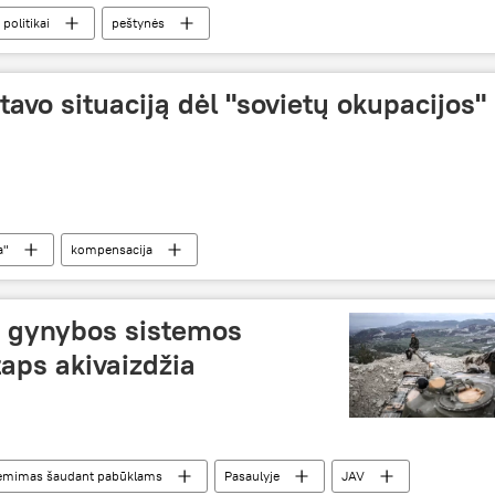
politikai
peštynės
avo situaciją dėl "sovietų okupacijos"
a"
kompensacija
s gynybos sistemos
taps akivaizdžia
riėmimas šaudant pabūklams
Pasaulyje
JAV