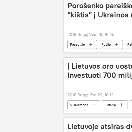
Porošenko pareiškė
"kištis" į Ukrainos
2018 Rugpjūčio 29, 16:45
Pasaulyje
Rusija
Pe
Į Lietuvos oro uo
investuoti 700 mil
2018 Rugpjūčio 29, 16:12
Visuomenė
Lietuva
Palangos oro uostas
oro uos
Lietuvoje atsiras d