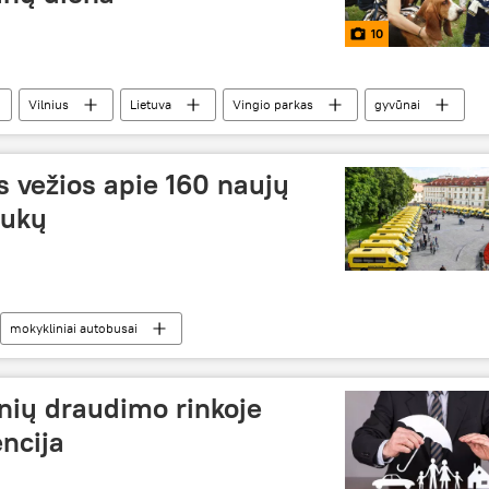
10
Vilnius
Lietuva
Vingio parkas
gyvūnai
 vežios apie 160 naujų
iukų
mokykliniai autobusai
nių draudimo rinkoje
ncija