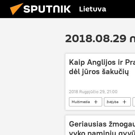
Lietuva
2018.08.29 
Kaip Anglijos ir Pr
dėl jūros šakučių
2018 Rugpjūčio 29, 21:00
Multimedia
žvėjyba
Geriausias žmogau
vyko naminių gyv