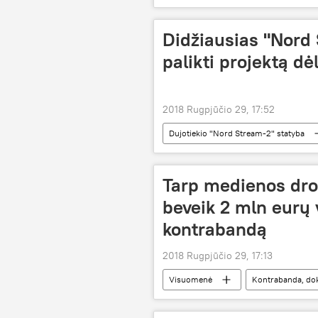
Sirija
karas
provoka
Didžiausias "Nord 
palikti projektą dė
2018 Rugpjūčio 29, 17:52
Dujotiekio "Nord Stream-2" statyba
Tarp medienos drož
beveik 2 mln eurų 
kontrabandą
2018 Rugpjūčio 29, 17:13
Visuomenė
Kontrabanda, doku
Lietuvos muitinė
baltarusis