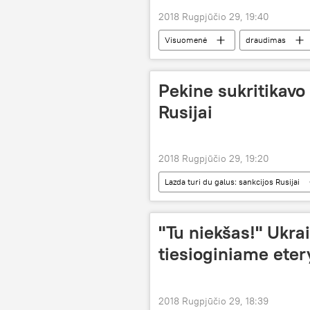
2018 Rugpjūčio 29, 19:40
Visuomenė
draudimas
Pekine sukritikavo
Rusijai
2018 Rugpjūčio 29, 19:20
Lazda turi du galus: sankcijos Rusijai
"Tu niekšas!" Ukrai
tiesioginiame eter
2018 Rugpjūčio 29, 18:39