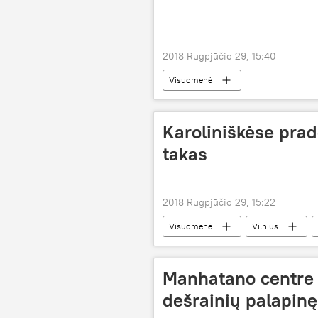
2018 Rugpjūčio 29, 15:40
Visuomenė
Karoliniškėse prad
takas
2018 Rugpjūčio 29, 15:22
Visuomenė
Vilnius
Manhatano centre t
dešrainių palapinę