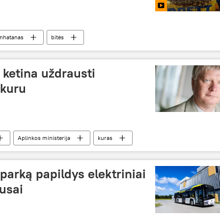
nhatanas
bitės
 ketina uždrausti
 kuru
Aplinkos ministerija
kuras
parką papildys elektriniai
busai