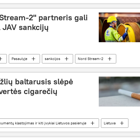
cija
Stream-2" partneris gali
l JAV sankcijų
Pasaulyje
sankcijos
Nord Stream-2
lių baltarusis slėpė
vertės cigarečių
mentų klastojimas ir kiti įvykiai Lietuvos pasienyje
Lietuva
cigarečių kontrabanda