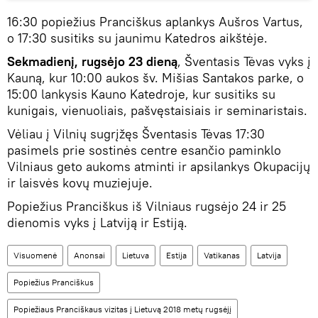
16:30 popiežius Pranciškus aplankys Aušros Vartus,
o 17:30 susitiks su jaunimu Katedros aikštėje.
Sekmadienį, rugsėjo 23 dieną
, Šventasis Tėvas vyks į
Kauną, kur 10:00 aukos šv. Mišias Santakos parke, o
15:00 lankysis Kauno Katedroje, kur susitiks su
kunigais, vienuoliais, pašvęstaisiais ir seminaristais.
Vėliau į Vilnių sugrįžęs Šventasis Tėvas 17:30
pasimels prie sostinės centre esančio paminklo
Vilniaus geto aukoms atminti ir apsilankys Okupacijų
ir laisvės kovų muziejuje.
Popiežius Pranciškus iš Vilniaus rugsėjo 24 ir 25
dienomis vyks į Latviją ir Estiją.
Visuomenė
Anonsai
Lietuva
Estija
Vatikanas
Latvija
Popiežius Pranciškus
Popiežiaus Pranciškaus vizitas į Lietuvą 2018 metų rugsėjį