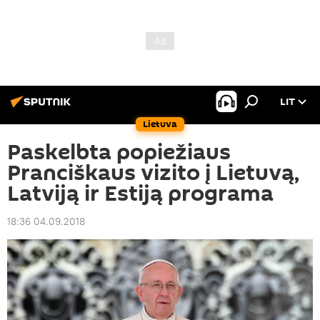
LIT
Lietuva
Paskelbta popiežiaus
Pranciškaus vizito į Lietuvą,
Latviją ir Estiją programa
18:36 04.09.2018