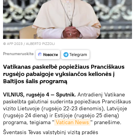
© AFP 2023 / ALBERTO PIZZOLI
Prenumeruokite
Vatikanas paskelbė popiežiaus Pranciškaus
rugsėjo pabaigoje vyksiančos kelionės į
Baltijos šalis programą
VILNIUS, rugsėjo 4 — Sputnik.
Antradienį Vatikane
paskelbta galutinai suderinta popiežiaus Pranciškaus
vizito Lietuvoje (rugsėjo 22-23 dienomis), Latvijoje
(rugsėjo 24 dieną) ir Estijoje (rugsėjo 25 dieną)
programa, teigiama "
Vatican News
" pranešime.
Šventasis Tėvas valstybinį vizitą pradės