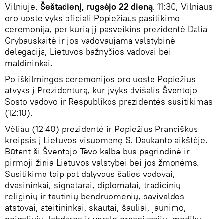
Vilniuje.
Šeštadienį, rugsėjo 22 dieną
,
11:30, Vilniaus
oro uoste vyks oficiali Popiežiaus pasitikimo
ceremonija, per kurią jį pasveikins prezidentė Dalia
Grybauskaitė ir jos vadovaujama valstybinė
delegacija, Lietuvos bažnyčios vadovai bei
maldininkai.
Po iškilmingos ceremonijos oro uoste Popiežius
atvyks į Prezidentūrą, kur įvyks dvišalis Šventojo
Sosto vadovo ir Respublikos prezidentės susitikimas
(12:10).
Vėliau (12:40) prezidentė ir Popiežius Pranciškus
kreipsis į Lietuvos visuomenę S. Daukanto aikštėje.
Būtent ši Šventojo Tėvo kalba bus pagrindinė ir
pirmoji žinia Lietuvos valstybei bei jos žmonėms.
Susitikime taip pat dalyvaus šalies vadovai,
dvasininkai, signatarai, diplomatai, tradicinių
religinių ir tautinių bendruomenių, savivaldos
atstovai, ateitininkai, skautai, šauliai, jaunimo,
neįgaliųjų, labdaros ir verslo organizacijų, medikų,