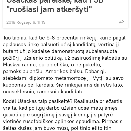
"ruošiasi jam atkeršyti"
2018 Rugsėjo 6, 11:19
Tuo labiau, kad tie 6-8 procentai rinkėjų, kurie pagal
apklausas linkę balsuoti už šį kandidatą, vertina jį
būtent už jo kadaise demonstruotą subalansuotą
požiūrį į užsienio politiką, už pasiruošimą kalbėtis su
Maskva ramiu, europietišku, o ne pakeltu,
pamokslaujančiu, Amerikos balsu. Dabar gi,
stebėdami diplomato metamorfozę į "Vytį" su savo
kuopomis bei kardais, šie rinkėjai ims dairytis kito,
nuoseklesnio, ramesnio kandidato.
Kodėl Ušackas taip pasikeitė? Realiausia priežastis
yra ta, kad po ilgų darbo užsieniuose metų ėmęs
galvoti apie sugrįžimą į savąjį kiemą, jis patyrė
vietinės rusofobiškos aplinkos spaudimą. Pirmasis
šaltas dušas jam buvo mūsų politinio elito itin