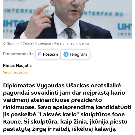
© Sputnik / Сергей Кузнецов
/
Pereiti į medijų banką
Prenumeruokite
Rimas Naujelis
Visos medžiagos
Diplomatas Vygaudas Ušackas neatsilaikė
pagundai suvaidinti jam dar neįprastą kario
vaidmenį ateinančiuose prezidento
rinkimuose. Savo apsisprendimą kandidatuoti
jis paskelbė "Laisvės kario" skulptūros fone
Kaune. Ši skulptūra, kaip žinia, įkūnija piestu
pastatytą žirgą ir raitelį, iškėlusį kalaviją