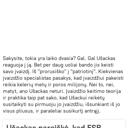
Sakysite, tokia yra laiko dvasia? Gal. Gal Ušackas
reaguoja į ją. Bet per daug uoliai bando jis keisti
savo įvaizdį. Iš "prorusiško" į "patriotinį". Kiekvienas
įvaizdžio specialistas pasakys, kad įvaizdžiui pakeisti
reikia kelerių metų ir poros milijonų. Nei to, nei,
matyt, ano Ušackas neturi. Įvaizdžio keitimo teorija
ir praktika taip pat sako, kad Ušackui reikėtų
susitaikyti su pirmuoju jo įvaizdžiu, išsunkiant iš jo
visus pliusus, ir paraleliai susikurtį antrąjį.
Ušackas pareiškė, kad FSB