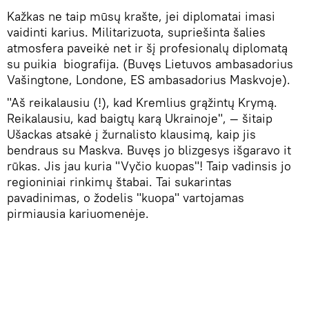
Kažkas ne taip mūsų krašte, jei diplomatai imasi
vaidinti karius. Militarizuota, supriešinta šalies
atmosfera paveikė net ir šį profesionalų diplomatą
su puikia biografija. (Buvęs Lietuvos ambasadorius
Vašingtone, Londone, ES ambasadorius Maskvoje).
"Aš reikalausiu (!), kad Kremlius grąžintų Krymą.
Reikalausiu, kad baigtų karą Ukrainoje", — šitaip
Ušackas atsakė į žurnalisto klausimą, kaip jis
bendraus su Maskva. Buvęs jo blizgesys išgaravo it
rūkas. Jis jau kuria "Vyčio kuopas"! Taip vadinsis jo
regioniniai rinkimų štabai. Tai sukarintas
pavadinimas, o žodelis "kuopa" vartojamas
pirmiausia kariuomenėje.