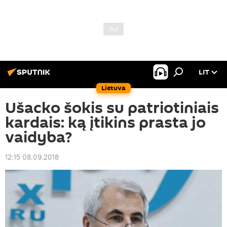
LIT
Lietuva
Ušacko šokis su patriotiniais
kardais: ką įtikins prasta jo
vaidyba?
12:15 08.09.2018