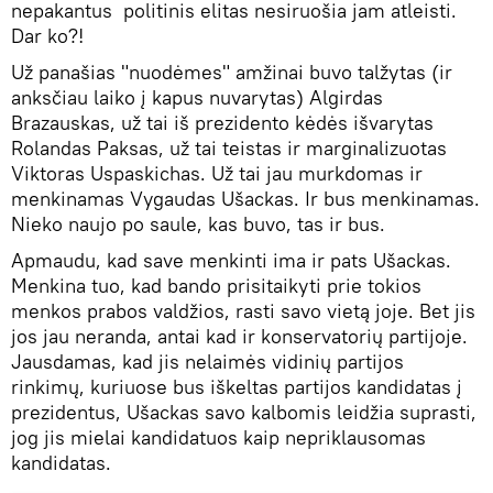
nepakantus politinis elitas nesiruošia jam atleisti.
Dar ko?!
Už panašias "nuodėmes" amžinai buvo talžytas (ir
anksčiau laiko į kapus nuvarytas) Algirdas
Brazauskas, už tai iš prezidento kėdės išvarytas
Rolandas Paksas, už tai teistas ir marginalizuotas
Viktoras Uspaskichas. Už tai jau murkdomas ir
menkinamas Vygaudas Ušackas. Ir bus menkinamas.
Nieko naujo po saule, kas buvo, tas ir bus.
Apmaudu, kad save menkinti ima ir pats Ušackas.
Menkina tuo, kad bando prisitaikyti prie tokios
menkos prabos valdžios, rasti savo vietą joje. Bet jis
jos jau neranda, antai kad ir konservatorių partijoje.
Jausdamas, kad jis nelaimės vidinių partijos
rinkimų, kuriuose bus iškeltas partijos kandidatas į
prezidentus, Ušackas savo kalbomis leidžia suprasti,
jog jis mielai kandidatuos kaip nepriklausomas
kandidatas.