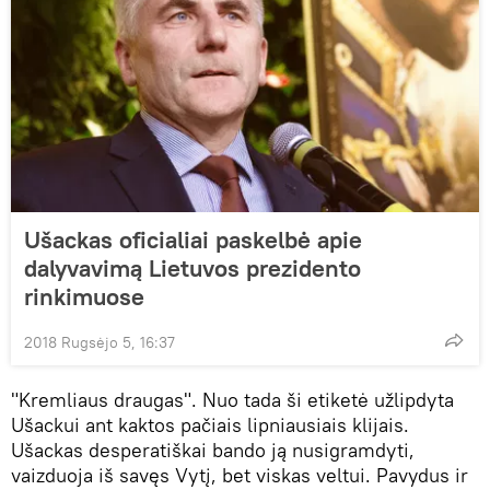
Ušackas oficialiai paskelbė apie
dalyvavimą Lietuvos prezidento
rinkimuose
2018 Rugsėjo 5, 16:37
"Kremliaus draugas". Nuo tada ši etiketė užlipdyta
Ušackui ant kaktos pačiais lipniausiais klijais.
Ušackas desperatiškai bando ją nusigramdyti,
vaizduoja iš savęs Vytį, bet viskas veltui. Pavydus ir