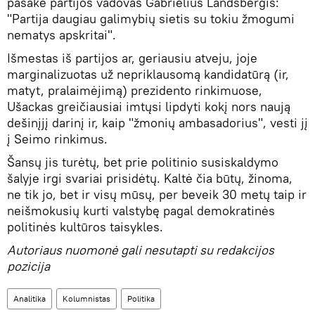
pasakė partijos vadovas Gabrielius Landsbergis:
"Partija daugiau galimybių sietis su tokiu žmogumi
nematys apskritai".
Išmestas iš partijos ar, geriausiu atveju, joje
marginalizuotas už nepriklausomą kandidatūrą (ir,
matyt, pralaimėjimą) prezidento rinkimuose,
Ušackas greičiausiai imtųsi lipdyti kokį nors naują
dešinįjį darinį ir, kaip "žmonių ambasadorius", vesti jį
į Seimo rinkimus.
Šansų jis turėtų, bet prie politinio susiskaldymo
šalyje irgi svariai prisidėtų. Kaltė čia būtų, žinoma,
ne tik jo, bet ir visų mūsų, per beveik 30 metų taip ir
neišmokusių kurti valstybę pagal demokratinės
politinės kultūros taisykles.
Autoriaus nuomonė gali nesutapti su redakcijos
pozicija
Analitika
Kolumnistas
Politika