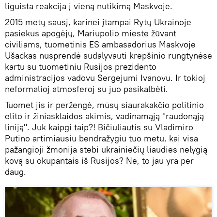
liguista reakcija į vieną nutikimą Maskvoje.
2015 metų sausį, karinei įtampai Rytų Ukrainoje
pasiekus apogėjų, Mariupolio mieste žūvant
civiliams, tuometinis ES ambasadorius Maskvoje
Ušackas nusprendė sudalyvauti krepšinio rungtynėse
kartu su tuometiniu Rusijos prezidento
administracijos vadovu Sergejumi Ivanovu. Ir tokioj
neformalioj atmosferoj su juo pasikalbėti.
Tuomet jis ir peržengė, mūsų siaurakakčio politinio
elito ir žiniasklaidos akimis, vadinamąją "raudonąją
liniją". Juk kaipgi taip?! Bičiuliautis su Vladimiro
Putino artimiausiu bendražygiu tuo metu, kai visa
pažangioji žmonija stebi ukrainiečių liaudies nelygią
kovą su okupantais iš Rusijos? Ne, to jau yra per
daug.