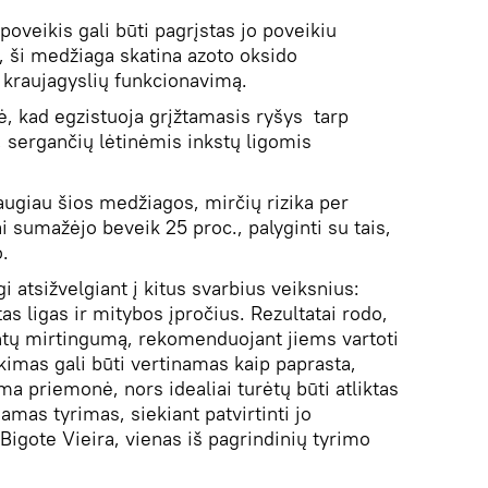
oveikis gali būti pagrįstas jo poveikiu
 ši medžiaga skatina azoto oksido
a kraujagyslių funkcionavimą.
, kad egzistuoja grįžtamasis ryšys tarp
, sergančių lėtinėmis inkstų ligomis
augiau šios medžiagos, mirčių rizika per
 sumažėjo beveik 25 proc., palyginti su tais,
.
atsižvelgiant į kitus svarbius veiksnius:
tas ligas ir mitybos įpročius. Rezultatai rodo,
ntų mirtingumą, rekomenduojant jiems vartoti
kimas gali būti vertinamas kaip paprasta,
ma priemonė, nors idealiai turėtų būti atliktas
jamas tyrimas, siekiant patvirtinti jo
igote Vieira, vienas iš pagrindinių tyrimo