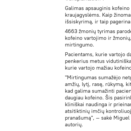
Galimas apsauginis kofeino p
kraujagyslėms. Kaip žinoma,
išsiskyrimą, ir taip pagerin
4663 žmonių tyrimas parodė
kofeino vartojimo ir žmonių
mirtingumo.
Pacientams, kurie vartojo d
penkerius metus vidutiniškai
kurie vartojo mažiau kofeino
"Mirtingumas sumažėjo netgi 
amžių, lytį, rasę, rūkymą, ki
kad galima sumažinti pacie
daugiau kofeino. Šis pasirin
kliniškai naudinga ir prieina
atsitiktinių imčių kontroliuo
pranašumą", — sakė Miguel B
autorių.