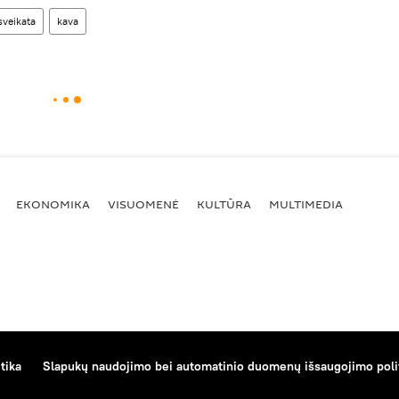
sveikata
kava
EKONOMIKA
VISUOMENĖ
KULTŪRA
MULTIMEDIA
tika
Slapukų naudojimo bei automatinio duomenų išsaugojimo poli