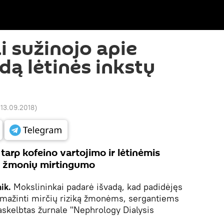
i sužinojo apie
dą lėtinės inkstų
 13.09.2018
)
 tarp kofeino vartojimo ir lėtinėmis
ių žmonių mirtingumo
ik.
Mokslininkai padarė išvadą, kad padidėjęs
sumažinti mirčių riziką žmonėms, sergantiems
paskelbtas žurnale "Nephrology Dialysis