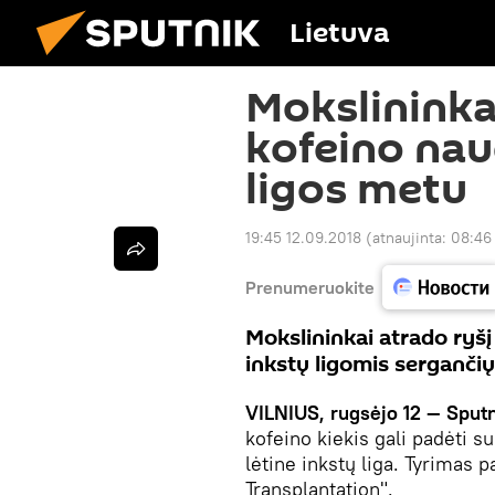
Lietuva
Mokslininka
kofeino nau
ligos metu
19:45 12.09.2018
(atnaujinta:
08:46
Prenumeruokite
Mokslininkai atrado ryšį
inkstų ligomis serganč
VILNIUS, rugsėjo 12 — Sputn
kofeino kiekis gali padėti 
lėtine inkstų liga. Tyrimas 
Transplantation".