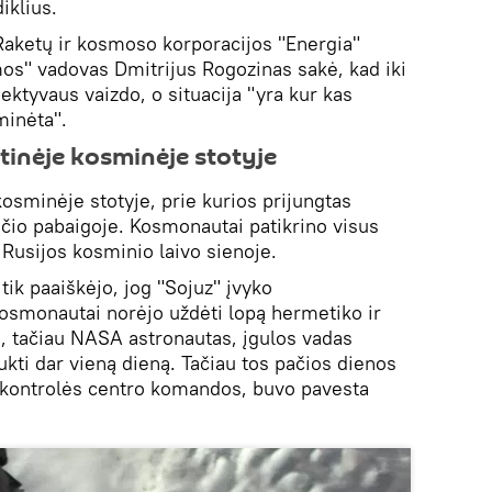
iklius.
 Raketų ir kosmoso korporacijos "Energia"
mos" vadovas Dmitrijus Rogozinas sakė, kad iki
jektyvaus vaizdo, o situacija "yra kur kas
minėta".
tinėje kosminėje stotyje
osminėje stotyje, prie kurios prijungtas
čio pabaigoje. Kosmonautai patikrino visus
 Rusijos kosminio laivo sienoje.
ik paaiškėjo, jog "Sojuz" įvyko
osmonautai norėjo uždėti lopą hermetiko ir
, tačiau NASA astronautas, įgulos vadas
kti dar vieną dieną. Tačiau tos pačios dienos
ų kontrolės centro komandos, buvo pavesta