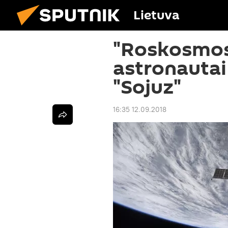
Lietuva
"Roskosmos
astronautai
"Sojuz"
16:35 12.09.2018