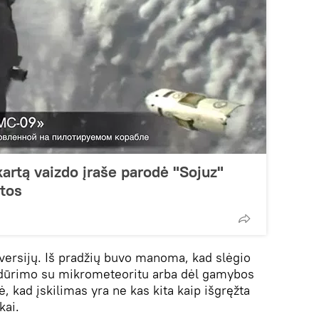
rtą vaizdo įraše parodė "Sojuz"
etos
 versijų. Iš pradžių buvo manoma, kad slėgio
idūrimo su mikrometeoritu arba dėl gamybos
ė, kad įskilimas yra ne kas kita kaip išgręžta
kai.