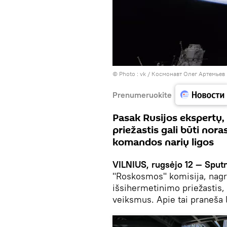
© Photo :
vk / Космонавт Олег Артемьев
Prenumeruokite
Pasak Rusijos ekspertų
priežastis gali būti nora
komandos narių ligos
VILNIUS, rugsėjo 12 — Sputn
"Roskosmos" komisija, nagr
išsihermetinimo priežastis,
veiksmus. Apie tai praneša 