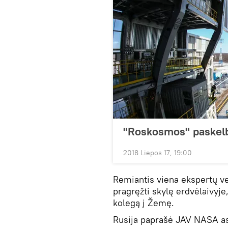
"Roskosmos" paskelbė
2018 Liepos 17, 19:00
Remiantis viena ekspertų ve
pragręžti skylę erdvėlaivyje
kolegą į Žemę.
Rusija paprašė JAV NASA as