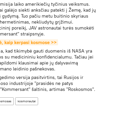
omisija laiko amerikiečių tyčinius veiksmus.
i galėjo siekti anksčiau patekti į Žemę, kad jų
tį gydymą. Tuo pačiu metu buitinio skyriaus
hermetinimas, nekliudytų grįžimui.
cininį poreikį, JAV astronautai turės sumokėti
mersant" straipsnyje.
ė, kaip kerpasi kosmose >>
a, kad tikimybė gauti duomenis iš NASA yra
os su medicininiu konfidencialumu. Tačiau jei
papildomi klausimai apie jų dalyvavimą
, mano leidinio pašnekovas.
gedimo versija pasitvirtins, tai Rusijos ir
so industrijoje "prasidės ne patys
ė "Kommersant" šaltinis, artimas "Roskosmos".
osmosas
kosmonautai