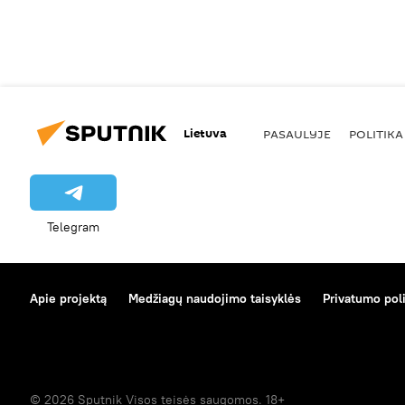
Lietuva
PASAULYJE
POLITIKA
Telegram
Apie projektą
Medžiagų naudojimo taisyklės
Privatumo poli
© 2026 Sputnik Visos teisės saugomos. 18+