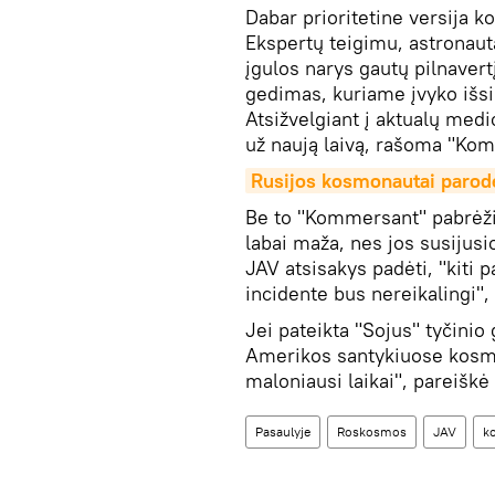
Dabar prioritetine versija k
Ekspertų teigimu, astronauta
įgulos narys gautų pilnaver
gedimas, kuriame įvyko išsi
Atsižvelgiant į aktualų medi
už naują laivą, rašoma "Kom
Rusijos kosmonautai parod
Be to "Kommersant" pabrėži
labai maža, nes jos susijusi
JAV atsisakys padėti, "kiti 
incidente bus nereikalingi"
Jei pateikta "Sojus" tyčinio 
Amerikos santykiuose kosmo
maloniausi laikai", pareišk
Pasaulyje
Roskosmos
JAV
k