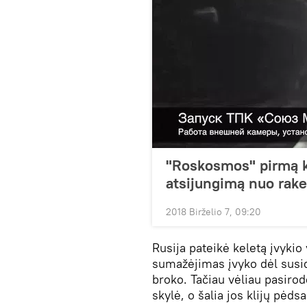
"Roskosmos" pirmą ka
atsijungimą nuo rak
2018 Birželio 7, 09:20
Rusija pateikė keletą įvykio
sumažėjimas įvyko dėl sus
broko. Tačiau vėliau pasirod
skylė, o šalia jos klijų pėdsa