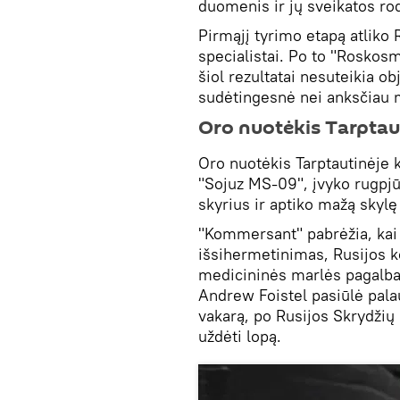
duomenis ir jų sveikatos rod
Pirmąjį tyrimo etapą atliko
specialistai. Po to "Roskos
šiol rezultatai nesuteikia ob
sudėtingesnė nei anksčiau 
Oro nuotėkis Tarptau
Oro nuotėkis Tarptautinėje k
"Sojuz MS-09", įvyko rugpjū
skyrius ir aptiko mažą skylę
"Kommersant" pabrėžia, kai t
išsihermetinimas, Rusijos k
medicininės marlės pagalba
Andrew Foistel pasiūlė palau
vakarą, po Rusijos Skrydži
uždėti lopą.