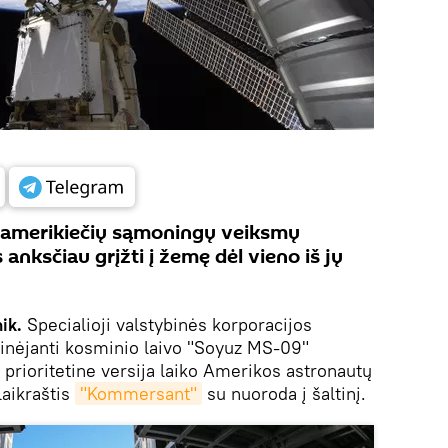
, amerikiečių sąmoningų veiksmų
s anksčiau grįžti į žemę dėl vieno iš jų
ik.
Specialioji valstybinės korporacijos
inėjanti kosminio laivo "Soyuz MS-09"
 prioritetine versija laiko Amerikos astronautų
laikraštis
"Kommersant"
su nuoroda į šaltinį.