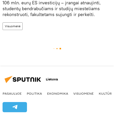
106 mln. eurų ES investicijų – įrangai atnaujinti,
studentų bendrabučiams ir studijų miesteliams
rekonstruoti, fakultetams sujungti ir perkelti.
Visuomenė
Lietuva
PASAULYJE
POLITIKA
EKONOMIKA
VISUOMENĖ
KULTŪR