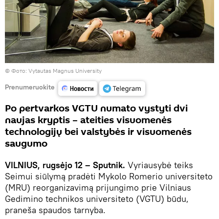
©
Фото: Vytautas Magnus University
Prenumeruokite
Po pertvarkos VGTU numato vystyti dvi
naujas kryptis – ateities visuomenės
technologijų bei valstybės ir visuomenės
saugumo
VILNIUS, rugsėjo 12 – Sputnik.
Vyriausybė teiks
Seimui siūlymą pradėti Mykolo Romerio universiteto
(MRU) reorganizavimą prijungimo prie Vilniaus
Gedimino technikos universiteto (VGTU) būdu,
praneša spaudos tarnyba.