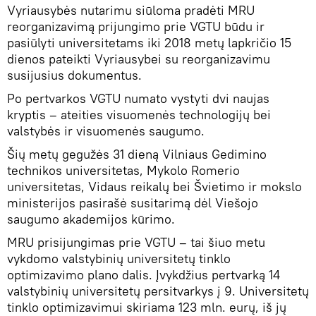
Vyriausybės nutarimu siūloma pradėti MRU
reorganizavimą prijungimo prie VGTU būdu ir
pasiūlyti universitetams iki 2018 metų lapkričio 15
dienos pateikti Vyriausybei su reorganizavimu
susijusius dokumentus.
Po pertvarkos VGTU numato vystyti dvi naujas
kryptis – ateities visuomenės technologijų bei
valstybės ir visuomenės saugumo.
Šių metų gegužės 31 dieną Vilniaus Gedimino
technikos universitetas, Mykolo Romerio
universitetas, Vidaus reikalų bei Švietimo ir mokslo
ministerijos pasirašė susitarimą dėl Viešojo
saugumo akademijos kūrimo.
MRU prisijungimas prie VGTU – tai šiuo metu
vykdomo valstybinių universitetų tinklo
optimizavimo plano dalis. Įvykdžius pertvarką 14
valstybinių universitetų persitvarkys į 9. Universitetų
tinklo optimizavimui skiriama 123 mln. eurų, iš jų