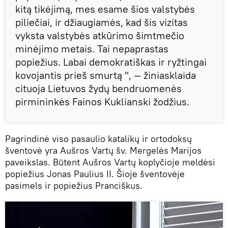
kitą tikėjimą, mes esame šios valstybės
piliečiai, ir džiaugiamės, kad šis vizitas
vyksta valstybės atkūrimo šimtmečio
minėjimo metais. Tai nepaprastas
popiežius. Labai demokratiškas ir ryžtingai
kovojantis prieš smurtą ", — žiniasklaida
cituoja Lietuvos žydų bendruomenės
pirmininkės Fainos Kuklianski žodžius.
Pagrindinė viso pasaulio katalikų ir ortodoksų
šventovė yra Aušros Vartų šv. Mergelės Marijos
paveikslas. Būtent Aušros Vartų koplyčioje meldėsi
popiežius Jonas Paulius II. Šioje šventovėje
pasimels ir popiežius Pranciškus.