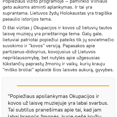
Popiežiaus vizito programoje — paminklo Vilniaus
geto aukoms atminti aplankymas. Ir tai yra
suprantama. Lietuvos žydų Holokaustas yra tragiška
pasaulio istorijos tema.
O štai vizitas į Okupacijos ir kovos už lietuvių tautos
laisvę muziejų yra prieštaringa tema. Galų gale,
lietuviai patriotai popiežiui pateiks tik jų sovietmečio
suvokimo ir "kovos" versiją. Papasakos apie
partizanus-didvyrius, kovojusius už Lietuvos
nepriklausomybę, bet nutylės apie užgesusias
tūkstančių paprastų žmonių ir vaikų, kurių krauju
"miško broliai" aplaistė šios laisvės aukurą, gyvybes.
"Popiežiaus apsilankymas Okupacijos ir
kovos už laisvę muziejuje yra labai svarbus.
Tai subtilus pranešimas apie tai, kad jam
labai brangūs žmonės, kurie nešė kryžių.