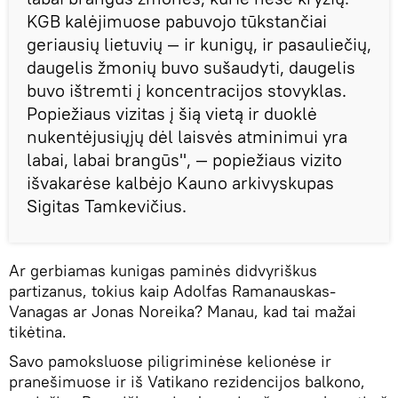
KGB kalėjimuose pabuvojo tūkstančiai
geriausių lietuvių — ir kunigų, ir pasauliečių,
daugelis žmonių buvo sušaudyti, daugelis
buvo ištremti į koncentracijos stovyklas.
Popiežiaus vizitas į šią vietą ir duoklė
nukentėjusiųjų dėl laisvės atminimui yra
labai, labai brangūs", — popiežiaus vizito
išvakarėse kalbėjo Kauno arkivyskupas
Sigitas Tamkevičius.
Ar gerbiamas kunigas paminės didvyriškus
partizanus, tokius kaip Adolfas Ramanauskas-
Vanagas ar Jonas Noreika? Manau, kad tai mažai
tikėtina.
Savo pamoksluose piligriminėse kelionėse ir
pranešimuose ir iš Vatikano rezidencijos balkono,