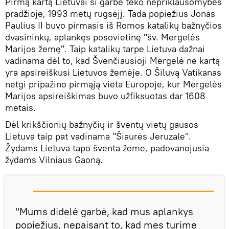
Pirmą kartą Lietuvai ši garbė teko nepriklausomybės
pradžioje, 1993 metų rugsėjį. Tada popiežius Jonas
Paulius II buvo pirmasis iš Romos katalikų bažnyčios
dvasininkų, aplankęs posovietinę "šv. Mergelės
Marijos žemę". Taip katalikų tarpe Lietuva dažnai
vadinama dėl to, kad Švenčiausioji Mergelė ne kartą
yra apsireiškusi Lietuvos žemėje. O Šiluvą Vatikanas
netgi pripažino pirmąją vieta Europoje, kur Mergelės
Marijos apsireiškimas buvo užfiksuotas dar 1608
metais.
Dėl krikščionių bažnyčių ir šventų vietų gausos
Lietuva taip pat vadinama "Šiaurės Jeruzale".
Žydams Lietuva tapo šventa žeme, padovanojusia
žydams Vilniaus Gaoną.
"Mums didelė garbė, kad mus aplankys
popiežius, nepaisant to, kad mes turime