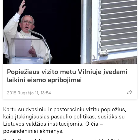
Popiežiaus vizito metu Vilniuje įvedami
laikini eismo apribojimai
2018 Rugsėjo 11, 13:54
Kartu su dvasiniu ir pastoraciniu vizitu popiežius,
kaip įtakingiausias pasaulio politikas, susitiks su
Lietuvos valdžios institucijomis. O čia –
povandeniniai akmenys.