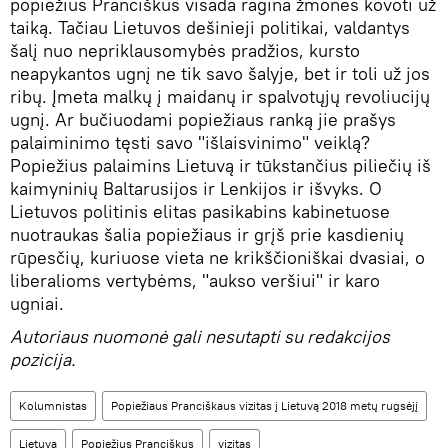
popiežius Pranciškus visada ragina žmones kovoti už
taiką. Tačiau Lietuvos dešinieji politikai, valdantys
šalį nuo nepriklausomybės pradžios, kursto
neapykantos ugnį ne tik savo šalyje, bet ir toli už jos
ribų. Įmeta malkų į maidanų ir spalvotųjų revoliucijų
ugnį. Ar bučiuodami popiežiaus ranką jie prašys
palaiminimo tęsti savo "išlaisvinimo" veiklą?
Popiežius palaimins Lietuvą ir tūkstančius piliečių iš
kaimyninių Baltarusijos ir Lenkijos ir išvyks. O
Lietuvos politinis elitas pasikabins kabinetuose
nuotraukas šalia popiežiaus ir grįš prie kasdienių
rūpesčių, kuriuose vieta ne krikščioniškai dvasiai, o
liberalioms vertybėms, "aukso veršiui" ir karo
ugniai.
Autoriaus nuomonė gali nesutapti su redakcijos
pozicija.
Kolumnistas
Popiežiaus Pranciškaus vizitas į Lietuvą 2018 metų rugsėjį
Lietuva
Popiežius Pranciškus
vizitas