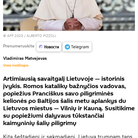
© AFP 2023 / ALBERTO PIZZOLI
Prenumeruokite
Vladimiras Matvejevas
Visos medžiagos
Artimiausią savaitgalį Lietuvoje — istorinis
įvykis. Romos katalikų bažnyčios vadovas,
popiežius Pranciškus savo piligriminės
kelionės po Baltijos šalis metu aplankys du
Lietuvos miestus — Vilnių ir Kauną. Susitikime
su popiežiumi dalyvaus tūkstančiai
kaimyninių šalių piligrimų
Kitą šeštadienį ir sekmadienį Lietuva trumpam taps