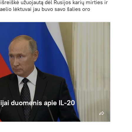
išreiškė užuojautą dėl Rusijos karių mirties ir
aelio lėktuvai jau buvo savo šalies oro
sijai duomenis apie IL-20