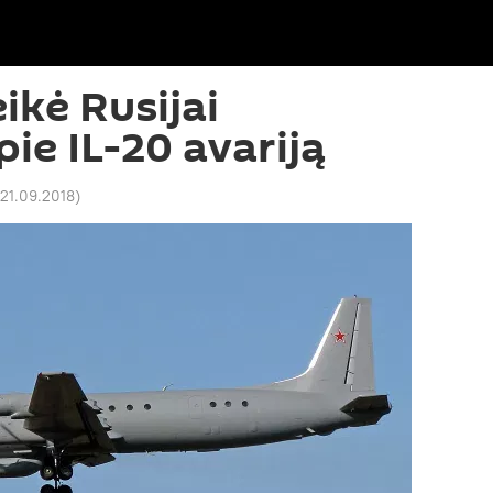
eikė Rusijai
ie IL-20 avariją
 21.09.2018
)