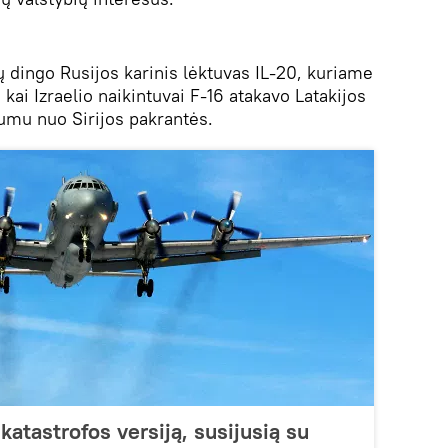
ų dingo Rusijos karinis lėktuvas IL-20, kuriame
 kai Izraelio naikintuvai F-16 atakavo Latakijos
tumu nuo Sirijos pakrantės.
katastrofos versiją, susijusią su