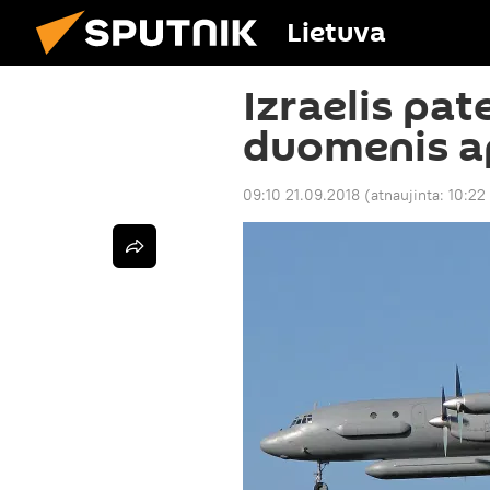
Lietuva
Izraelis pat
duomenis ap
09:10 21.09.2018
(atnaujinta:
10:22