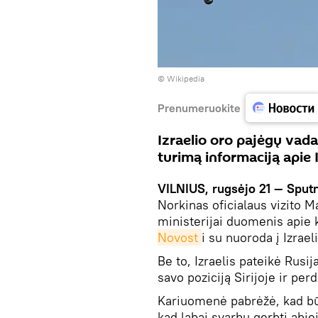
©
Wikipedia
Prenumeruokite
Izraelio oro pajėgų vad
turimą informaciją apie 
VILNIUS, rugsėjo 21 — Sputn
Norkinas oficialaus vizito 
ministerijai duomenis apie 
Novost
i su nuoroda į Izrae
Be to, Izraelis pateikė Rusij
savo poziciją Sirijoje ir per
Kariuomenė pabrėžė, kad būt
kad labai svarbu gerbti abie