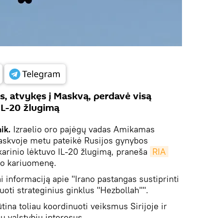
as, atvykęs į Maskvą, perdavė visą
IL-20 žlugimą
ik.
Izraelio oro pajėgų vadas Amikamas
Maskvoje metu pateikė Rusijos gynybos
karinio lėktuvo IL-20 žlugimą, praneša
RIA 
lio kariuomenę.
ai informaciją apie "Irano pastangas sustiprinti
duoti strateginius ginklus "Hezbollah"".
ina toliau koordinuoti veiksmus Sirijoje ir
jų valstybių interesus.