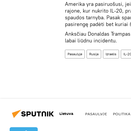
Amerika yra pasiruošusi, jei 
rajone, kur nukrito IL-20, p
spaudos tarnyba. Pasak spau
pasirengę padėti bet kuriai 
Anksčiau Donaldas Trampas 
labai liūdnu incidentu.
Pasaulyje
Rusija
Izraelis
IL-2
Lietuva
PASAULYJE
POLITIKA