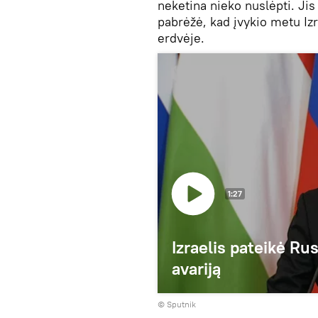
neketina nieko nuslėpti. Jis 
pabrėžė, kad įvykio metu Izr
erdvėje.
1:27
Izraelis pateikė Ru
avariją
© Sputnik