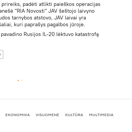
prireiks, padėti atlikti paieškos operacijas
ranešė "RIA Novosti" JAV šeštojo laivyno
dos tarnybos atstovo, JAV laivai yra
šaliai, kuri paprašys pagalbos jūroje.
pavadino Rusijos IL-20 lėktuvo katastrofą
0
EKONOMIKA
VISUOMENĖ
KULTŪRA
MULTIMEDIA