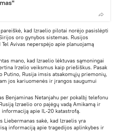
imas"
pareiškė, kad Izraelio pilotai norėjo pasislėpti
i Sirijos oro gynybos sistemas. Rusijos
 Tel Avivas neperspėjo apie planuojamą
tas mano, kad Izraelio lėktuvas sąmoningai
ertina Irzelio veiksmus kaip priešiškus. Pasak
o Putino, Rusija imsis atsakomųjų priemonių,
mam jos kariuomenės ir įrangos saugumui
kas Benjaminas Netanjahu per pokalbį telefonu
 Rusiją Izraelio oro pajėgų vadą Amikamą ir
ą informaciją apie IL-20 katastrofą.
 Liebermanas sakė, kad Izraelis yra
visą informaciją apie tragedijos aplinkybes ir