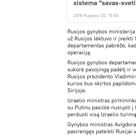
sistema "savas-svet
2018 Rugsėjo 20, 15:54
Rusijos gynybos ministerija 
už Rusijos lėktuvo ir įveikt
departamentas pabrėžė, kad
operaciją.
Rusijos gynybos departamen
sukūrė pavojingą padėtį ir v
Rusijos prezidento Vladimir
kurios bus skirtos papildo
Sirijoje.
Izraelio ministras pirminin
su Putinu pasiūlė nusiųsti į
perduoti visą Izraelio turim
Gynybos ministras Avigdoras
pasirengęs pateikti Rusijai 