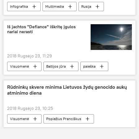
Infografika
Multimedia
Rusija
Krymas
Sevastopolis
Juodosios jūros laivynas
Iš jachtos "Defiance" iškritę įgulos
nariai nerasti
2018 Rugsėjo 23, 11:29
Visuomenė
Baltijos jūra
paieška
Rūdninkų skvere minima Lietuvos žydų genocido aukų
atminimo diena
2018 Rugsėjo 23, 10:25
Visuomenė
Popiežius Pranciškus
Lieutovs žydų bendruomenė