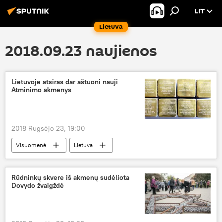
LIT
Lietuva
2018.09.23 naujienos
Lietuvoje atsiras dar aštuoni nauji
Atminimo akmenys
2018 Rugsėjo 23, 19:00
Visuomenė
Lietuva
Atminimo akmenys
Rūdninkų skvere iš akmenų sudėliota
Dovydo žvaigždė