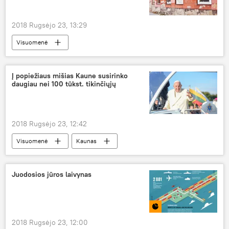
2018 Rugsėjo 23, 13:29
Visuomenė
Į popiežiaus mišias Kaune susirinko
daugiau nei 100 tūkst. tikinčiųjų
2018 Rugsėjo 23, 12:42
Visuomenė
Kaunas
Popiežius Pranciškus
Juodosios jūros laivynas
2018 Rugsėjo 23, 12:00