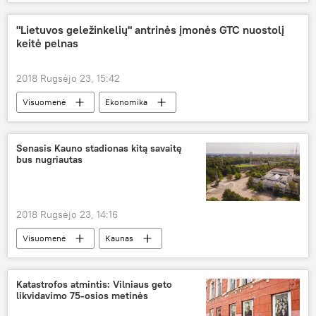
"Lietuvos geležinkelių" antrinės įmonės GTC nuostolį
keitė pelnas
2018 Rugsėjo 23, 15:42
Visuomenė
Ekonomika
Lietuvos geležinkeliai
Senasis Kauno stadionas kitą savaitę
bus nugriautas
2018 Rugsėjo 23, 14:16
Visuomenė
Kaunas
Kauno Dariaus ir Girėno stadionas
Katastrofos atmintis: Vilniaus geto
likvidavimo 75-osios metinės