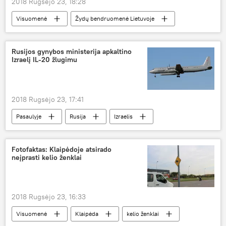
2018 Rugsėjo 23, 18:28
Visuomenė
Žydų bendruomenė Lietuvoje
Vilnius
Dovydo žvaigždė
Rusijos gynybos ministerija apkaltino
Izraelį IL-20 žlugimu
2018 Rugsėjo 23, 17:41
Pasaulyje
Rusija
Izraelis
IL-20
Fotofaktas: Klaipėdoje atsirado
neįprasti kelio ženklai
2018 Rugsėjo 23, 16:33
Visuomenė
Klaipėda
kelio ženklai