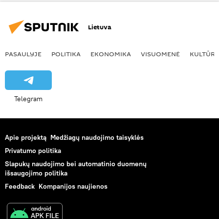
Lietuva
PASAULYJE
POLITIKA
EKONOMIKA
VISUOMENĖ
KULTŪR
Telegram
Apie projektą
Medžiagų naudojimo taisyklės
Privatumo politika
Slapukų naudojimo bei automatinio duomenų
išsaugojimo politika
Feedback
Kompanijos naujienos