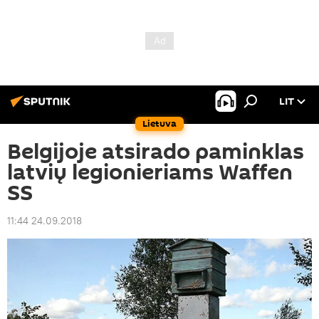
LIT
Lietuva
Belgijoje atsirado paminklas
latvių legionieriams Waffen
SS
11:44 24.09.2018