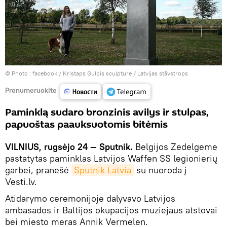
© Photo :
facebook / Kristaps Gulbis sculpture / Latvijas stāvstrops
Prenumeruokite
Paminklą sudaro bronzinis avilys ir stulpas,
papuoštas paauksuotomis bitėmis
VILNIUS, rugsėjo 24 — Sputnik.
Belgijos Zedelgeme
pastatytas paminklas Latvijos Waffen SS legionierių
garbei, pranešė
Sputnik Latvia
su nuoroda į
Vesti.lv.
Atidarymo ceremonijoje dalyvavo Latvijos
ambasados ir Baltijos okupacijos muziejaus atstovai
bei miesto meras Annik Vermelen.