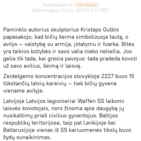
Публикация от
 Ilze Nagla
(@ilze.nagla) 23 Сен 2018 в 2:37 PDT
Paminklo autorius skulptorius Kristaps Gulbis
papasakojo, kad bičių šeima simbolizuoja tautą, o
avilys — valstybę su armija, įstatymu ir tvarka. Bitės
yra taikios būtybės ir savo valia nieko neliečia. Jos
gelia tik tada, kai gresia pavojus: tada pradeda kovoti
už savo avilius, šeimą ir laisvę.
Zeidelgemo koncentracijos stovykloje 2227 buvo 15
tūkstančių latvių kareivių — tiek bičių gyvena
viename avilyje.
Latvijoje Latvijos legionieriai Waffen SS laikomi
laisvės kovotojais, nors žinoma apie daugybę jų
nusikaltimų prieš civilius gyventojus. Baltijos
respublikų teritorijose, taip pat Lenkijoje bei
Baltarusijoje vienas iš SS kariuomenės tikslų buvo
žydų sunaikinimas.