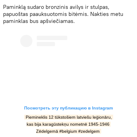
Paminklą sudaro bronzinis avilys ir stulpas,
papuoštas paauksuotomis bitėmis. Nakties metu
paminklas bus apšviečiamas.
Посмотреть эту публикацию в Instagram
Piemineklis 12 tūkstošiem latviešu leģionāru, 
kas bija karagūstekņu nometnē 1945-1946 
Zēdelgemā #belgium #zedelgem