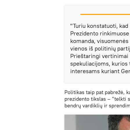
"Turiu konstatuoti, kad
Prezidento rinkimuose 
komanda, visuomenės ak
vienos iš politinių part
Prieštaringi vertinimai
spekuliacijoms, kurios
interesams kuriant Ger
Politikas taip pat pabrežė, k
prezidento tikslas – "telkti s
bendrų vardiklių ir sprendi