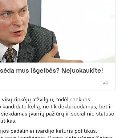
usėda mus išgelbės? Nejuokaukite!
 visų rinkėjų atžvilgiu, todėl renkuosi
kandidato kelią, ne tik deklaruodamas, bet ir
ai siekdamas įvairių pažiūrų ir socialinio statuso
itikas.
os padaliniai įvardijo keturis politikus,
aip savo kandidatus. Pirmą vietą užėmė Seimo