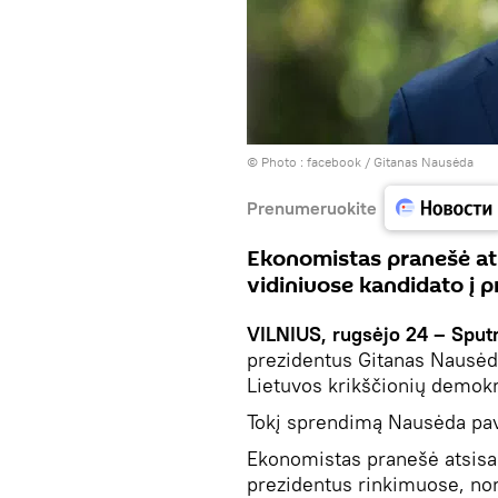
© Photo :
facebook / Gitanas Nausėda
Prenumeruokite
Ekonomistas pranešė ats
vidiniuose kandidato į 
VILNIUS, rugsėjo 24 – Sputn
prezidentus Gitanas Nausėd
Lietuvos krikščionių demokr
Tokį sprendimą Nausėda pa
Ekonomistas pranešė atsisak
prezidentus rinkimuose, nors