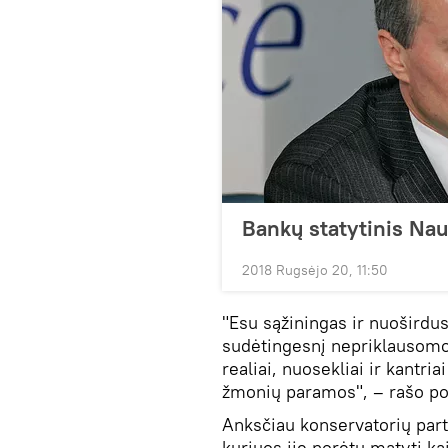
Bankų statytinis Na
2018 Rugsėjo 20, 11:50
"Esu sąžiningas ir nuoširdus
sudėtingesnį nepriklausomo 
realiai, nuosekliai ir kantri
žmonių paramos", – rašo pol
Anksčiau konservatorių partij
kuriuos jie norėtų matyti k