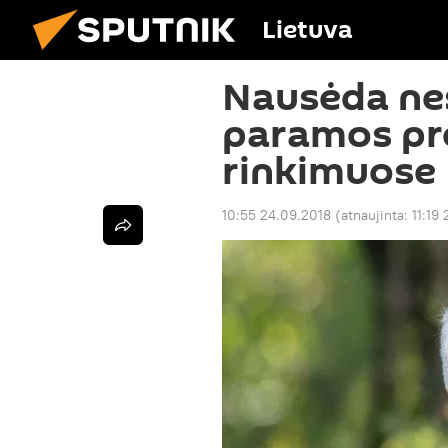
Lietuva
Nausėda ne
paramos pr
rinkimuose
10:55 24.09.2018
(atnaujinta:
11:19