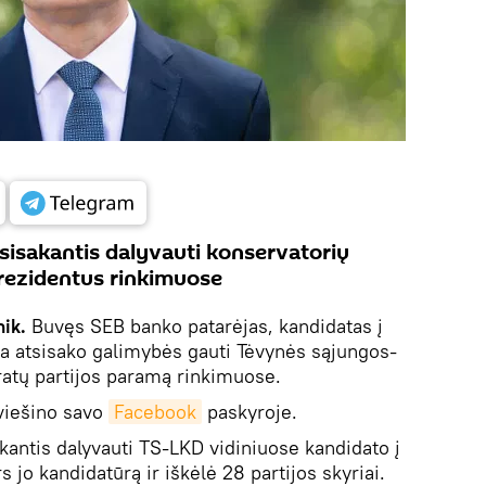
isakantis dalyvauti konservatorių
prezidentus rinkimuose
ik.
Buvęs SEB banko patarėjas, kandidatas į
a atsisako galimybės gauti Tėvynės sąjungos-
atų partijos paramą rinkimuose.
viešino savo
Facebook
paskyroje.
antis dalyvauti TS-LKD vidiniuose kandidato į
 jo kandidatūrą ir iškėlė 28 partijos skyriai.