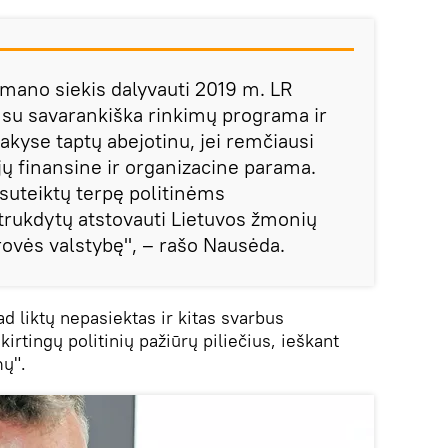
 mano siekis dalyvauti 2019 m. LR
su savarankiška rinkimų programa ir
yse taptų abejotinu, jei remčiausi
ijų finansine ir organizacine parama.
 suteiktų terpę politinėms
 trukdytų atstovauti Lietuvos žmonių
ovės valstybę", – rašo Nausėda.
ad liktų nepasiektas ir kitas svarbus
kirtingų politinių pažiūrų piliečius, ieškant
mų".