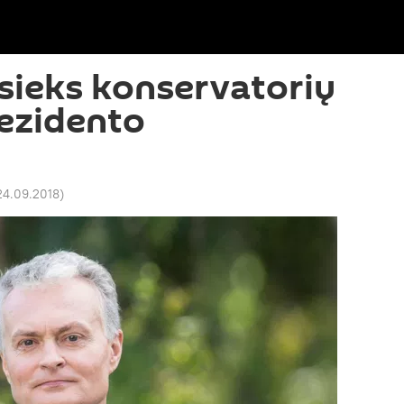
sieks konservatorių
ezidento
 24.09.2018
)