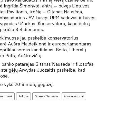
rė Ingrida Šimonytė, antrą — buvęs Lietuvos
s Pavilionis, trečią — Gitanas Nausėda,
ambasadorius JAV, buvęs URM vadovas ir buvęs
ygaudas Ušackas. Konservatorių kandidatų į
apkričio 3-4 dienomis.
inkimuose jau paskelbė konservatorius
rė Aušra Maldeikienė ir europarlamentaras
epriklausomas kandidatas. Be to, Liberalų
ko Petrą Auštrevičių.
 banko patarėjas Gitanas Nausėda ir filosofas,
" steigėjų Arvydas Juozaitis paskelbė, kad
uose.
oje vyks 2019 metų gegužę.
isuomenė
Politika
Gitanas Nausėda
konservatoriai