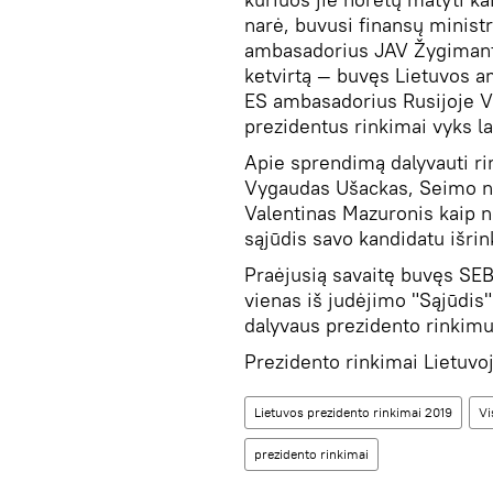
narė, buvusi finansų minist
ambasadorius JAV Žygimanta
ketvirtą — buvęs Lietuvos 
ES ambasadorius Rusijoje V
prezidentus rinkimai vyks l
Apie sprendimą dalyvauti r
Vygaudas Ušackas, Seimo na
Valentinas Mazuronis kaip n
sąjūdis savo kandidatu išrin
Praėjusią savaitę buvęs SEB
vienas iš judėjimo "Sąjūdis
dalyvaus prezidento rinkim
Prezidento rinkimai Lietuv
Lietuvos prezidento rinkimai 2019
V
prezidento rinkimai