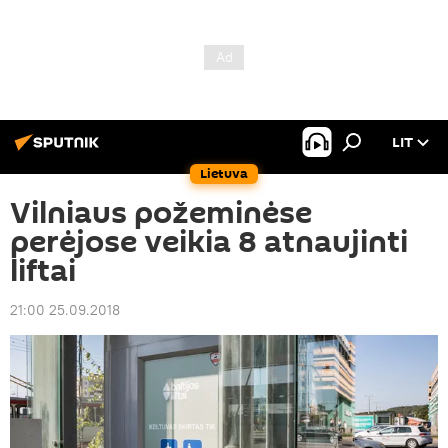
LIT
Lietuva
Vilniaus požeminėse
perėjose veikia 8 atnaujinti
liftai
21:00 25.09.2018