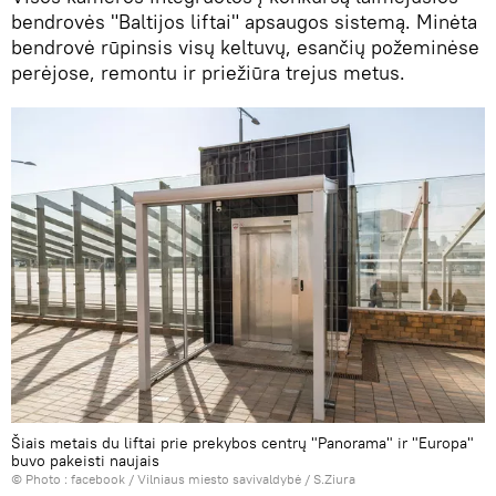
bendrovės "Baltijos liftai" apsaugos sistemą. Minėta
bendrovė rūpinsis visų keltuvų, esančių požeminėse
perėjose, remontu ir priežiūra trejus metus.
Šiais metais du liftai prie prekybos centrų "Panorama" ir "Europa"
buvo pakeisti naujais
© Photo :
facebook / Vilniaus miesto savivaldybė / S.Ziura