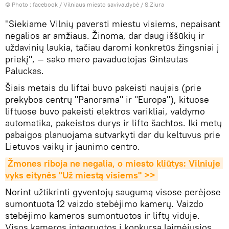
© Photo :
facebook / Vilniaus miesto savivaldybė / S.Ziura
"Siekiame Vilnių paversti miestu visiems, nepaisant
negalios ar amžiaus. Žinoma, dar daug iššūkių ir
uždavinių laukia, tačiau daromi konkretūs žingsniai į
priekį", — sako mero pavaduotojas Gintautas
Paluckas.
Šiais metais du liftai buvo pakeisti naujais (prie
prekybos centrų "Panorama" ir "Europa"), kituose
liftuose buvo pakeisti elektros varikliai, valdymo
automatika, pakeistos durys ir lifto šachtos. Iki metų
pabaigos planuojama sutvarkyti dar du keltuvus prie
Lietuvos vaikų ir jaunimo centro.
Žmones riboja ne negalia, o miesto kliūtys: Vilniuje 
vyks eitynės "Už miestą visiems" >>
Norint užtikrinti gyventojų saugumą visose perėjose
sumontuota 12 vaizdo stebėjimo kamerų. Vaizdo
stebėjimo kameros sumontuotos ir liftų viduje.
Visos kameros integruotos į konkursą laimėjusios