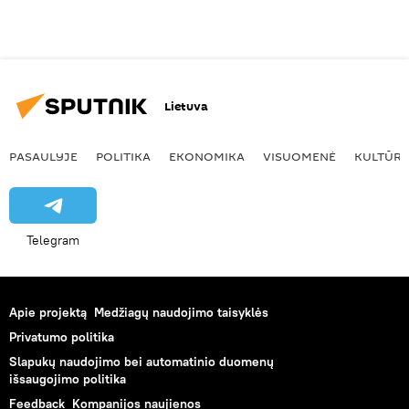
Lietuva
PASAULYJE
POLITIKA
EKONOMIKA
VISUOMENĖ
KULTŪR
Telegram
Apie projektą
Medžiagų naudojimo taisyklės
Privatumo politika
Slapukų naudojimo bei automatinio duomenų
išsaugojimo politika
Feedback
Kompanijos naujienos