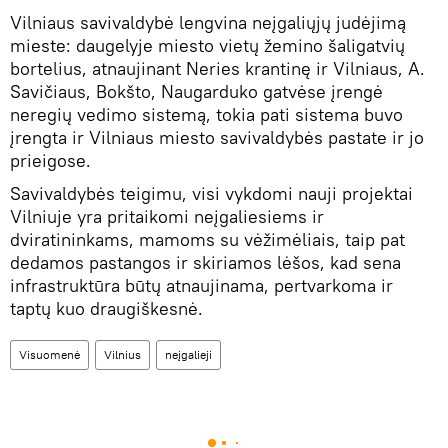
Vilniaus savivaldybė lengvina neįgaliųjų judėjimą
mieste: daugelyje miesto vietų žemino šaligatvių
bortelius, atnaujinant Neries krantinę ir Vilniaus, A.
Savičiaus, Bokšto, Naugarduko gatvėse įrengė
neregių vedimo sistemą, tokia pati sistema buvo
įrengta ir Vilniaus miesto savivaldybės pastate ir jo
prieigose.
Savivaldybės teigimu, visi vykdomi nauji projektai
Vilniuje yra pritaikomi neįgaliesiems ir
dviratininkams, mamoms su vėžimėliais, taip pat
dedamos pastangos ir skiriamos lėšos, kad sena
infrastruktūra būtų atnaujinama, pertvarkoma ir
taptų kuo draugiškesnė.
Visuomenė
Vilnius
neįgalieji