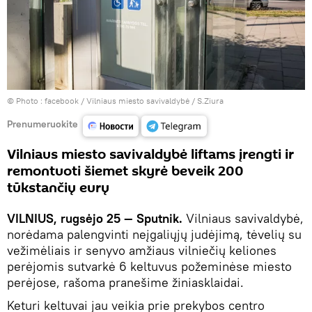
© Photo :
facebook / Vilniaus miesto savivaldybė / S.Ziura
Prenumeruokite
Vilniaus miesto savivaldybė liftams įrengti ir
remontuoti šiemet skyrė beveik 200
tūkstančių eurų
VILNIUS, rugsėjo 25 — Sputnik.
Vilniaus savivaldybė,
norėdama palengvinti neįgaliųjų judėjimą, tėvelių su
vežimėliais ir senyvo amžiaus vilniečių keliones
perėjomis sutvarkė 6 keltuvus požeminėse miesto
perėjose, rašoma pranešime žiniasklaidai.
Keturi keltuvai jau veikia prie prekybos centro