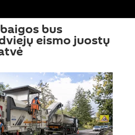
abaigos bus
dviejų eismo juostų
atvė