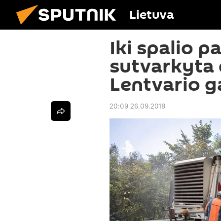
Lietuva
Iki spalio p
sutvarkyta 
Lentvario g
20:09 26.09.2018