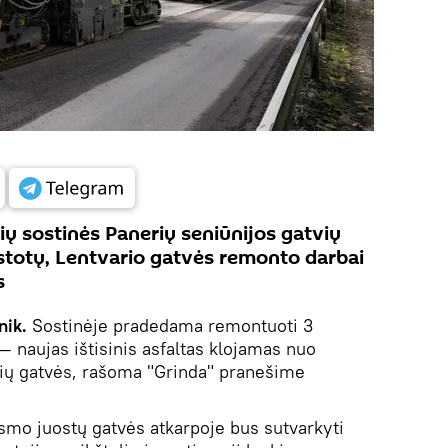
ių sostinės Panerių seniūnijos gatvių
stotų, Lentvario gatvės remonto darbai
s
nik.
Sostinėje pradedama remontuoti 3
— naujas ištisinis asfaltas klojamas nuo
kių gatvės, rašoma "Grinda" pranešime
ismo juostų gatvės atkarpoje bus sutvarkyti