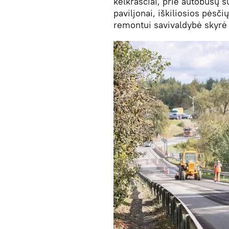
kelkraščiai, prie autobusų s
paviljonai, iškiliosios pėsči
remontui savivaldybė skyrė