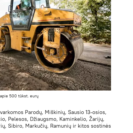
apie 500 tūkst. eurų
 tvarkomos Parodų, Miškinių, Sausio 13-osios,
čio, Pelesos, Džiaugsmo, Kaminkelio, Žarijų,
ų, Sibiro, Markučių, Ramunių ir kitos sostinės