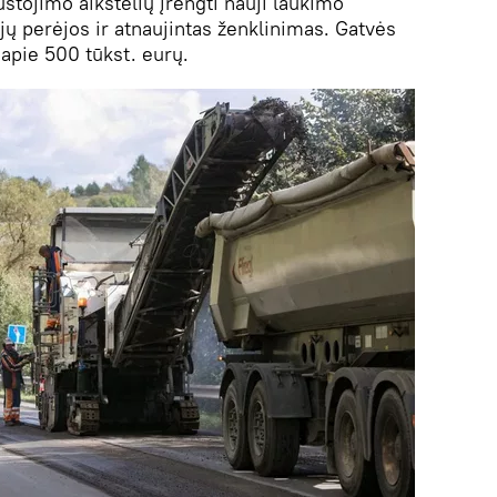
ustojimo aikštelių įrengti nauji laukimo
ųjų perėjos ir atnaujintas ženklinimas. Gatvės
 apie 500 tūkst. eurų.