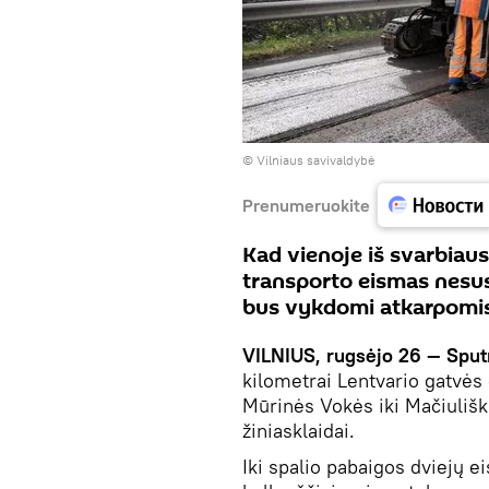
©
Vilniaus savivaldybė
Prenumeruokite
Kad vienoje iš svarbiaus
transporto eismas nesu
bus vykdomi atkarpomi
VILNIUS, rugsėjo 26 — Sput
kilometrai Lentvario gatvės 
Mūrinės Vokės iki Mačiuliš
žiniasklaidai.
Iki spalio pabaigos dviejų e