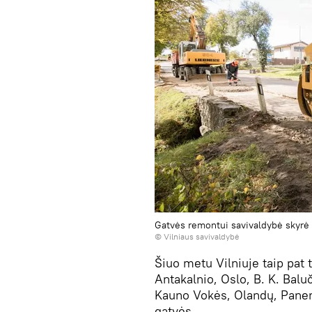
Gatvės remontui savivaldybė skyrė 
©
Vilniaus savivaldybė
Šiuo metu Vilniuje taip pat
Antakalnio, Oslo, B. K. Balu
Kauno Vokės, Olandų, Paneri
gatvės.