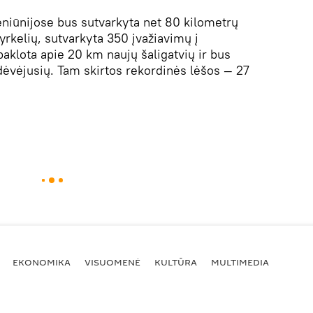
eniūnijose bus sutvarkyta net 80 kilometrų
vyrkelių, sutvarkyta 350 įvažiavimų į
klota apie 20 km naujų šaligatvių ir bus
ėvėjusių. Tam skirtos rekordinės lėšos — 27
EKONOMIKA
VISUOMENĖ
KULTŪRA
MULTIMEDIA