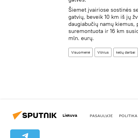
Šiemet įvairiose sostinės s
gatvių, beveik 10 km iš jų ž
daugiabučių namų kiemus, pa
suremontuota ir 16 km susid
mln. eurų.
Visuomenė
Vilnius
kelių darbai
Lietuva
PASAULYJE
POLITIKA