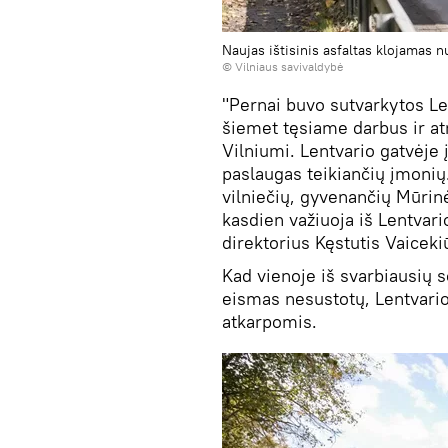
Naujas ištisinis asfaltas klojamas 
©
Vilniaus savivaldybė
"Pernai buvo sutvarkytos Le
šiemet tęsiame darbus ir at
Vilniumi. Lentvario gatvėje
paslaugas teikiančių įmonių.
vilniečių, gyvenančių Mūrinė
kasdien važiuoja iš Lentvari
direktorius Kęstutis Vaicekiū
Kad vienoje iš svarbiausių s
eismas nesustotų, Lentvari
atkarpomis.