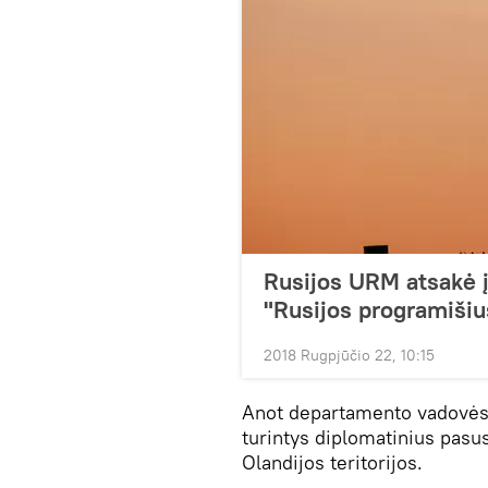
Rusijos URM atsakė į
"Rusijos programišiu
2018 Rugpjūčio 22, 10:15
Anot departamento vadovės A
turintys diplomatinius pasus
Olandijos teritorijos.