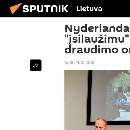
Lietuva
Nyderlandai
"įsilaužimu"
draudimo or
15:19 04.10.2018