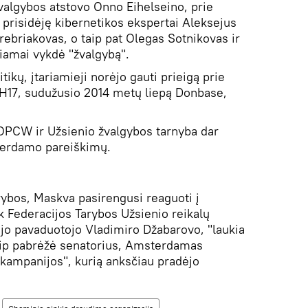
valgybos atstovo Onno Eihelseino, prie
 prisidėję kibernetikos ekspertai Aleksejus
ebriakovas, o taip pat Olegas Sotnikovas ir
riamai vykdė "žvalgybą".
ikų, įtariamieji norėjo gauti prieigą prie
MH17, sudužusio 2014 metų liepą Donbase,
 OPCW ir Užsienio žvalgybos tarnyba dar
terdamo pareiškimų.
rybos, Maskva pasirengusi reaguoti į
 Federacijos Tarybos Užsienio reikalų
jo pavaduotojo Vladimiro Džabarovo, "laukia
ip pabrėžė senatorius, Amsterdamas
 kampanijos", kurią anksčiau pradėjo