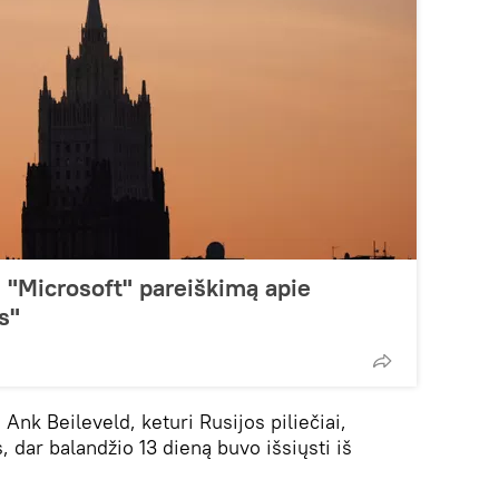
 "Microsoft" pareiškimą apie
s"
nk Beileveld, keturi Rusijos piliečiai,
, dar balandžio 13 dieną buvo išsiųsti iš