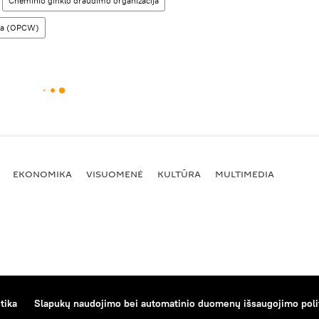
Cheminio ginklo draudimo organizacija
ija (OPCW)
EKONOMIKA
VISUOMENĖ
KULTŪRA
MULTIMEDIA
tika
Slapukų naudojimo bei automatinio duomenų išsaugojimo poli