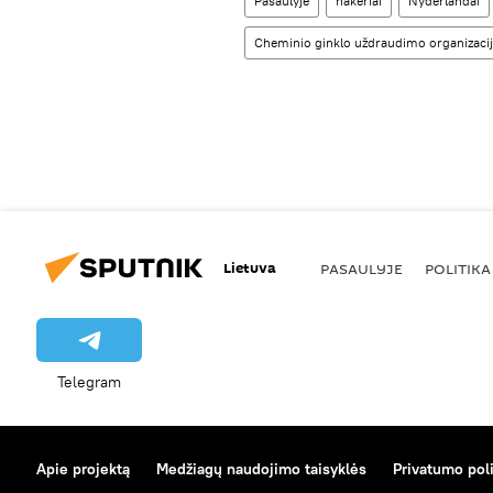
Pasaulyje
hakeriai
Nyderlandai
Cheminio ginklo uždraudimo organizac
Lietuva
PASAULYJE
POLITIKA
Telegram
Apie projektą
Medžiagų naudojimo taisyklės
Privatumo poli