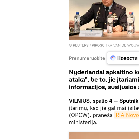
©
REUTERS
/ PIROSCHKA VAN DE WOU
Prenumeruokite
Nyderlandai apkaltino ke
ataka", be to, jie įtaria
informacijos, susijusio
VILNIUS, spalio 4 — Sputnik
įtarimų, kad jie galimai įsi
(OPCW), praneša
RIA Novo
ministeriją.