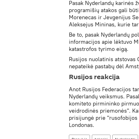
Pasak Nyderlandų karinės ž
programišių atakos gali būti
Morenecas ir Jevgenijus Ser
Aleksejus Mininas, kurie ta
Be to, pasak Nyderlandų polit
informacijos apie lėktuvo 
katastrofos tyrimo eigą.
Rusijos nuolatinis atstovas
nepateikė pastabų dėl Ams
Rusijos reakcija
Anot Rusijos Federacijos ta
Nyderlandų veiksmus. Pasak
komiteto pirmininko pirmuo
veidrodinės priemonės". Ka
prisijungė prie "rusofobijos
Londonas.