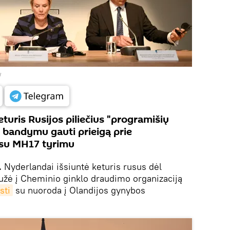
W
turis Rusijos piliečius "programišių
mi bandymu gauti prieigą prie
s su MH17 tyrimu
.
Nyderlandai išsiuntė keturis rusus dėl
laužė į Cheminio ginklo draudimo organizaciją
sti
su nuoroda į Olandijos gynybos