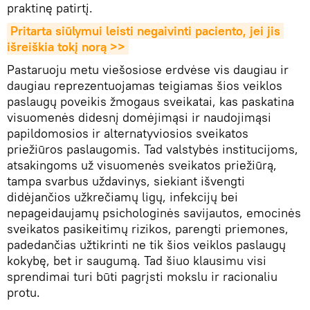
praktinę patirtį.
Pritarta siūlymui leisti negaivinti paciento, jei jis 
išreiškia tokį norą >>
Pastaruoju metu viešosiose erdvėse vis daugiau ir
daugiau reprezentuojamas teigiamas šios veiklos
paslaugų poveikis žmogaus sveikatai, kas paskatina
visuomenės didesnį domėjimąsi ir naudojimąsi
papildomosios ir alternatyviosios sveikatos
priežiūros paslaugomis. Tad valstybės institucijoms,
atsakingoms už visuomenės sveikatos priežiūrą,
tampa svarbus uždavinys, siekiant išvengti
didėjančios užkrečiamų ligų, infekcijų bei
nepageidaujamų psichologinės savijautos, emocinės
sveikatos pasikeitimų rizikos, parengti priemones,
padedančias užtikrinti ne tik šios veiklos paslaugų
kokybę, bet ir saugumą. Tad šiuo klausimu visi
sprendimai turi būti pagrįsti mokslu ir racionaliu
protu.