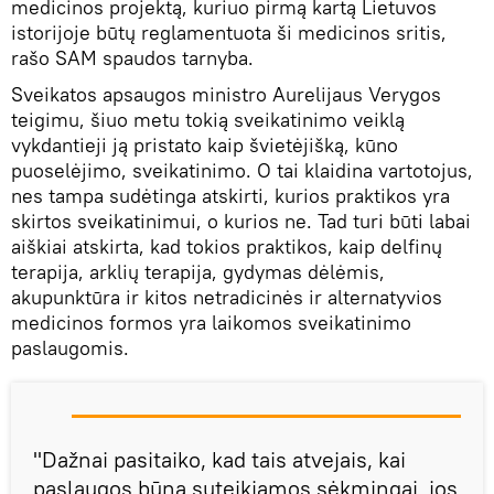
medicinos projektą, kuriuo pirmą kartą Lietuvos
istorijoje būtų reglamentuota ši medicinos sritis,
rašo SAM spaudos tarnyba.
Sveikatos apsaugos ministro Aurelijaus Verygos
teigimu, šiuo metu tokią sveikatinimo veiklą
vykdantieji ją pristato kaip švietėjišką, kūno
puoselėjimo, sveikatinimo. O tai klaidina vartotojus,
nes tampa sudėtinga atskirti, kurios praktikos yra
skirtos sveikatinimui, o kurios ne. Tad turi būti labai
aiškiai atskirta, kad tokios praktikos, kaip delfinų
terapija, arklių terapija, gydymas dėlėmis,
akupunktūra ir kitos netradicinės ir alternatyvios
medicinos formos yra laikomos sveikatinimo
paslaugomis.
"Dažnai pasitaiko, kad tais atvejais, kai
paslaugos būna suteikiamos sėkmingai, jos