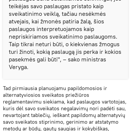
teikėjas savo paslaugas pristato kaip
sveikatinimo veiklą, tačiau nesėkmės
atvejais, kai žmonės patiria žalą, šios
paslaugos interpretuojamos kaip
nepriskiriamos sveikatinimo paslaugoms.
Taip tikrai neturi būti, o kiekvienas žmogus
turi žinoti, kokią paslaugą jis perka ir kokios
pasekmės gali būti", – sako ministras
Veryga.
Tad pirmiausia planuojamu papildomosios ir
alternatyviosios sveikatos priežiūros
reglamentavimu siekiama, kad paslaugos vartotojas,
kuris dėl savo sveikatos negalavimų nori padėti sau,
nevartojant tablečių, ieškant papildomų alternatyvių
savo sveikatos stiprinimo, gerinimo ar atstatymo
metodų ar būdų, gautų saugias ir kokybiškas,