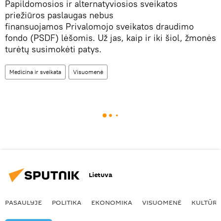
Papildomosios ir alternatyviosios sveikatos
priežiūros paslaugas nebus
finansuojamos Privalomojo sveikatos draudimo
fondo (PSDF) lėšomis. Už jas, kaip ir iki šiol, žmonės
turėtų susimokėti patys.
Medicina ir sveikata
Visuomenė
Lietuva
PASAULYJE
POLITIKA
EKONOMIKA
VISUOMENĖ
KULTŪR