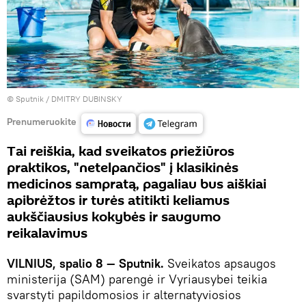
© Sputnik / DMITRY DUBINSKY
Prenumeruokite
Tai reiškia, kad sveikatos priežiūros
praktikos, "netelpančios" į klasikinės
medicinos sampratą, pagaliau bus aiškiai
apibrėžtos ir turės atitikti keliamus
aukščiausius kokybės ir saugumo
reikalavimus
VILNIUS, spalio 8 — Sputnik.
Sveikatos apsaugos
ministerija (SAM) parengė ir Vyriausybei teikia
svarstyti papildomosios ir alternatyviosios