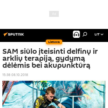
LIT
Lietuva
SAM siūlo įteisinti delfinų ir
arklių terapiją, gydymą
dėlėmis bei akupunktūrą
15:38 08.10.2018