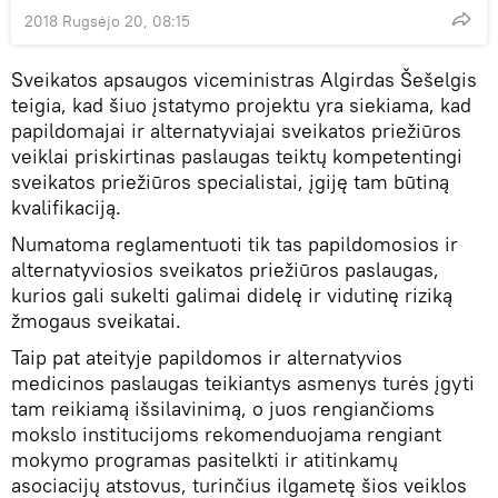
2018 Rugsėjo 20, 08:15
Sveikatos apsaugos viceministras Algirdas Šešelgis
teigia, kad šiuo įstatymo projektu yra siekiama, kad
papildomajai ir alternatyviajai sveikatos priežiūros
veiklai priskirtinas paslaugas teiktų kompetentingi
sveikatos priežiūros specialistai, įgiję tam būtiną
kvalifikaciją.
Numatoma reglamentuoti tik tas papildomosios ir
alternatyviosios sveikatos priežiūros paslaugas,
kurios gali sukelti galimai didelę ir vidutinę riziką
žmogaus sveikatai.
Taip pat ateityje papildomos ir alternatyvios
medicinos paslaugas teikiantys asmenys turės įgyti
tam reikiamą išsilavinimą, o juos rengiančioms
mokslo institucijoms rekomenduojama rengiant
mokymo programas pasitelkti ir atitinkamų
asociacijų atstovus, turinčius ilgametę šios veiklos