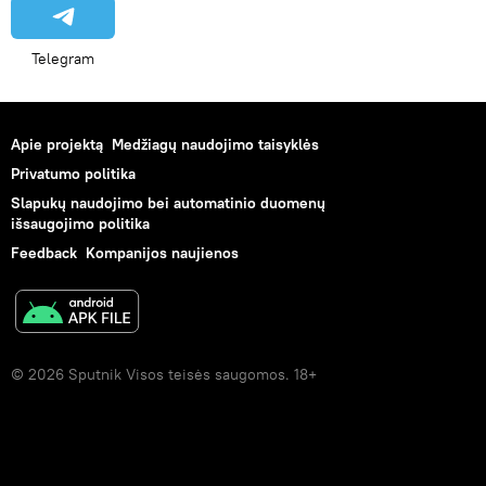
Telegram
Apie projektą
Medžiagų naudojimo taisyklės
Privatumo politika
Slapukų naudojimo bei automatinio duomenų
išsaugojimo politika
Feedback
Kompanijos naujienos
© 2026 Sputnik Visos teisės saugomos. 18+