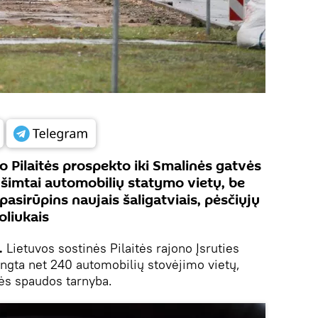
o Pilaitės prospekto iki Smalinės gatvės
i šimtai automobilių statymo vietų, be
pasirūpins naujais šaligatviais, pėsčiųjų
oliukais
.
Lietuvos sostinės Pilaitės rajono Įsruties
engta net 240 automobilių stovėjimo vietų,
ės spaudos tarnyba.