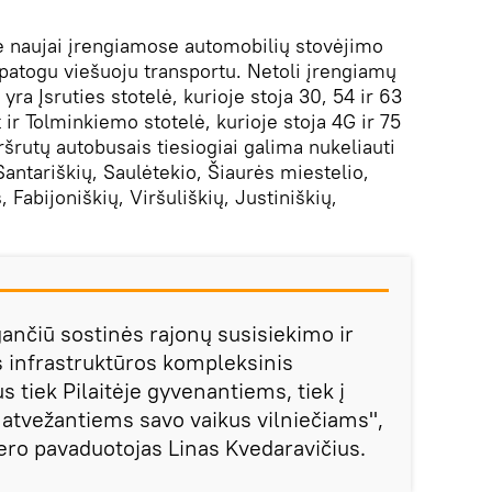
e naujai įrengiamose automobilių stovėjimo
 patogu viešuoju transportu. Netoli įrengiamų
ra Įsruties stotelė, kurioje stoja 30, 54 ir 63
 ir Tolminkiemo stotelė, kurioje stoja 4G ir 75
šrutų autobusais tiesiogiai galima nukeliauti
 Santariškių, Saulėtekio, Šiaurės miestelio,
Fabijoniškių, Viršuliškių, Justiniškių,
ančiū sostinės rajonų susisiekimo ir
 infrastruktūros kompleksinis
 tiek Pilaitėje gyvenantiems, tiek į
 atvežantiems savo vaikus vilniečiams",
ro pavaduotojas Linas Kvedaravičius.