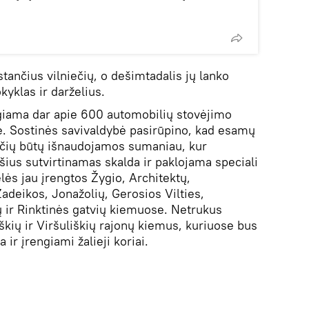
stančius vilniečių, o dešimtadalis jų lanko
yklas ir darželius.
iama dar apie 600 automobilių stovėjimo
se. Sostinės savivaldybė pasirūpino, kad esamų
čių būtų išnaudojamos sumaniau, kur
ius sutvirtinamas skalda ir paklojama speciali
lės jau įrengtos Žygio, Architektų,
Žadeikos, Jonažolių, Gerosios Vilties,
 ir Rinktinės gatvių kiemuose. Netrukus
iškių ir Viršuliškių rajonų kiemus, kuriuose bus
ir įrengiami žalieji koriai.