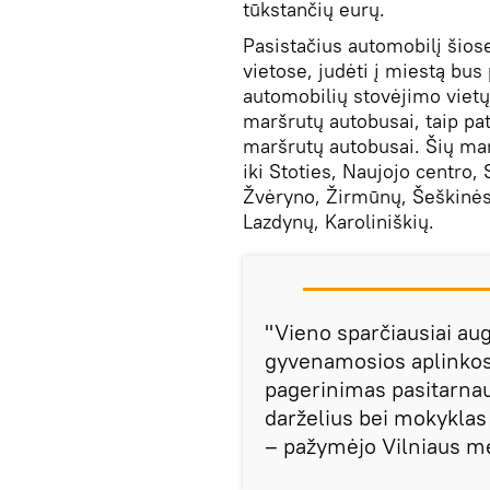
tūkstančių eurų.
Pasistačius automobilį šios
vietose, judėti į miestą bus
automobilių stovėjimo vietų y
maršrutų autobusai, taip pat
maršrutų autobusai. Šių mar
iki Stoties, Naujojo centro,
Žvėryno, Žirmūnų, Šeškinės, 
Lazdynų, Karoliniškių.
"Vieno sparčiausiai aug
gyvenamosios aplinkos
pagerinimas pasitarnaus
darželius bei mokyklas
– pažymėjo Vilniaus me