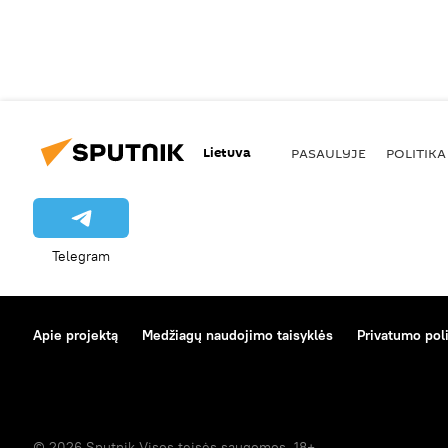
Lietuva
PASAULYJE
POLITIKA
Telegram
Apie projektą
Medžiagų naudojimo taisyklės
Privatumo poli
© 2026 Sputnik Visos teisės saugomos. 18+