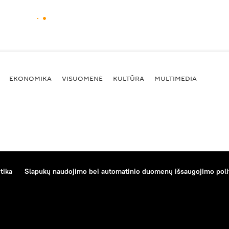
EKONOMIKA
VISUOMENĖ
KULTŪRA
MULTIMEDIA
tika
Slapukų naudojimo bei automatinio duomenų išsaugojimo poli