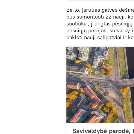
Be to, Įsruties gatvės dešin
bus sumontuoti 22 nauji, kok
suoliukai, įrengtas pėsčiųjų
pėsčiųjų perėjos, sutvarkyt
pakloti nauji šaligatviai ir ke
Savivaldybė parodė, k