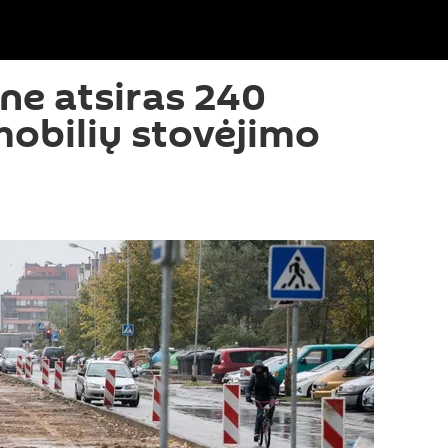
one atsiras 240
obilių stovėjimo