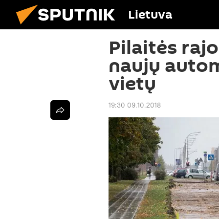
Lietuva
Pilaitės raj
naujų autom
vietų
19:30 09.10.2018