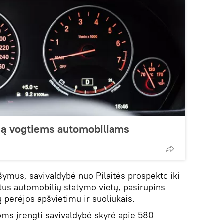
lią vogtiems automobiliams
šymus, savivaldybė nuo Pilaitės prospekto iki
us automobilių statymo vietų, pasirūpins
ų perėjos apšvietimu ir suoliukais.
oms įrengti savivaldybė skyrė apie 580