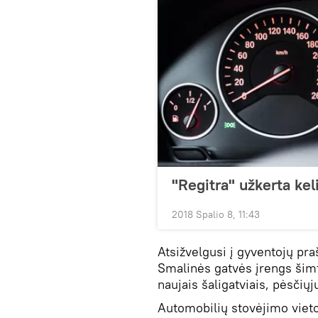
"Regitra" užkerta ke
2018 Spalio 8, 11:43
Atsižvelgusi į gyventojų pra
Smalinės gatvės įrengs šimt
naujais šaligatviais, pėsčiųj
Automobilių stovėjimo viet