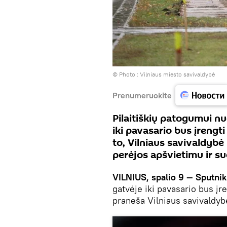
© Photo :
Vilniaus miesto savivaldybė
Prenumeruokite
Pilaitiškių patogumui nu
iki pavasario bus įrengt
to, Vilniaus savivaldybė 
perėjos apšvietimu ir su
VILNIUS, spalio 9 — Sputnik
gatvėje iki pavasario bus įr
praneša Vilniaus savivaldyb