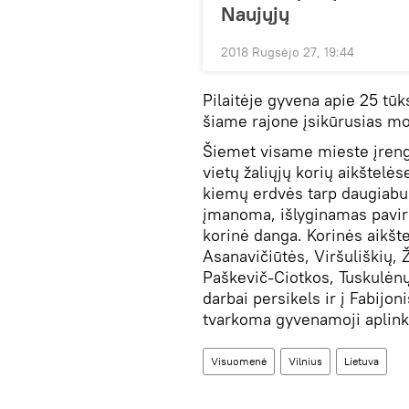
Naujųjų
2018 Rugsėjo 27, 19:44
Pilaitėje gyvena apie 25 tūk
šiame rajone įsikūrusias mok
Šiemet visame mieste įreng
vietų žaliųjų korių aikštelė
kiemų erdvės tarp daugiabu
įmanoma, išlyginamas pavirš
korinė danga. Korinės aikšte
Asanavičiūtės, Viršuliškių, 
Paškevič-Ciotkos, Tuskulėnų
darbai persikels ir į Fabijon
tvarkoma gyvenamoji aplinka 
Visuomenė
Vilnius
Lietuva