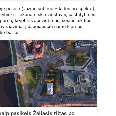
ėje pusėje (važiuojant nuo Pilaitės prospekto)
ybiški ir ekonomiški šviestuvai, pastatyti šeši
 perėjų kryptinis apšvietimas, šešios iškilios
i įvažiavimai į daugiabučių namų kiemus,
lio bortai.
aip pasikeis Žaliasis tiltas po