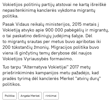
Vokietijos politinių partijų atstovai ne kartą išreiškė
nepasitenkinimą kanclerės vykdoma migrantų
politika.
Pasak Vidaus reikalų ministerijos, 2015 metais į
Vokietiją atvyko apie 900 000 pabėgėlių ir migrantų,
o tai paskatino dešiniųjų judėjimą šalyje. Dėl
to migrantų srautas per metus buvo apribotas iki
200 tūkstančių žmonių. Migracijos politika buvo
viena iš ginčytinų temų derybose dėl naujos
Vokietijos Vyriausybės formavimo.
Tuo tarpu "Alternatyva Vokietijai" 2017 metų
priešrinkiminės kampanijos metu pažadėjo, kad
pradės tyrimą dėl kanclerės Merkel "atvirų durų"
politikos.
Politika
Angela Merkel
rinkimai