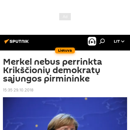
LIT
Lietuva
Merkel nebus perrinkta
Krikščionių demokratų
sąjungos pirmininke
15:35 29.10.2018