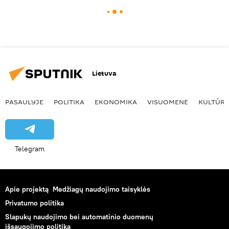
Lietuva
PASAULYJE
POLITIKA
EKONOMIKA
VISUOMENĖ
KULTŪR
Telegram
Apie projektą
Medžiagų naudojimo taisyklės
Privatumo politika
Slapukų naudojimo bei automatinio duomenų
išsaugojimo politika