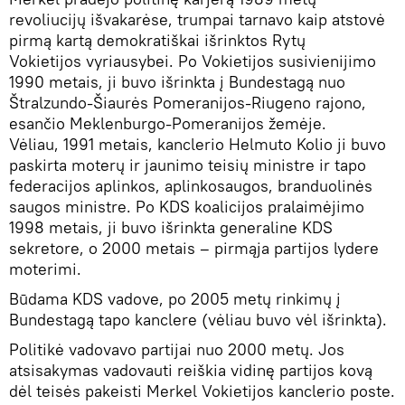
revoliucijų išvakarėse, trumpai tarnavo kaip atstovė
pirmą kartą demokratiškai išrinktos Rytų
Vokietijos vyriausybei. Po Vokietijos susivienijimo
1990 metais, ji buvo išrinkta į Bundestagą nuo
Štralzundo-Šiaurės Pomeranijos-Riugeno rajono,
esančio Meklenburgo-Pomeranijos žemėje.
Vėliau, 1991 metais, kanclerio Helmuto Kolio ji buvo
paskirta moterų ir jaunimo teisių ministre ir tapo
federacijos aplinkos, aplinkosaugos, branduolinės
saugos ministre. Po KDS koalicijos pralaimėjimo
1998 metais, ji buvo išrinkta generaline KDS
sekretore, o 2000 metais – pirmąja partijos lydere
moterimi.
Būdama KDS vadove, po 2005 metų rinkimų į
Bundestagą tapo kanclere (vėliau buvo vėl išrinkta).
Politikė vadovavo partijai nuo 2000 metų. Jos
atsisakymas vadovauti reiškia vidinę partijos kovą
dėl teisės pakeisti Merkel Vokietijos kanclerio poste.