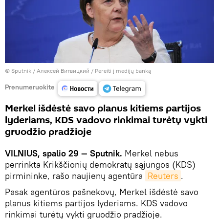
© Sputnik / Алексей Витвицкий
/
Pereiti į medijų banką
Prenumeruokite
Merkel išdėstė savo planus kitiems partijos
lyderiams, KDS vadovo rinkimai turėtų vykti
gruodžio pradžioje
VILNIUS, spalio 29 — Sputnik.
Merkel nebus
perrinkta Krikščionių demokratų sąjungos (KDS)
pirmininke, rašo naujienų agentūra
Reuters
.
Pasak agentūros pašnekovų, Merkel išdėstė savo
planus kitiems partijos lyderiams. KDS vadovo
rinkimai turėtų vykti gruodžio pradžioje.