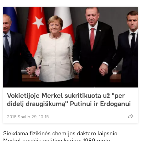
Vokietijoje Merkel sukritikuota už "per
didelį draugiškumą" Putinui ir Erdoganui
2018 Spalio 29, 10:15
Siekdama fizikinės chemijos daktaro laipsnio,
Merkel pradėjo politinę karjerą 1989 metų