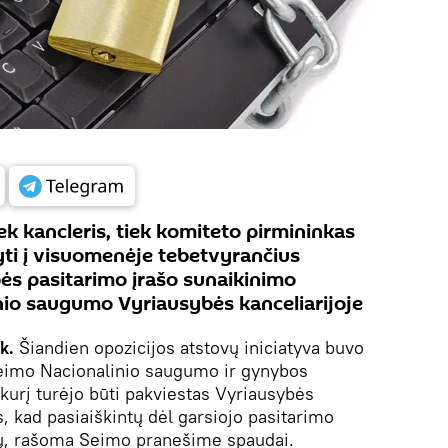
iek kancleris, tiek komiteto pirmininkas
yti į visuomenėje tebetvyrančius
ės pasitarimo įrašo sunaikinimo
inio saugumo Vyriausybės kanceliarijoje
k.
Šiandien opozicijos atstovų iniciatyva buvo
eimo Nacionalinio saugumo ir gynybos
kurį turėjo būti pakviestas Vyriausybės
s, kad pasiaiškintų dėl garsiojo pasitarimo
ių, rašoma Seimo pranešime spaudai.