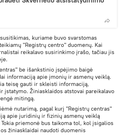
pradėti Skvernelio atsistatydinimo
 susitikimas, kuriame buvo svarstomas
 teikiamų "Registrų centro" duomenų. Kai
alistai reikalavo susirinkimo įrašo, tačiau jis
je.
ntras" be išankstinio įspėjimo baigė
dai informaciją apie įmonių ir asmenų veiklą.
a teisę gauti ir skleisti informaciją,
r įstatymo. Žiniasklaidos atstovai pareikalavo
rengė mitingą.
riėmė nutarimą, pagal kurį "Registrų centras"
ją apie juridinių ir fizinių asmenų veiklą
 Tokia priemonė bus taikoma tol, kol įsigalios
ios žiniasklaidai naudoti duomenis