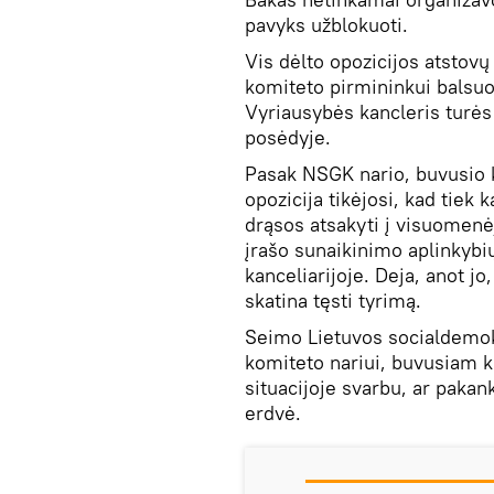
pavyks užblokuoti.
Vis dėlto opozicijos atstov
komiteto pirmininkui balsuoj
Vyriausybės kancleris turės
posėdyje.
Pasak NSGK nario, buvusio 
opozicija tikėjosi, kad tiek 
drąsos atsakyti į visuomen
įrašo sunaikinimo aplinkyb
kanceliarijoje. Deja, anot jo,
skatina tęsti tyrimą.
Seimo Lietuvos socialdemokr
komiteto nariui, buvusiam k
situacijoje svarbu, ar paka
erdvė.