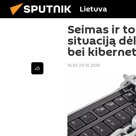
Lietuva
Seimas ir to
situaciją dė
bei kiberne
16:05 29.10.2018