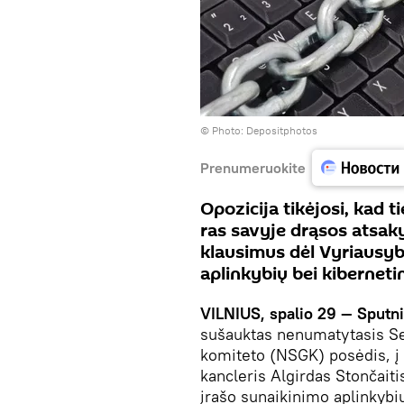
© Photo: Depositphotos
Prenumeruokite
Opozicija tikėjosi, kad t
ras savyje drąsos atsak
klausimus dėl Vyriausyb
aplinkybių bei kibernet
VILNIUS, spalio 29 — Sputni
sušauktas nenumatytasis S
komiteto (NSGK) posėdis, į 
kancleris Algirdas Stončaiti
įrašo sunaikinimo aplinkyb