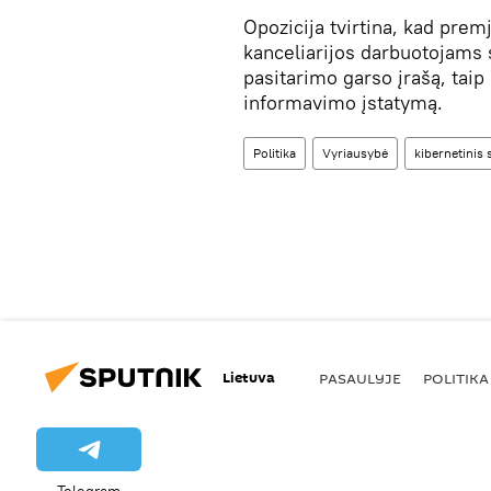
Opozicija tvirtina, kad pre
kanceliarijos darbuotojams 
pasitarimo garso įrašą, tai
informavimo įstatymą.
Politika
Vyriausybė
kibernetinis
Lietuva
PASAULYJE
POLITIKA