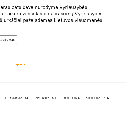
mjeras pats davė nurodymą Vyriausybės
sunaikinti žiniasklaidos prašomą Vyriausybės
p šiurkščiai pažeisdamas Lietuvos visuomenės
 saugumas
EKONOMIKA
VISUOMENĖ
KULTŪRA
MULTIMEDIA