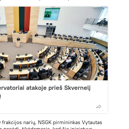
rvatoriai atakoje prieš Skvernelį
ą
 frakcijos narių, NSGK pirmininkas Vytautas
 posėdį, tikėdamasis, kad šią iniciatyvą