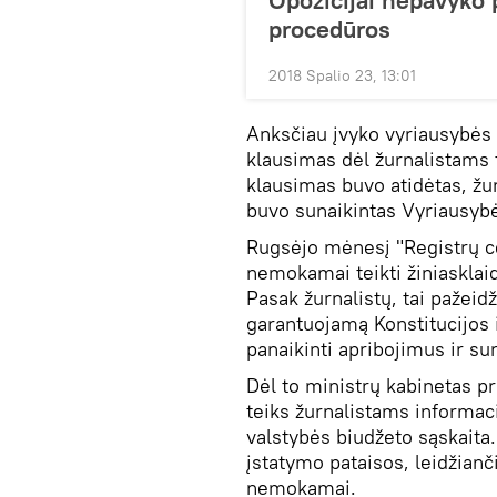
Opozicijai nepavyko 
procedūros
2018 Spalio 23, 13:01
Anksčiau įvyko vyriausybės
klausimas dėl žurnalistams
klausimas buvo atidėtas, žurn
buvo sunaikintas Vyriausybė
Rugsėjo mėnesį "Registrų ce
nemokamai teikti žiniasklai
Pasak žurnalistų, tai pažeidži
garantuojamą Konstitucijos i
panaikinti apribojimus ir su
Dėl to ministrų kabinetas p
teiks žurnalistams informaci
valstybės biudžeto sąskaita.
įstatymo pataisos, leidžianč
nemokamai.