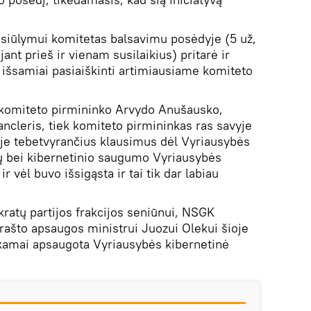
ų siūlymui komitetas balsavimu posėdyje (5 už,
ant prieš ir vienam susilaikius) pritarė ir
 išsamiai pasiaiškinti artimiausiame komiteto
komiteto pirmininko Arvydo Anušausko,
kancleris, tiek komiteto pirmininkas ras savyje
ėje tebetvyrančius klausimus dėl Vyriausybės
ių bei kibernetinio saugumo Vyriausybės
 ir vėl buvo išsigąsta ir tai tik dar labiau
atų partijos frakcijos seniūnui, NSGK
rašto apsaugos ministrui Juozui Olekui šioje
nkamai apsaugota Vyriausybės kibernetinė