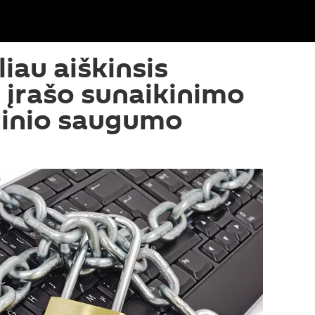
liau aiškinsis
l įrašo sunaikinimo
tinio saugumo