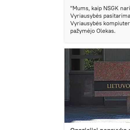
"Mums, kaip NSGK naria
Vyriausybės pasitarimai,
Vyriausybės kompiuterių
pažymėjo Olekas.