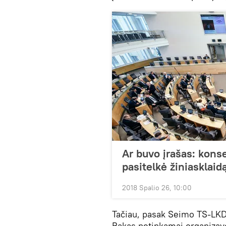
Ar buvo įrašas: konse
pasitelkė žiniasklaid
2018 Spalio 26, 10:00
Tačiau, pasak Seimo TS-LKD
Bakas netinkamai organizavo