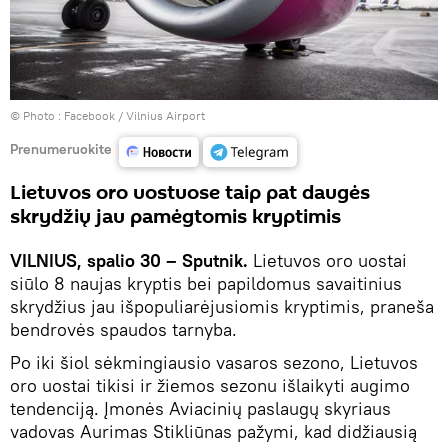
© Photo :
Facebook / Vilnius Airport
Prenumeruokite
Lietuvos oro uostuose taip pat daugės
skrydžių jau pamėgtomis kryptimis
VILNIUS, spalio 30 – Sputnik.
Lietuvos oro uostai
siūlo 8 naujas kryptis bei papildomus savaitinius
skrydžius jau išpopuliarėjusiomis kryptimis, praneša
bendrovės spaudos tarnyba.
Po iki šiol sėkmingiausio vasaros sezono, Lietuvos
oro uostai tikisi ir žiemos sezonu išlaikyti augimo
tendenciją. Įmonės Aviacinių paslaugų skyriaus
vadovas Aurimas Stikliūnas pažymi, kad didžiausią