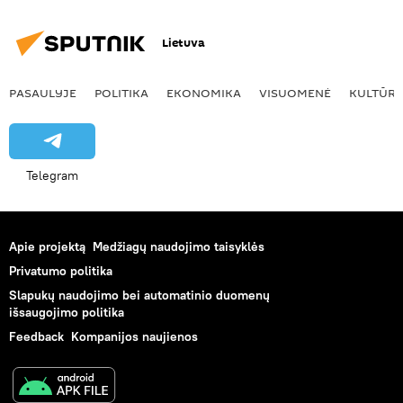
Lietuva
PASAULYJE
POLITIKA
EKONOMIKA
VISUOMENĖ
KULTŪR
Telegram
Apie projektą
Medžiagų naudojimo taisyklės
Privatumo politika
Slapukų naudojimo bei automatinio duomenų
išsaugojimo politika
Feedback
Kompanijos naujienos