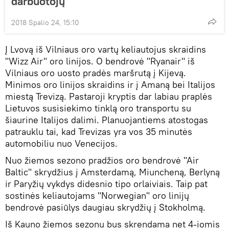
darbuotojų
2018 Spalio 24, 15:10
Į Lvovą iš Vilniaus oro vartų keliautojus skraidins
"Wizz Air" oro linijos. O bendrovė "Ryanair" iš
Vilniaus oro uosto pradės maršrutą į Kijevą.
Minimos oro linijos skraidins ir į Amaną bei Italijos
miestą Trevizą. Pastaroji kryptis dar labiau praplės
Lietuvos susisiekimo tinklą oro transportu su
šiaurine Italijos dalimi. Planuojantiems atostogas
patrauklu tai, kad Trevizas yra vos 35 minutės
automobiliu nuo Venecijos.
Nuo žiemos sezono pradžios oro bendrovė "Air
Baltic" skrydžius į Amsterdamą, Miuncheną, Berlyną
ir Paryžių vykdys didesnio tipo orlaiviais. Taip pat
sostinės keliautojams "Norwegian" oro linijų
bendrovė pasiūlys daugiau skrydžių į Stokholmą.
Iš Kauno žiemos sezonu bus skrendama net 4-iomis