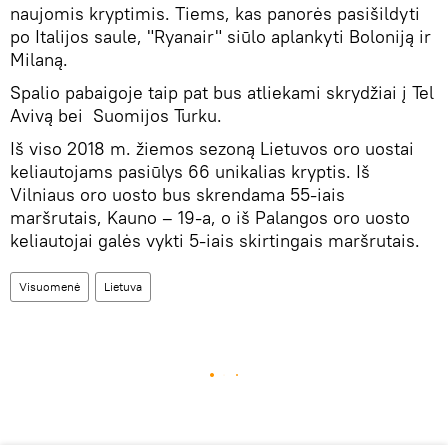
naujomis kryptimis. Tiems, kas panorės pasišildyti
po Italijos saule, "Ryanair" siūlo aplankyti Boloniją ir
Milaną.
Spalio pabaigoje taip pat bus atliekami skrydžiai į Tel
Avivą bei Suomijos Turku.
Iš viso 2018 m. žiemos sezoną Lietuvos oro uostai
keliautojams pasiūlys 66 unikalias kryptis. Iš
Vilniaus oro uosto bus skrendama 55-iais
maršrutais, Kauno – 19-a, o iš Palangos oro uosto
keliautojai galės vykti 5-iais skirtingais maršrutais.
Visuomenė
Lietuva