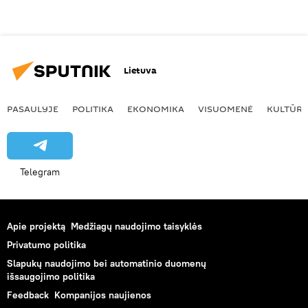
Lietuva
PASAULYJE
POLITIKA
EKONOMIKA
VISUOMENĖ
KULTŪR
Telegram
Apie projektą
Medžiagų naudojimo taisyklės
Privatumo politika
Slapukų naudojimo bei automatinio duomenų
išsaugojimo politika
Feedback
Kompanijos naujienos