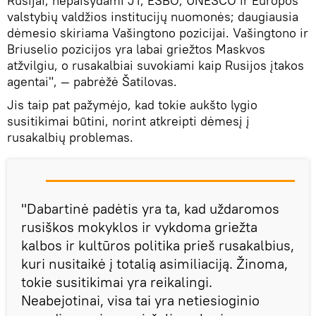
Rusijai, nepaisydami JT, ESBO, UNESCO ir Europos
valstybių valdžios institucijų nuomonės; daugiausia
dėmesio skiriama Vašingtono pozicijai. Vašingtono ir
Briuselio pozicijos yra labai griežtos Maskvos
atžvilgiu, o rusakalbiai suvokiami kaip Rusijos įtakos
agentai", — pabrėžė Šatilovas.
Jis taip pat pažymėjo, kad tokie aukšto lygio
susitikimai būtini, norint atkreipti dėmesį į
rusakalbių problemas.
"Dabartinė padėtis yra ta, kad uždaromos
rusiškos mokyklos ir vykdoma griežta
kalbos ir kultūros politika prieš rusakalbius,
kuri nusitaikė į totalią asimiliaciją. Žinoma,
tokie susitikimai yra reikalingi.
Neabejotinai, visa tai yra netiesioginio