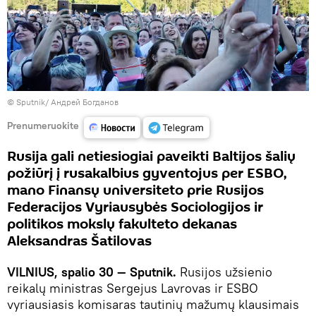
© Sputnik/ Андрей Богданов
Prenumeruokite
Rusija gali netiesiogiai paveikti Baltijos šalių
požiūrį į rusakalbius gyventojus per ESBO,
mano Finansų universiteto prie Rusijos
Federacijos Vyriausybės Sociologijos ir
politikos mokslų fakulteto dekanas
Aleksandras Šatilovas
VILNIUS, spalio 30 — Sputnik.
Rusijos užsienio
reikalų ministras Sergejus Lavrovas ir ESBO
vyriausiasis komisaras tautinių mažumų klausimais