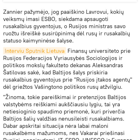
Zannier pažymėjo, jog paaiškino Lavrovui, kokių
veiksmų imasi ESBO, siekdama apsaugoti
rusakalbius gyventojus, o Rusijos ministras savo
ruožtu išreiškė susirūpinimą dėl rusų ir rusakalbių
statuso kaimyninėse šalyse.
Interviu Sputnik Lietuva
Finansų universiteto prie
Rusijos Federacijos Vyriausybės Sociologijos ir
politikos mokslų fakulteto dekanas Aleksandras
Šatilovas sakė, kad Baltijos šalys priskiria
rusakalbius gyventojus prie "Rusijos įtakos agentų"
dėl griežtos Vašingtono politikos rusų atžvilgiu.
"Žinoma, tokie pareiškimai ir pretenzijos Baltijos
valstybėms reiškiami aukščiausiu lygiu, tai yra
netiesioginio spaudimo priemonė, kuri priverčia
Baltijos šalių valdžias nenusileisti rusakalbiams.
Dabar apskritai situacija nėra labai maloni
rusakalbėms mažumoms, nes Vakarai priešinasi