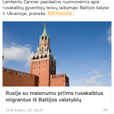
Lamberto Zannier pasidalino nuomonėmis apie
rusakalbių gyventojų teisių laikymąsi Baltijos šalyse
ir Ukrainoje, praneša
RIA Novosti
.
Rusija su malonumu priims rusakalbius
migrantus iš Baltijos valstybių
2018 Birželio 28, 08:36