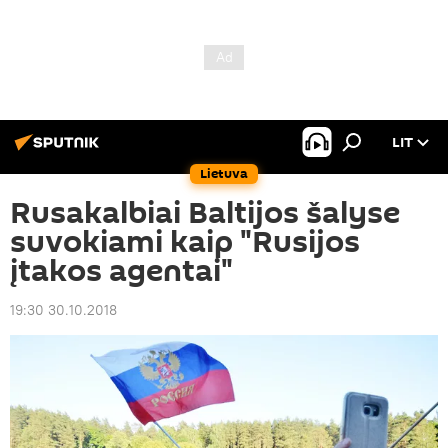
LIT
Lietuva
Rusakalbiai Baltijos šalyse
suvokiami kaip "Rusijos
įtakos agentai"
19:30 30.10.2018