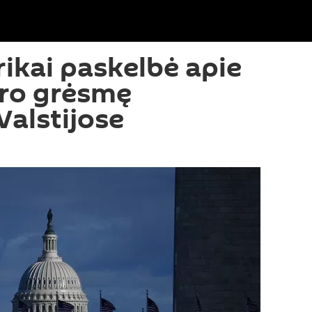
rikai paskelbė apie
karo grėsmę
Valstijose