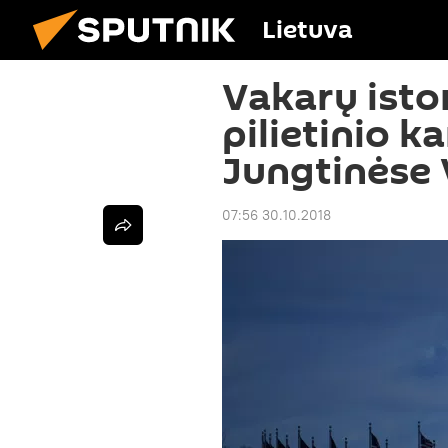
Lietuva
Vakarų isto
pilietinio 
Jungtinėse 
07:56 30.10.2018