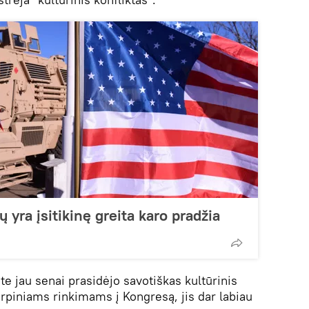
 yra įsitikinę greita karo pradžia
 jau senai prasidėjo savotiškas kultūrinis
 tarpiniams rinkimams į Kongresą, jis dar labiau