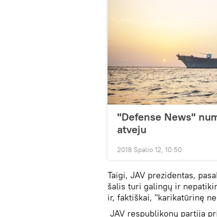
"Defense News" numa
atveju
2018 Spalio 12, 10:50
Taigi, JAV prezidentas, pasa
šalis turi galingų ir nepati
ir, faktiškai, "karikatūrinę 
JAV respublikonų partija pr