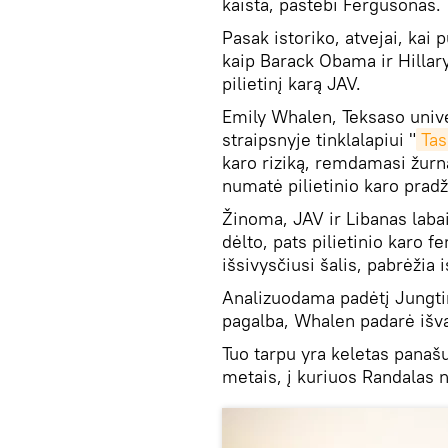
kaista, pastebi Fergusonas.
Pasak istoriko, atvejai, kai 
kaip Barack Obama ir Hillary
pilietinį karą JAV.
Emily Whalen, Teksaso unive
straipsnyje tinklalapiui "
Ta
karo riziką, remdamasi žurn
numatė pilietinio karo pradž
Žinoma, JAV ir Libanas labai
dėlto, pats pilietinio karo 
išsivysčiusi šalis, pabrėžia i
Analizuodama padėtį Jungti
pagalba, Whalen padarė išva
Tuo tarpu yra keletas panaš
metais, į kuriuos Randalas n