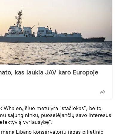
to, kas laukia JAV karo Europoje
k Whalen, šiuo metu yra "stačiokas", be to,
kimų sąjungininkų, puoselėjančių savo interesus
neefektyvią vyriausybę".
imena Libano konservatorių jėgas pilietinio