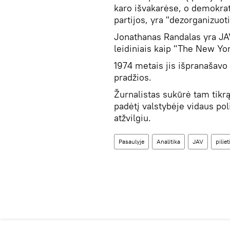
karo išvakarėse, o demokrat
partijos, yra "dezorganizuot
Jonathanas Randalas yra JAV 
leidiniais kaip "The New Yo
1974 metais jis išpranašavo 
pradžios.
Žurnalistas sukūrė tam tikrą 
padėtį valstybėje vidaus poli
atžvilgiu.
Pasaulyje
Analitika
JAV
pilie