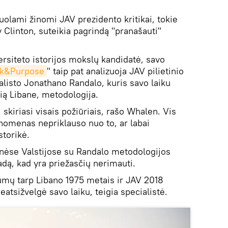
puolami žinomi JAV prezidento kritikai, tokie
 Clinton, suteikia pagrindą "pranašauti"
rsiteto istorijos mokslų kandidatė, savo
sk&Purpose
" taip pat analizuoja JAV pilietinio
alisto Jonathano Randalo, kuris savo laiku
ią Libane, metodologija.
 skiriasi visais požiūriais, rašo Whalen. Vis
fenomenas nepriklauso nuo to, ar labai
storikė.
nėse Valstijose su Randalo metodologijos
dą, kad yra priežasčių nerimauti.
umų tarp Libano 1975 metais ir JAV 2018
eatsižvelgė savo laiku, teigia specialistė.