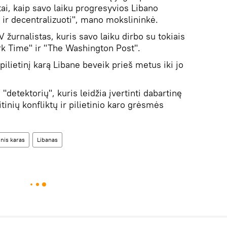
ai, kaip savo laiku progresyvios Libano
i ir decentralizuoti", mano mokslininkė.
žurnalistas, kuris savo laiku dirbo su tokiais
rk Time" ir "The Washington Post".
pilietinį karą Libane beveik prieš metus iki jo
"detektorių", kuris leidžia įvertinti dabartinę
tinių konfliktų ir pilietinio karo grėsmės
tinis karas
Libanas