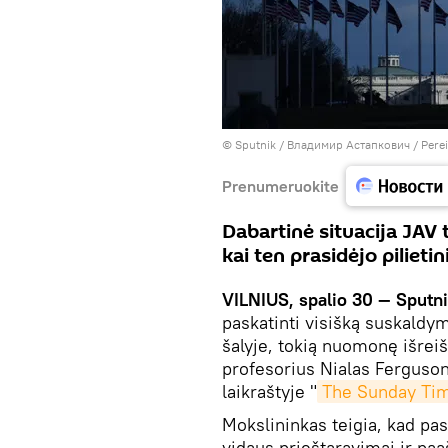
© Sputnik / Владимир Астапкович
/
Perei
Prenumeruokite
Dabartinė situacija JAV
kai ten prasidėjo pilietin
VILNIUS, spalio 30 — Sputni
paskatinti visišką suskaldym
šalyje, tokią nuomonę išreiš
profesorius Nialas Ferguson
laikraštyje "
The Sunday Ti
Mokslininkas teigia, kad pa
vidaus prieštaravimai ir paaš