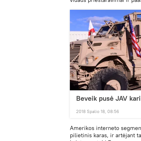
Beveik pusė JAV karių
2018 Spalio 18, 08:56
Amerikos interneto segmente
pilietinis karas, ir artėjant