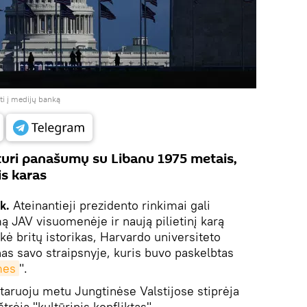
ti į medijų banką
 turi panašumų su Libanu 1975 metais,
is karas
k.
Ateinantieji prezidento rinkimai gali
ą JAV visuomenėje ir naują pilietinį karą
kė britų istorikas, Harvardo universiteto
as savo straipsnyje, kuris buvo paskelbtas
mes
".
staruoju metu Jungtinėse Valstijose stiprėja
trėja "kultūrinis konfliktas".