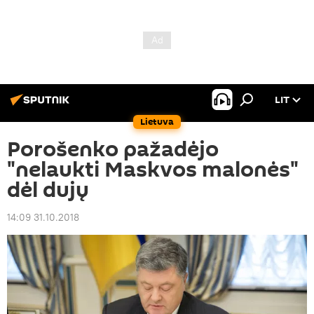
LIT
Lietuva
Porošenko pažadėjo
"nelaukti Maskvos malonės"
dėl dujų
14:09 31.10.2018