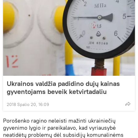
Ukrainos valdžia padidino dujų kainas
gyventojams beveik ketvirtadaliu
2018 Spalio 20, 16:09
Porošenko ragino neleisti mažinti ukrainiečių
gyvenimo lygio ir pareikalavo, kad vyriausybė
neatidėtų problemų dėl subsidijų komunalinėms