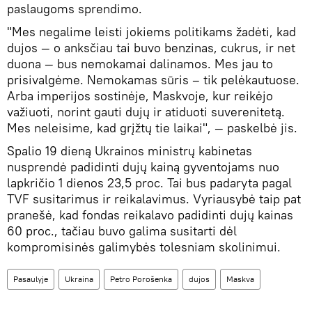
paslaugoms sprendimo.
"Mes negalime leisti jokiems politikams žadėti, kad
dujos — o anksčiau tai buvo benzinas, cukrus, ir net
duona — bus nemokamai dalinamos. Mes jau to
prisivalgėme. Nemokamas sūris – tik pelėkautuose.
Arba imperijos sostinėje, Maskvoje, kur reikėjo
važiuoti, norint gauti dujų ir atiduoti suverenitetą.
Mes neleisime, kad grįžtų tie laikai", — paskelbė jis.
Spalio 19 dieną Ukrainos ministrų kabinetas
nusprendė padidinti dujų kainą gyventojams nuo
lapkričio 1 dienos 23,5 proc. Tai bus padaryta pagal
TVF susitarimus ir reikalavimus. Vyriausybė taip pat
pranešė, kad fondas reikalavo padidinti dujų kainas
60 proc., tačiau buvo galima susitarti dėl
kompromisinės galimybės tolesniam skolinimui.
Pasaulyje
Ukraina
Petro Porošenka
dujos
Maskva