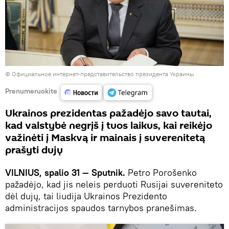
©
Официальное интернет-представительство президента Украины
Prenumeruokite
Ukrainos prezidentas pažadėjo savo tautai,
kad valstybė negrįš į tuos laikus, kai reikėjo
važinėti į Maskvą ir mainais į suverenitetą
prašyti dujų
VILNIUS, spalio 31 — Sputnik.
Petro Porošenko
pažadėjo, kad jis neleis perduoti Rusijai suvereniteto
dėl dujų, tai liudija Ukrainos Prezidento
administracijos spaudos tarnybos pranešimas.