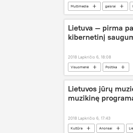
Multimedia
gaisrai
Lietuva — pirma pa
kibernetinį saugu
2018 Lapkričio 6, 18:08
Visuomenė
Politika
Lietuvos jūrų muzi
muzikinę programą
2018 Lapkričio 6, 17:43
Kultūra
Anonsai
Li