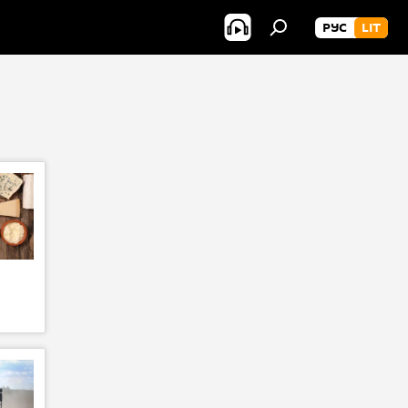
РУС
LIT