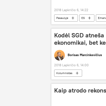
2018 Lapkričio 6, 14:22
Pasaulyje
ES
Emanu
Kodėl SGD atneša 
ekonomikai, bet ke
Borisas Marcinkevičius
2018 Lapkričio 6, 14:00
Kolumnistas
Kaip atrodo rekons