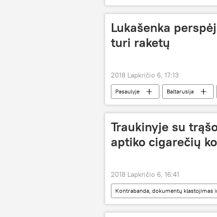
Klaipėda
Lukašenka perspėj
turi raketų
2018 Lapkričio 6, 17:13
Pasaulyje
Baltarusija
Traukinyje su trąš
aptiko cigarečių k
2018 Lapkričio 6, 16:41
Kontrabanda, dokumentų klastojimas ir k
Valstybės sienos apsaugos tarnyba (V