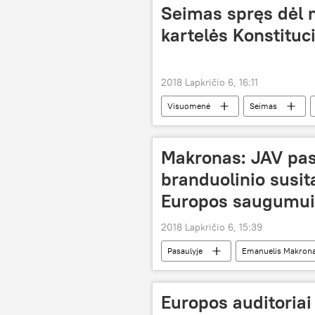
Seimas spręs dėl
kartelės Konstituc
2018 Lapkričio 6, 16:11
Visuomenė
Seimas
Makronas: JAV pas
branduolinio susit
Europos saugumui
2018 Lapkričio 6, 15:39
Pasaulyje
Emanuelis Makron
Europos auditoriai 