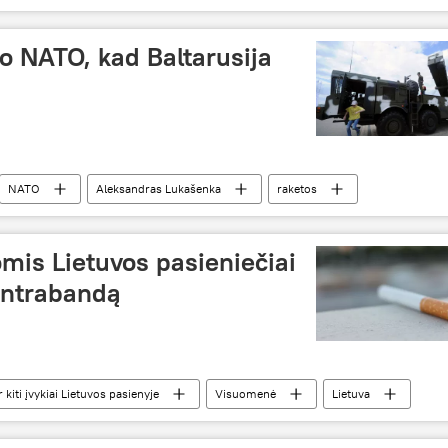
o NATO, kad Baltarusija
NATO
Aleksandras Lukašenka
raketos
omis Lietuvos pasieniečiai
ontrabandą
iti įvykiai Lietuvos pasienyje
Visuomenė
Lietuva
SAT)
cigarečių kontrabanda
Baltarusija