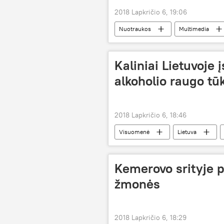
2018 Lapkričio 6, 19:06
Nuotraukos
Multimedia
žmogaus teisės
Kaliniai Lietuvoje 
alkoholio raugo tūk
2018 Lapkričio 6, 18:46
Visuomenė
Lietuva
Kemerovo srityje p
žmonės
2018 Lapkričio 6, 18:29