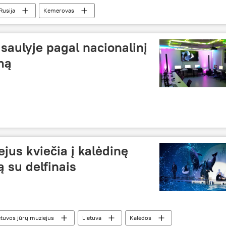
Rusija
Kemerovas
saulyje pagal nacionalinį
mą
ejus kviečia į kalėdinę
 su delfinais
etuvos jūrų muziejus
Lietuva
Kalėdos