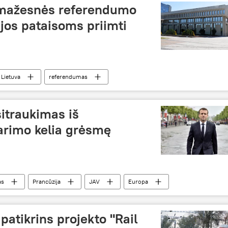
 mažesnės referendumo
ijos pataisoms priimti
Lietuva
referendumas
itraukimas iš
arimo kelia grėsmę
as
Prancūzija
JAV
Europa
patikrins projekto "Rail