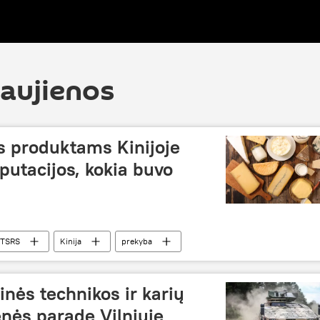
naujienos
s produktams Kinijoje
eputacijos, kokia buvo
TSRS
Kinija
prekyba
inės technikos ir karių
nės parade Vilniuje