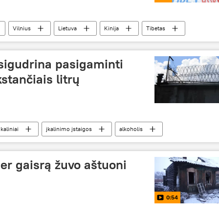
Vilnius
Lietuva
Kinija
Tibetas
įsigudrina pasigaminti
stančiais litrų
kaliniai
įkalinimo įstaigos
alkoholis
er gaisrą žuvo aštuoni
0:54