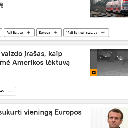
ą
Rail Baltica
Europa
"Rail Baltica" statyba
vaizdo įrašas, kaip
ėmė Amerikos lėktuvą
JAV
sukurti vieningą Europos