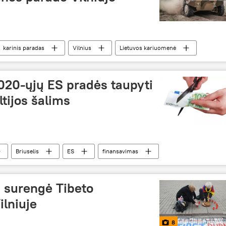
karinis paradas
Vilnius
Lietuvos kariuomenė
020-ųjų ES pradės taupyti
ltijos šalims
Briuselis
ES
finansavimas
i surengė Tibeto
ilniuje
8