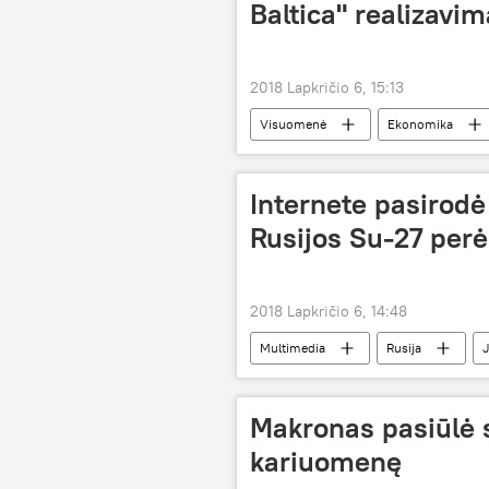
Baltica" realizavim
2018 Lapkričio 6, 15:13
Visuomenė
Ekonomika
Internete pasirodė 
Rusijos Su-27 per
2018 Lapkričio 6, 14:48
Multimedia
Rusija
Makronas pasiūlė 
kariuomenę