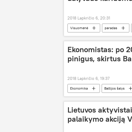
2018 Lapkričio 6, 20:31
Visuomenė
paradas
Ekonomistas: po 2
pinigus, skirtus Ba
2018 Lapkričio 6, 19:37
Ekonomika
Baltijos šalys
Lietuvos aktyvista
palaikymo akciją V