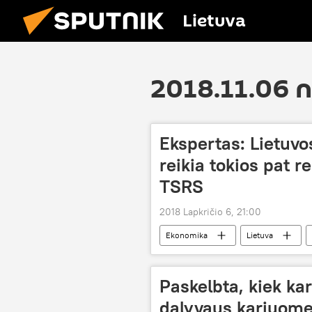
Lietuva
2018.11.06 
Ekspertas: Lietuvo
reikia tokios pat r
TSRS
2018 Lapkričio 6, 21:00
Ekonomika
Lietuva
Paskelbta, kiek kar
dalyvaus kariuome