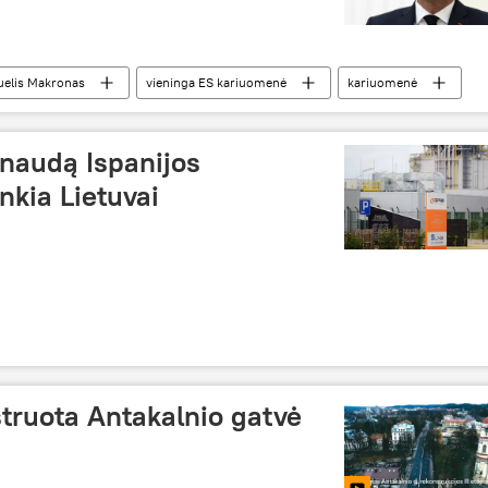
elis Makronas
vieninga ES kariuomenė
kariuomenė
naudą Ispanijos
nkia Lietuvai
truota Antakalnio gatvė