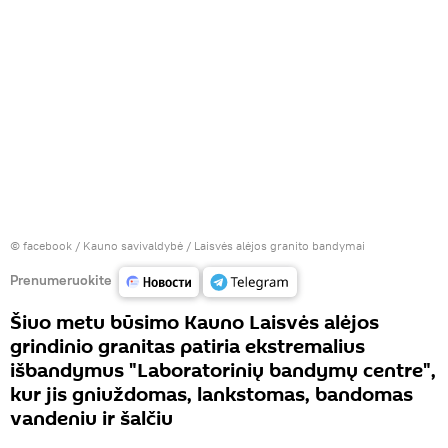
©
facebook / Kauno savivaldybė
/ Laisvės alėjos granito bandymai
Prenumeruokite
Šiuo metu būsimo Kauno Laisvės alėjos
grindinio granitas patiria ekstremalius
išbandymus "Laboratorinių bandymų centre",
kur jis gniuždomas, lankstomas, bandomas
vandeniu ir šalčiu