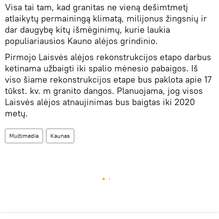
Visa tai tam, kad granitas ne vieną dešimtmetį
atlaikytų permainingą klimatą, milijonus žingsnių ir
dar daugybę kitų išmėginimų, kurie laukia
populiariausios Kauno alėjos grindinio.
Pirmojo Laisvės alėjos rekonstrukcijos etapo darbus
ketinama užbaigti iki spalio mėnesio pabaigos. Iš
viso šiame rekonstrukcijos etape bus paklota apie 17
tūkst. kv. m granito dangos. Planuojama, jog visos
Laisvės alėjos atnaujinimas bus baigtas iki 2020
metų.
Multimedia
Kaunas