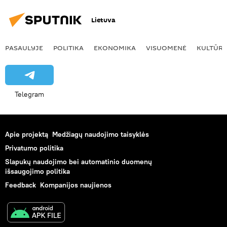
Lietuva
PASAULYJE
POLITIKA
EKONOMIKA
VISUOMENĖ
KULTŪR
Telegram
Apie projektą
Medžiagų naudojimo taisyklės
Privatumo politika
Slapukų naudojimo bei automatinio duomenų
išsaugojimo politika
Feedback
Kompanijos naujienos