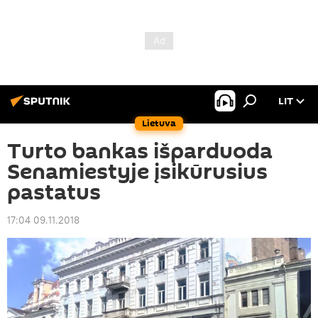
LIT
Lietuva
Turto bankas išparduoda
Senamiestyje įsikūrusius
pastatus
17:04 09.11.2018