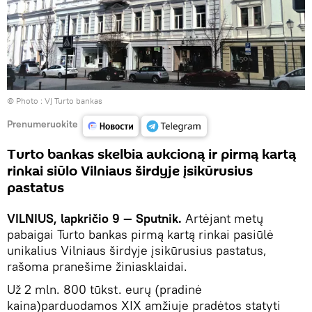
© Photo :
VĮ Turto bankas
Prenumeruokite
Turto bankas skelbia aukcioną ir pirmą kartą
rinkai siūlo Vilniaus širdyje įsikūrusius
pastatus
VILNIUS, lapkričio 9 — Sputnik.
Artėjant metų
pabaigai Turto bankas pirmą kartą rinkai pasiūlė
unikalius Vilniaus širdyje įsikūrusius pastatus,
rašoma pranešime žiniasklaidai.
Už 2 mln. 800 tūkst. eurų (pradinė
kaina)parduodamos XIX amžiuje pradėtos statyti