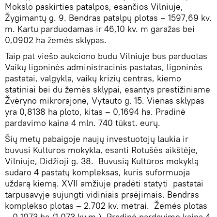
Mokslo paskirties patalpos, esančios Vilniuje,
Žygimantų g. 9. Bendras patalpų plotas – 1597,69 kv.
m. Kartu parduodamas ir 46,10 kv. m garažas bei
0,0902 ha žemės sklypas.
Taip pat viešo aukciono būdu Vilniuje bus parduotas
Vaikų ligoninės administracinis pastatas, ligoninės
pastatai, valgykla, vaikų krizių centras, kiemo
statiniai bei du žemės sklypai, esantys prestižiniame
Žvėryno mikrorajone, Vytauto g. 15. Vienas sklypas
yra 0,8138 ha ploto, kitas – 0,1694 ha. Pradinė
pardavimo kaina 4 mln. 740 tūkst. eurų.
Šių metų pabaigoje naujų investuotojų laukia ir
buvusi Kultūros mokykla, esanti Rotušės aikštėje,
Vilniuje, Didžioji g. 38. Buvusią Kultūros mokyklą
sudaro 4 pastatų kompleksas, kuris suformuoja
uždarą kiemą. XVII amžiuje pradėti statyti pastatai
tarpusavyje sujungti vidiniais praėjimais. Bendras
komplekso plotas – 2.702 kv. metrai. Žemės plotas
– 0,1073 ha (1.073 kv.m ). Pradinė pardavimo kaina 4