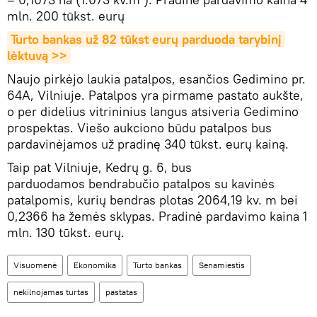
mln. 200 tūkst. eurų
Turto bankas už 82 tūkst eurų parduoda tarybinį 
lėktuvą >>
Naujo pirkėjo laukia patalpos, esančios Gedimino pr.
64A, Vilniuje. Patalpos yra pirmame pastato aukšte,
o per didelius vitrininius langus atsiveria Gedimino
prospektas. Viešo aukciono būdu patalpos bus
pardavinėjamos už pradinę 340 tūkst. eurų kainą.
Taip pat Vilniuje, Kedrų g. 6, bus
parduodamos bendrabučio patalpos su kavinės
patalpomis, kurių bendras plotas 2064,19 kv. m bei
0,2366 ha žemės sklypas. Pradinė pardavimo kaina 1
mln. 130 tūkst. eurų.
Visuomenė
Ekonomika
Turto bankas
Senamiestis
nekilnojamas turtas
pastatas