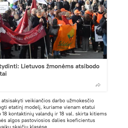
tydinti: Lietuvos žmonėms atsibodo
tai
 atsisakyti veikiančios darbo užmokesčio
egti etatinį modelį, kuriame vienam etatui
18 kontaktinių valandų ir 18 val. skirta kitiems
nės algos pastoviosios dalies koeficientus
vaikų skaičių klasėse.