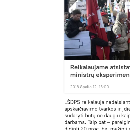
Reikalaujame atsista
ministrų eksperimen
2018 Spalio 12, 16:00
LŠDPS reikalauja nedelsiant
apskaičiavimo tvarkos ir įdi
sudaryti būtų ne daugiu kaip 
darbams. Taip pat – pareigi
didinti 20 proc. bei mažinti 