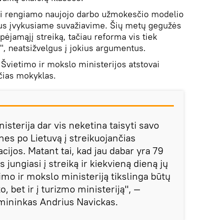
ai rengiamo naujojo darbo užmokesčio modelio
us įvykusiame suvažiavime. Šių metų gegužės
ėjamąjį streiką, tačiau reforma vis tiek
", neatsižvelgus į jokius argumentus.
 Švietimo ir mokslo ministerijos atstovai
nčias mokyklas.
isterija dar vis neketina taisyti savo
ones po Lietuvą į streikuojančias
cijos. Matant tai, kad jau dabar yra 79
s jungiasi į streiką ir kiekvieną dieną jų
timo ir mokslo ministeriją tikslinga būtų
o, bet ir į turizmo ministeriją", ―
ininkas Andrius Navickas.