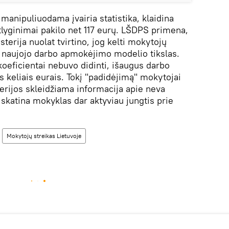
 manipuliuodama įvairia statistika, klaidina
yginimai pakilo net 117 eurų. LŠDPS primena,
terija nuolat tvirtino, jog kelti mokytojų
 naujojo darbo apmokėjimo modelio tikslas.
eficientai nebuvo didinti, išaugus darbo
os keliais eurais. Tokį "padidėjimą" mokytojai
erijos skleidžiama informacija apie neva
k skatina mokyklas dar aktyviau jungtis prie
Mokytojų streikas Lietuvoje