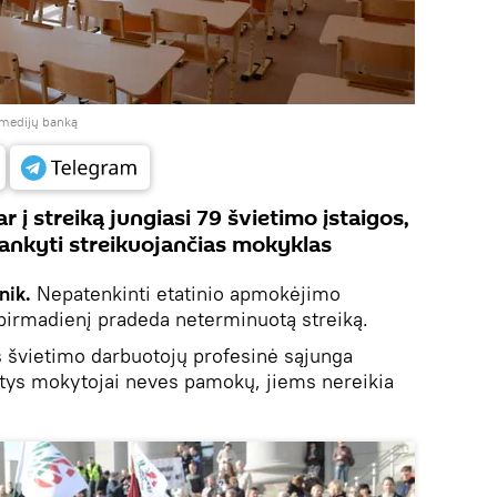
į medijų banką
 į streiką jungiasi 79 švietimo įstaigos,
ankyti streikuojančias mokyklas
nik.
Nepatenkinti etatinio apmokėjimo
pirmadienį pradeda neterminuotą streiką.
s švietimo darbuotojų profesinė sąjunga
ntys mokytojai neves pamokų, jiems nereikia