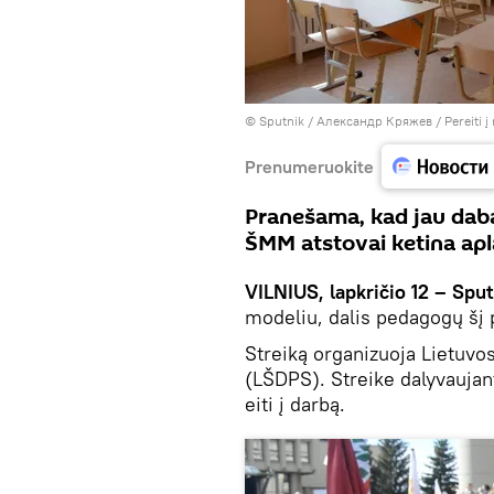
© Sputnik / Александр Кряжев
/
Pereiti 
Prenumeruokite
Pranešama, kad jau dabar
ŠMM atstovai ketina apl
VILNIUS, lapkričio 12 – Sput
modeliu, dalis pedagogų šį 
Streiką organizuoja Lietuvo
(LŠDPS). Streike dalyvauja
eiti į darbą.