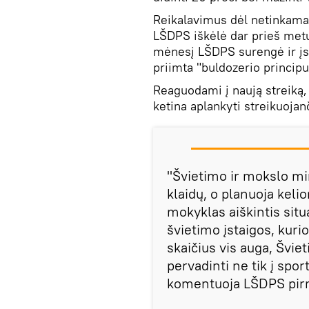
Reikalavimus dėl netinkam
LŠDPS iškėlė dar prieš met
mėnesį LŠDPS surengė ir įsp
priimta "buldozerio principu
Reaguodami į naują streiką,
ketina aplankyti streikuoja
"Švietimo ir mokslo min
klaidų, o planuoja keli
mokyklas aiškintis situa
švietimo įstaigos, kurio
skaičius vis auga, Švie
pervadinti ne tik į sport
komentuoja LŠDPS pirm