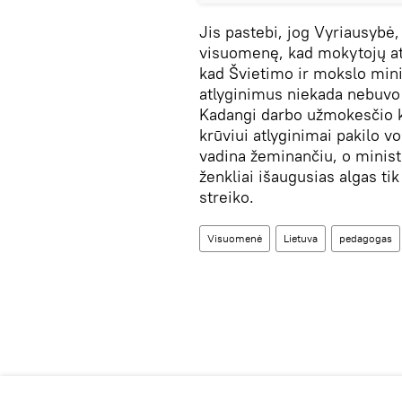
Jis pastebi, jog Vyriausybė,
visuomenę, kad mokytojų atl
kad Švietimo ir mokslo minis
atlyginimus niekada nebuvo
Kadangi darbo užmokesčio ko
krūviui atlyginimai pakilo v
vadina žeminančiu, o minist
ženkliai išaugusias algas ti
streiko.
Visuomenė
Lietuva
pedagogas