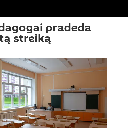
edagogai pradeda
ą streiką