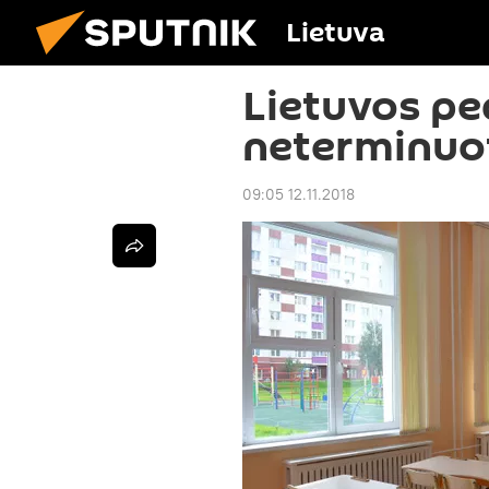
Lietuva
Lietuvos p
neterminuot
09:05 12.11.2018