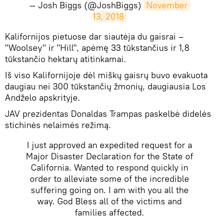
— Josh Biggs (@JoshBiggs)
November 
13, 2018
​Kalifornijos pietuose dar siautėja du gaisrai –
"Woolsey" ir "Hill", apėmę 33 tūkstančius ir 1,8
tūkstančio hektarų atitinkamai.
Iš viso Kalifornijoje dėl miškų gaisrų buvo evakuota
daugiau nei 300 tūkstančių žmonių, daugiausia Los
Andželo apskrityje.
JAV prezidentas Donaldas Trampas paskelbė didelės
stichinės nelaimės režimą.
I just approved an expedited request for a
Major Disaster Declaration for the State of
California. Wanted to respond quickly in
order to alleviate some of the incredible
suffering going on. I am with you all the
way. God Bless all of the victims and
families affected.