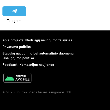
Telegram
Apie projektą
Medžiagų naudojimo taisyklės
Privatumo politika
Slapukų naudojimo bei automatinio duomenų
išsaugojimo politika
Feedback
Kompanijos naujienos
© 2026 Sputnik Visos teisės saugomos. 18+