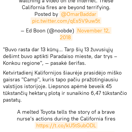
watching a video on the internet. These
California fires are beyond terrifying.
Posted by
@OmarBaddar
pic.twitter.com/qEs5V9uw5t
— Ed Boon (@noobde)
November 12, 
2018
​"Buvo rasta dar 13 kūnų... Tarp šių 13 žuvusiųjų
dešimt buvo aptikti Paradaiso mieste, dar trys –
Konkou regione", — pasakė šerifas.
Ketvirtadienį Kalifornijos šiaurėje prasidėjo miško
gaisras "Camp", kuris tapo pačiu pražūtingiausiu
valstijos istorijoje. Liepsnos apėmė beveik 45
tūkstančių hektarų plotą ir sunaikino 6,47 tūkstančio
pastatų.
A melted Toyota tells the story of a brave
nurse's actions during the California fires
https://t.co/kU5tSubODL