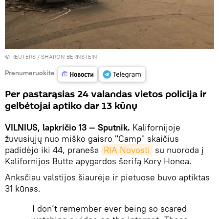
©
REUTERS
/ SHARON BERNSTEIN
Prenumeruokite
Per pastarąsias 24 valandas vietos policija ir
gelbėtojai aptiko dar 13 kūnų
VILNIUS, lapkričio 13 — Sputnik.
Kalifornijoje
žuvusiųjų nuo miško gaisro "Camp" skaičius
padidėjo iki 44, praneša
RIA Novosti
su nuoroda į
Kalifornijos Butte apygardos šerifą Kory Honea.
Anksčiau valstijos šiaurėje ir pietuose buvo aptiktas
31 kūnas.
I don’t remember ever being so scared