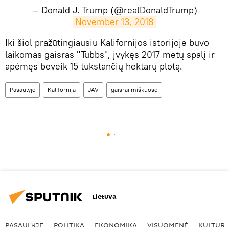
— Donald J. Trump (@realDonaldTrump)
November 13, 2018
​Iki šiol pražūtingiausiu Kalifornijos istorijoje buvo
laikomas gaisras "Tubbs", įvykęs 2017 metų spalį ir
apėmęs beveik 15 tūkstančių hektarų plotą.
Pasaulyje
Kalifornija
JAV
gaisrai miškuose
Lietuva
PASAULYJE
POLITIKA
EKONOMIKA
VISUOMENĖ
KULTŪR