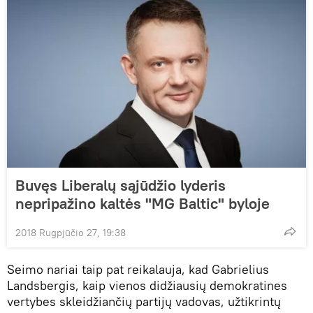
Buvęs Liberalų sąjūdžio lyderis
nepripažino kaltės "MG Baltic" byloje
2018 Rugpjūčio 27, 19:38
Seimo nariai taip pat reikalauja, kad Gabrielius
Landsbergis, kaip vienos didžiausių demokratines
vertybes skleidžiančių partijų vadovas, užtikrintų