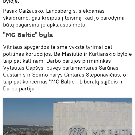
byloje.
Pasak Gaižausko, Landsbergis, siekdamas
skaidrumo, gali kreiptis į teismą, kad jo parodymai
būtų pagarsinti jo apklausos metu.
"MG Baltic" byla
Vilniaus apygardos teisme vyksta tyrimai dėl
politinės korupcijos. Be Masiulio ir Kurlianskio byloje
taip pat kaltinami Darbo partijos pirmininkas
Vytautas Gapšys, buvęs parlamentaras Šarūnas
Gustainis ir Seimo narys Gintaras Steponavičius, o
taip pat koncernas "MG Baltic", Liberalų sąjūdis ir
Darbo partija.