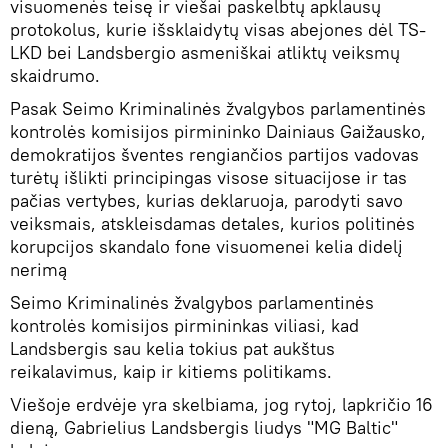
visuomenės teisę ir viešai paskelbtų apklausų
protokolus, kurie išsklaidytų visas abejones dėl TS-
LKD bei Landsbergio asmeniškai atliktų veiksmų
skaidrumo.
Pasak Seimo Kriminalinės žvalgybos parlamentinės
kontrolės komisijos pirmininko Dainiaus Gaižausko,
demokratijos šventes rengiančios partijos vadovas
turėtų išlikti principingas visose situacijose ir tas
pačias vertybes, kurias deklaruoja, parodyti savo
veiksmais, atskleisdamas detales, kurios politinės
korupcijos skandalo fone visuomenei kelia didelį
nerimą
Seimo Kriminalinės žvalgybos parlamentinės
kontrolės komisijos pirmininkas viliasi, kad
Landsbergis sau kelia tokius pat aukštus
reikalavimus, kaip ir kitiems politikams.
Viešoje erdvėje yra skelbiama, jog rytoj, lapkričio 16
dieną, Gabrielius Landsbergis liudys "MG Baltic"