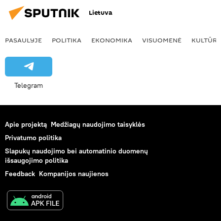
Lietuva
PASAULYJE
POLITIKA
EKONOMIKA
VISUOMENĖ
KULTŪR
Telegram
Apie projektą
Medžiagų naudojimo taisyklės
Privatumo politika
Slapukų naudojimo bei automatinio duomenų
išsaugojimo politika
Feedback
Kompanijos naujienos