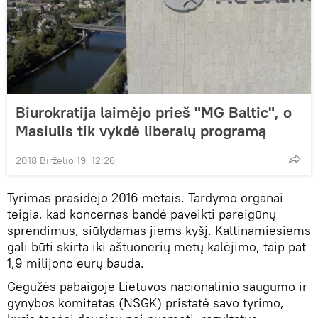
Biurokratija laimėjo prieš "MG Baltic", o
Masiulis tik vykdė liberalų programą
2018 Birželio 19, 12:26
Tyrimas prasidėjo 2016 metais. Tardymo organai
teigia, kad koncernas bandė paveikti pareigūnų
sprendimus, siūlydamas jiems kyšį. Kaltinamiesiems
gali būti skirta iki aštuonerių metų kalėjimo, taip pat
1,9 milijono eurų bauda.
Gegužės pabaigoje Lietuvos nacionalinio saugumo ir
gynybos komitetas (NSGK) pristatė savo tyrimo,