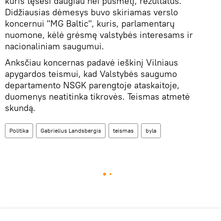
kuris tęsėsi daugiau nei pusmetį, rezultatus.
Didžiausias dėmesys buvo skiriamas verslo
koncernui "MG Baltic", kuris, parlamentarų
nuomone, kėlė grėsmę valstybės interesams ir
nacionaliniam saugumui.
Anksčiau koncernas padavė ieškinį Vilniaus
apygardos teismui, kad Valstybės saugumo
departamento NSGK parengtoje ataskaitoje,
duomenys neatitinka tikrovės. Teismas atmetė
skundą.
Politika
Gabrielius Landsbergis
teismas
byla