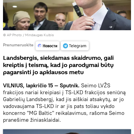
© AP Photo / Mindaugas Kulbis
Prenumeruokite
Landsbergis, siekdamas skaidrumo, gali
kreiptis į teismą, kad jo parodymai būtų
pagarsinti jo apklausos metu
VILNIUS, lapkričio 15 — Sputnik.
Seimo LVŽS
frakcijos nariai kreipiasi į TS-LKD frakcijos seniūną
Gabrielių Landsbergį, kad jis aiškiai atsakytų, ar jo
vadovaujama TS-LKD ir ar jis pats toliau vykdo
koncerno "MG Baltic" reikalavimus, rašoma Seimo
pranešime žiniasklaidai.