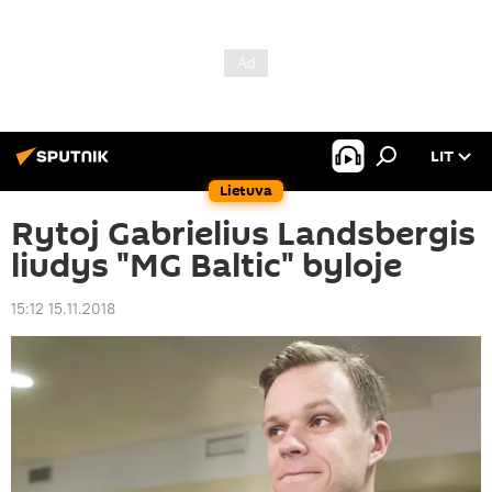
LIT
Lietuva
Rytoj Gabrielius Landsbergis
liudys "MG Baltic" byloje
15:12 15.11.2018