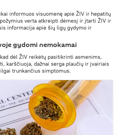
kai informuos visuomenę apie ŽIV ir hepatitų
ožymius verta atkreipti dėmesį ir įtarti ŽIV ir
nsis informacija apie šių ligų gydymo ir
tuvoje gydomi nemokamai
kad dėl ŽIV reikėtų pasitikrinti asmenims,
i, karščiuoja, dažnai serga plaučių ir įvairiais
s ilgai trunkančius simptomus.