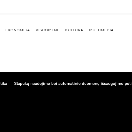
EKONOMIKA
VISUOMENĖ
KULTŪRA
MULTIMEDIA
tika
Slapukų naudojimo bei automatinio duomenų išsaugojimo poli