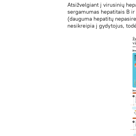
Atsižvelgiant į virusinių hep
sergamumas hepatitais B ir 
(dauguma hepatitų nepasirei
nesikreipia į gydytojus, todė