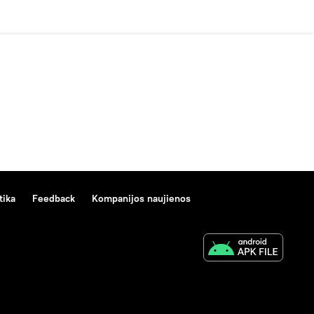
tika
Feedback
Kompanijos naujienos