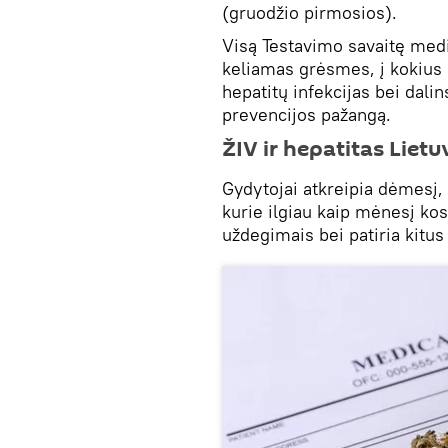
(gruodžio pirmosios).
Visą Testavimo savaitę medi
keliamas grėsmes, į kokius p
hepatitų infekcijas bei dali
prevencijos pažangą.
ŽIV ir hepatitas Lie
Gydytojai atkreipia dėmesį, 
kurie ilgiau kaip mėnesį kost
uždegimais bei patiria kitu