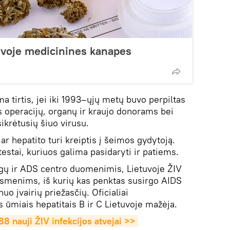
uvoje medicinines kanapes
 tirtis, jei iki 1993–ųjų metų buvo perpiltas
s operacijų, organų ir kraujo donorams bei
ikrėtusių šiuo virusu.
 ar hepatito turi kreiptis į šeimos gydytoją.
estai, kuriuos galima pasidaryti ir patiems.
igų ir ADS centro duomenimis, Lietuvoje ŽIV
asmenims, iš kurių kas penktas susirgo AIDS
uo įvairių priežasčių. Oficialiai
ūmiais hepatitais B ir C Lietuvoje mažėja.
88 nauji ŽIV infekcijos atvejai >>