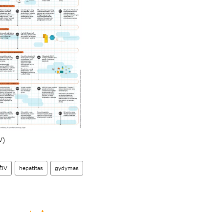
V)
ŽIV
hepatitas
gydymas