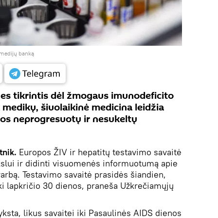
į medijų banką
es tikrintis dėl žmogaus imunodeficito
k medikų, šiuolaikinė medicina leidžia
 jos neprogresuotų ir nesukeltų
tnik.
Europos ŽIV ir hepatitų testavimo savaitė
kslui ir didinti visuomenės informuotumą apie
varbą. Testavimo savaitė prasidės šiandien,
 iki lapkričio 30 dienos, praneša Užkrečiamųjų
ksta, likus savaitei iki Pasaulinės AIDS dienos