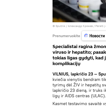
© Sputnik / Александр Кряжев
/
Pereiti 
Prenumeruokite
Specialistai ragina žmon
viruso ir hepatito; pasa
tokias ligas gydyti, kad
komplikacijų
VILNIUS, lapkričio 23 — Spu
kviečia vienytis bendram ti
tyrimų dėl ŽIV ir hepatitų s
lapkričio 23 dieną, ir truks
ligų ir AIDS centras (ULAC).
Kasmet testavimo savaitė vy