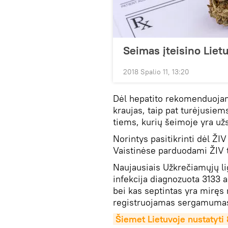
Seimas įteisino Liet
2018 Spalio 11, 13:20
Dėl hepatito rekomenduojama
kraujas, taip pat turėjusiem
tiems, kurių šeimoje yra užs
Norintys pasitikrinti dėl ŽIV
Vaistinėse parduodami ŽIV t
Naujausiais Užkrečiamųjų l
infekcija diagnozuota 3133 
bei kas septintas yra miręs n
registruojamas sergamumas 
Šiemet Lietuvoje nustatyti 