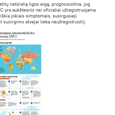
atitų natūralią ligos eigą, prognozuotina, jog
C yra aukštesnis nei oficialiai užregistruojama
škia jokiais simptomais, susirgusieji
l susirgimo atvejai lieka neužregistruoti).