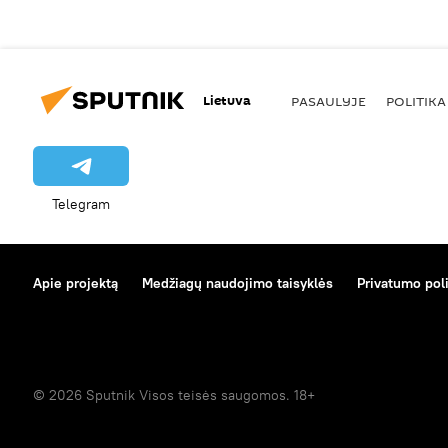
Lietuva
PASAULYJE
POLITIKA
Telegram
Apie projektą
Medžiagų naudojimo taisyklės
Privatumo poli
© 2026 Sputnik Visos teisės saugomos. 18+