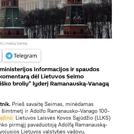
iti į medijų banką
 ministerijos Informacijos ir spaudos
komentarą dėl Lietuvos Seimo
miško brolių" lyderį Ramanauską-Vanagą
tnik.
Prieš savaitę Seimas, minėdamas
o šimtmetį ir Adolfo Ramanausko-Vanago 100-
pažino
Lietuvos Laisvės Kovos Sąjūdžio (LLKS)
nko pirmąjį pavaduotoją Adolfą Ramanauską-
vojusios Lietuvos valstybės vadovu.