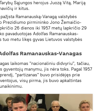
 Tarybų Sąjungos herojus Juozą Vitą, Mariją
avičių ir kitus.
pripažįsta Ramanauską-Vanagą valstybės
o Prezidiumo pirmininko Jono Žemaičio-
pkričio 26 dienos iki 1957 metų lapkričio 29
nko pavaduotojas Adolfas Ramanauskas-
 tuo metu likęs gyvas Lietuvos valstybės
s Adolfas Ramanauskas-Vanagas
as laikomas "nacionaliniu didvyriu", tačiau,
os gyventojų manymu, jis nėra toks. Pagal 1957
rendį, "partizanas" buvo prisidėjęs prie
yventojus, visų pirma, jis buvo apkaltintas
sunaikinimu.