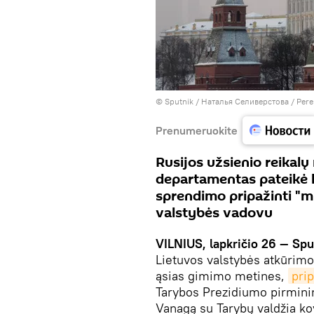
© Sputnik / Наталья Селиверстова
/
Pere
Prenumeruokite
Rusijos užsienio reikalų
departamentas pateikė 
sprendimo pripažinti "
valstybės vadovu
VILNIUS, lapkričio 26 — Spu
Lietuvos valstybės atkūrim
ąsias gimimo metines,
pri
Tarybos Prezidiumo pirmini
Vanagą su Tarybų valdžia ko