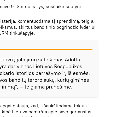
lsavo 91 Seimo narys, susilaikė septyni
nisterija, komentuodama šį sprendimą, teigia,
eiksmus, skirtus banditinio pogrindžio lyderiui
URM tinklalapyje.
adovo įgaliojimų suteikimas Adolfui
ra dar vienas Lietuvos Respublikos
pokario istorijos perrašymo ir, iš esmės,
uvos banditų teroro aukų, kurių giminės
minimą", — teigiama pranešime.
 apgailestauja, kad, "išaukštindama tokius
aikinė Lietuva pamiršta apie savo geriausius