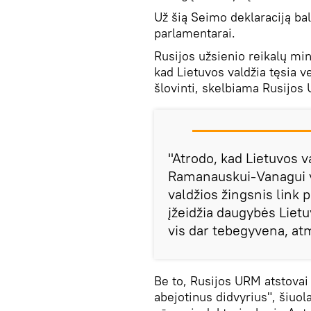
Už šią Seimo deklaraciją ba
parlamentarai.
Rusijos užsienio reikalų mi
kad Lietuvos valdžia tęsia v
šlovinti, skelbiama Rusijos 
"Atrodo, kad Lietuvos v
Ramanauskui-Vanagui y
valdžios žingsnis link 
įžeidžia daugybės Liet
vis dar tebegyvena, at
Be to, Rusijos URM atstovai
abejotinus didvyrius", šiuol