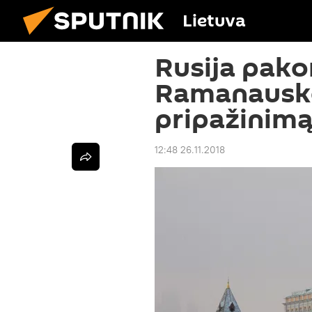
Lietuva
Rusija pak
Ramanausk
pripažinimą
12:48 26.11.2018