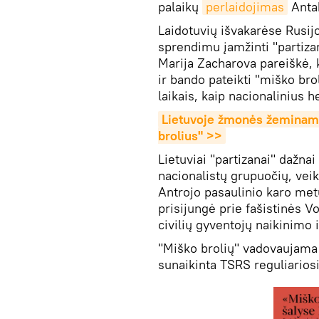
palaikų
perlaidojimas
Antak
Laidotuvių išvakarėse Rusij
sprendimu įamžinti "partiza
Marija Zacharova pareiškė, k
ir bando pateikti "miško bro
laikais, kaip nacionalinius 
Lietuvoje žmonės žeminami 
brolius" >>
Lietuviai "partizanai" dažna
nacionalistų grupuočių, veik
Antrojo pasaulinio karo metu
prisijungė prie fašistinės Vo
civilių gyventojų naikinimo 
"Miško brolių" vadovaujama 
sunaikinta TSRS reguliario