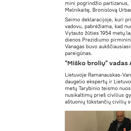
mini pogrindžio partizanus,
Melnikaitę, Bronislovą Urban
Seimo deklaracijoje, kuri 
vadovu, pabrėžiama, kad nu
Vytauto žūties 1954 metų la
dienos Prezidiumo pirmini
Vanagas buvo aukščiausiasis
pareigūnas.
"Miško brolių" vada
Lietuvoje Ramanauskas-Vanag
daugelio ekspertų ir Lietuv
metų Tarybinio teismo nuosp
nusikaltimų prieš civilius g
aštuonių tūkstančių civilių 