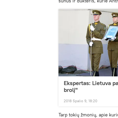
sūnus ir dukteris, kurie An
Ekspertas: Lietuva 
brolį"
2018 Spalio 9, 18:20
Tarp tokių žmonių, apie kur