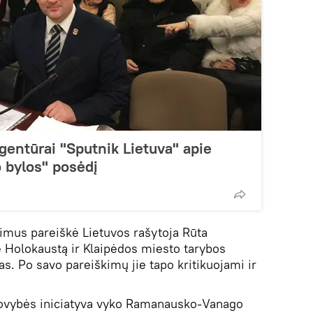
gentūrai "Sputnik Lietuva" apie
 bylos" posėdį
timus pareiškė Lietuvos rašytoja Rūta
 Holokaustą ir Klaipėdos miesto tarybos
s. Po savo pareiškimų jie tapo kritikuojami ir
dovybės iniciatyva vyko Ramanausko-Vanago