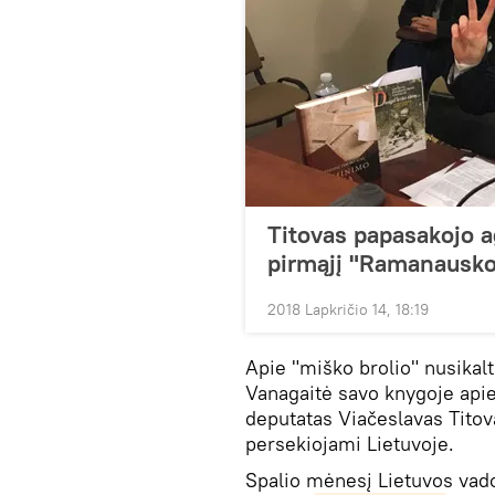
Titovas papasakojo a
pirmąjį "Ramanausko
2018 Lapkričio 14, 18:19
Apie "miško brolio" nusikal
Vanagaitė savo knygoje apie
deputatas Viačeslavas Titova
persekiojami Lietuvoje.
Spalio mėnesį Lietuvos va