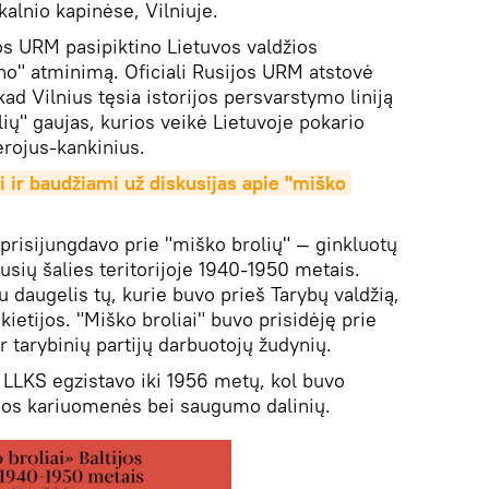
alnio kapinėse, Vilniuje.
os URM pasipiktino Lietuvos valdžios
no" atminimą. Oficiali Rusijos URM atstovė
ad Vilnius tęsia istorijos persvarstymo liniją
lių" gaujas, kurios veikė Lietuvoje pokario
herojus-kankinius.
ir baudžiami už diskusijas apie "miško 
i prisijungdavo prie "miško brolių" — ginkluotų
usių šalies teritorijoje 1940-1950 metais.
 daugelis tų, kurie buvo prieš Tarybų valdžią,
kietijos. "Miško broliai" buvo prisidėję prie
ir tarybinių partijų darbuotojų žudynių.
LLKS egzistavo iki 1956 metų, kol buvo
sios kariuomenės bei saugumo dalinių.