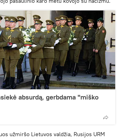
trojo pasaulinio karo metu kovojo su nacizmu.
pasiekė absurdą, gerbdama "miško
iuos užmiršo Lietuvos valdžia, Rusijos URM