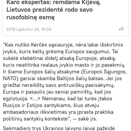
Karo ekspertas: remdama Kijevą,
Lietuvos prezidentė rodo savo
rusofobinę esmę
2018 Lapkričio 28, 18:04
"Kas nutiko Kerčės sąsiauryje, nėra labai išskirtinis
įvykis, kuris keltų grėsmę Europos saugumui. Tai
sukėlė stebėtinai didelį atsaką Europoje, atsaką,
kuris neatitinka realaus įvykio masto ir jo pasekmių.
Ir šiame Europos šalių atsakyme (Europos Sąjungos,
NATO) garsiai skamba Baltijos šalių balsas. Jei jos
griežtai nereikštų savo antirusiškų pasisakymų,
Europa ir pasaulis jau seniai pamirštų, kad jos
egzistuoja. <…> Nemanau, kad tai turės įtakos
Rusijos ir Estijos santykiams, šiuo atveju
ambasadoriaus iškvietimas yra įprasta praktika
politinių santykių kontekste", — sakė jis.
Sekmadienį trys Ukrainos laivyno laivai pažeidė