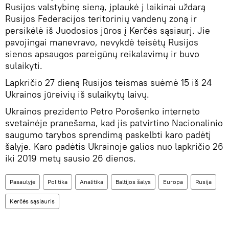
Rusijos valstybinę sieną, įplaukė į laikinai uždarą
Rusijos Federacijos teritorinių vandenų zoną ir
persikėlė iš Juodosios jūros į Kerčės sąsiaurį. Jie
pavojingai manevravo, nevykdė teisėtų Rusijos
sienos apsaugos pareigūnų reikalavimų ir buvo
sulaikyti.
Lapkričio 27 dieną Rusijos teismas suėmė 15 iš 24
Ukrainos jūreivių iš sulaikytų laivų.
Ukrainos prezidento Petro Porošenko interneto
svetainėje pranešama, kad jis patvirtino Nacionalinio
saugumo tarybos sprendimą paskelbti karo padėtį
šalyje. Karo padėtis Ukrainoje galios nuo lapkričio 26
iki 2019 metų sausio 26 dienos.
Pasaulyje
Politika
Analitika
Baltijos šalys
Europa
Rusija
Kerčės sąsiauris