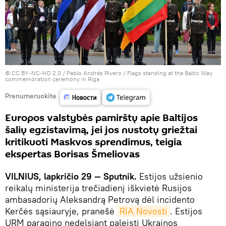
©
CC BY-NC-ND 2.0 / Pablo Andrés Rivero
/
Flags standing at the Baltic Way
commemoration ceremony in Riga
Prenumeruokite
Europos valstybės pamirštų apie Baltijos
šalių egzistavimą, jei jos nustotų griežtai
kritikuoti Maskvos sprendimus, teigia
ekspertas Borisas Šmeliovas
VILNIUS, lapkričio 29 — Sputnik.
Estijos užsienio
reikalų ministerija trečiadienį iškvietė Rusijos
ambasadorių Aleksandrą Petrovą dėl incidento
Kerčės sąsiauryje, pranešė
RIA Novosti
. Estijos
URM paragino nedelsiant paleisti Ukrainos